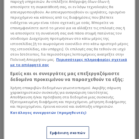
παροχή υπηρεσιών. Αν επιλέξετε Απόρριψη όλων όλων ή
αποσύρετε τη συγκατάθεσή σας, οι εν λόγω τεχνολογίες θα
απενεργοποιηθούν. Αν απενεργοποιηθούν οι ιχνηλάτες, ορισμένο
περιεχόμενο και κάποιες από τις διαφημίσεις που βλέπετε
ενδέχεται να μην είναι τόσο σχετικές με εσάς. Μπορείτε να
επανεμφανίσετε αυτό το μενού για να αλλάξετε τις επιλογές σας ή
να αποσύρετε τη συναίνεσή σας ανά πάσα στιγμή πατώντας τον
σύνδεσμο Διαχείριση προτιμήσεων στο κάτω μέρος της
ιστοσελίδας [ή το αιωρούμενο εικονίδιο στο κάτω αριστερό μέρος
της ιστοσελίδας, εάν υπάρχει]. Οι επιλογές σας θα τεθούν σε ισχύ
στον Ιστότοπος. Για περισσότερες λεπτομέρειες ανατρέξτε στην
Πολιτική Απορρήτου μας.
Περισσότερες πληροφορίες σχετικά
με το απόρρητό σας
Εμείς και οι συνεργάτες μας επεξεργαζόμαστε
δεδομένα προκειμένου να παρασχεθούν τα εξής:
Χρήση επακριβών δεδομένων γεωεντοπισμού. Ακριβής σάρωση
χαρακτηριστικών συσκευής για αναγνώριση ταυτότητας.
Αποθήκευση ή/και πρόσβαση στα δεδομένα μιας συσκευής.
Εξατομικευμένη διαφήμιση και περιεχόμενο, μέτρηση διαφήμισης
και περιεχομένου, έρευνα κοινού και ανάπτυξη υπηρεσιών.
Κατάλογος συνεργατών (προμηθευτές)
Εμφάνιση σκοπών