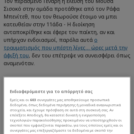
Τον περασμένο Γενάρη η έλευση του Mούσα
Σισοκό στην ομάδα προτάθηκε από τον Ράφα
Μπενίτεθ, που τον θεωρούσε έτοιμο να μπει
κατευθείαν στην 11άδα - Η διοίκηση
ανταποκρίθηκε και έφερε τον παίκτη, αν και
υπήρχαν ενδοιασμοί, παρόλα αυτά
ο
τραυματισμός που υπέστη λίγες… ώρες μετά την
άφιξή του
, δεν του επέτρεψε να συνεισφέρει όπως
αναμενόταν.
Ενδιαφερόμαστε για το απόρρητό σας
Εμείς και οι
603
συνεργάτες μας αποθηκεύουμε προσωπικά
δεδομένα, όπως δεδομένα περιήγησης ή μοναδικά αναγνωριστικά
στοιχεία, και έχουμε πρόσβαση σε αυτά στη συσκευή σας. Αν
επιλέξετε Αποδοχή, θα καταστεί δυνατή η ενεργοποίηση
τεχνολογιών παρακολούθησης προκειμένου να υποστηριχθούν οι
σκοποί που εμφανίζονται παρακάτω, για τους οποίους εμείς και οι
συνεργάτες μας επεξεργαζόμαστε τα δεδομένα με σκοπό την