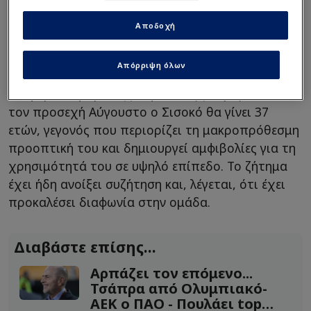
Παρά την ατυχία και την περιορισμένη
συμμετοχή του, όμως, ο Ισπανός προπονητής
Αποδοχή
επιθυμεί να τον κρατήσει στο ρόστερ -
Εκτιμώντας την εμπειρία και τη νοοτροπία του.
Απόρριψη όλων
Ωστόσο, οι Κοτσόλης και Μπαλντίνι έχουν
διαφορετική προσέγγιση, καθώς γνωρίζουν ότι
τον προσεχή Αύγουστο ο Σισοκό θα γίνει 37
ετών, γεγονός που περιορίζει τη μακροπρόθεσμη
προοπτική του και δημιουργεί αμφιβολίες για τη
χρησιμότητά του σε υψηλό επίπεδο. Το ζήτημα
έχει ήδη ανοίξει συζήτηση και, λέγεται, ότι έχει
προκαλέσει διαφωνία στην ομάδα.
Διαβάστε επίσης...
Αρπάζει τον επόμενο...
Τσάπρα από Ολυμπιακό-
ΑΕΚ ο ΠΑΟ - Πουλάει top