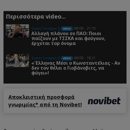
Περισσότερα video...
Super League
|
08/08 - 21:10
VIDEO
Αλλαγή πλάνου σε ΠΑΟ: Ποιοι
παίζουν με ΤΣΣΚΑ και φεύγουν,
έρχεται τοp όνομα
Super League
|
08/08 - 18:21
VIDEO
«Έλληνας Μέσι ο Κωνσταντέλιας - Αν
δεν τον θέλει ο Γιοβάνοβιτς, να
φύγει»!
Αποκλειστική προσφορά
γνωριμίας* από τη Novibet!