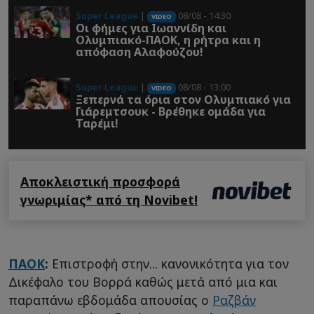
Super League
|
08/08 - 14:30
VIDEO
Οι φήμες για Ιωαννίδη και
Ολυμπιακό-ΠΑΟΚ, η ρήτρα και η
απόφαση Αλαφούζου!
Super League
|
08/08 - 13:00
VIDEO
Ξεπερνά τα όρια στον Ολυμπιακό για
Γιάρεμτσουκ - Βρέθηκε ομάδα για
Ταρέμι!
Αποκλειστική προσφορά
γνωριμίας* από τη Novibet!
ΠΑΟΚ
:
Επιστροφή στην... κανονικότητα για τον
Δικέφαλο του Βορρά καθώς μετά από μια και
παραπάνω εβδομάδα απουσίας ο
Ραζβάν