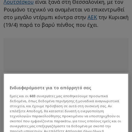
Λουτσέσκου
είναι ξανά στη Θεσσαλονίκη, με τον
Ρουμάνο τεχνικό να αναμένεται να επικεντρωθεί
στο μεγάλο ντέρμπι κόντρα στην
ΑΕΚ
την Κυριακή
(19/4) παρά το βαρύ πένθος που έχει.
Ενδιαφερόμαστε για το απόρρητό σας
Εμείς και οι
603
συνεργάτες μας αποθηκεύουμε προσωπικά
δεδομένα, όπως δεδομένα περιήγησης ή μοναδικά αναγνωριστικά
στοιχεία, και έχουμε πρόσβαση σε αυτά στη συσκευή σας. Αν
επιλέξετε Αποδοχή, θα καταστεί δυνατή η ενεργοποίηση
τεχνολογιών παρακολούθησης προκειμένου να υποστηριχθούν οι
σκοποί που εμφανίζονται παρακάτω, για τους οποίους εμείς και οι
συνεργάτες μας επεξεργαζόμαστε τα δεδομένα με σκοπό την
παροχή υπηρεσιών. Αν επιλέξετε Απόρριψη όλων όλων ή