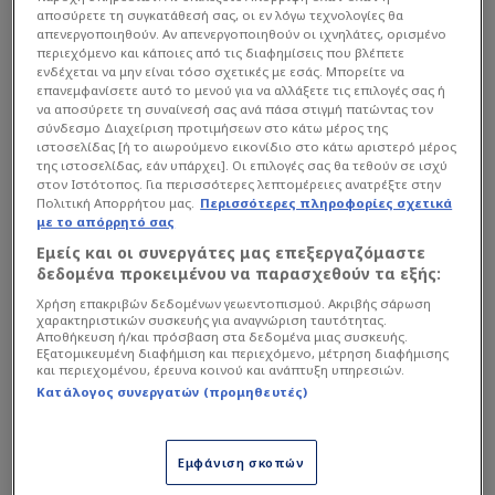
αποσύρετε τη συγκατάθεσή σας, οι εν λόγω τεχνολογίες θα
απενεργοποιηθούν. Αν απενεργοποιηθούν οι ιχνηλάτες, ορισμένο
περιεχόμενο και κάποιες από τις διαφημίσεις που βλέπετε
ενδέχεται να μην είναι τόσο σχετικές με εσάς. Μπορείτε να
επανεμφανίσετε αυτό το μενού για να αλλάξετε τις επιλογές σας ή
να αποσύρετε τη συναίνεσή σας ανά πάσα στιγμή πατώντας τον
σύνδεσμο Διαχείριση προτιμήσεων στο κάτω μέρος της
ιστοσελίδας [ή το αιωρούμενο εικονίδιο στο κάτω αριστερό μέρος
της ιστοσελίδας, εάν υπάρχει]. Οι επιλογές σας θα τεθούν σε ισχύ
στον Ιστότοπος. Για περισσότερες λεπτομέρειες ανατρέξτε στην
Πολιτική Απορρήτου μας.
Περισσότερες πληροφορίες σχετικά
με το απόρρητό σας
Εμείς και οι συνεργάτες μας επεξεργαζόμαστε
δεδομένα προκειμένου να παρασχεθούν τα εξής:
Χρήση επακριβών δεδομένων γεωεντοπισμού. Ακριβής σάρωση
χαρακτηριστικών συσκευής για αναγνώριση ταυτότητας.
Αποθήκευση ή/και πρόσβαση στα δεδομένα μιας συσκευής.
Εξατομικευμένη διαφήμιση και περιεχόμενο, μέτρηση διαφήμισης
και περιεχομένου, έρευνα κοινού και ανάπτυξη υπηρεσιών.
Κατάλογος συνεργατών (προμηθευτές)
Εμφάνιση σκοπών