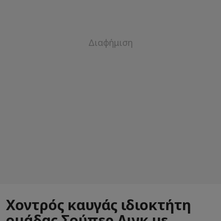
Χοντρός καυγάς ιδιοκτήτη
ομάδας Σούπερ Λιγκ με