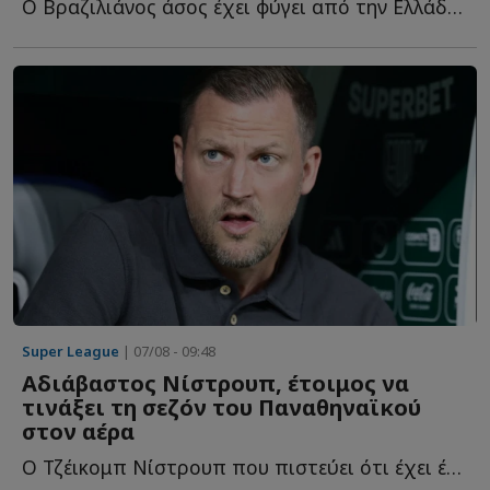
Ο Βραζιλιάνος άσος έχει φύγει από την Ελλάδα και τον Ο...
Super League
| 07/08 - 09:48
Αδιάβαστος Νίστρουπ, έτοιμος να
τινάξει τη σεζόν του Παναθηναϊκού
στον αέρα
Ο Τζέικομπ Νίστρουπ που πιστεύει ότι έχει έρθει στη Βίμποργκ, η...