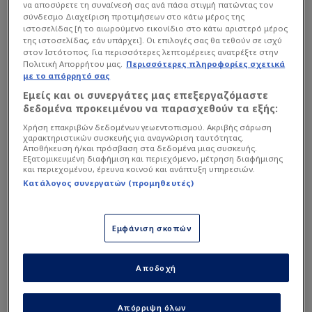
να αποσύρετε τη συναίνεσή σας ανά πάσα στιγμή πατώντας τον
σύνδεσμο Διαχείριση προτιμήσεων στο κάτω μέρος της
ιστοσελίδας [ή το αιωρούμενο εικονίδιο στο κάτω αριστερό μέρος
της ιστοσελίδας, εάν υπάρχει]. Οι επιλογές σας θα τεθούν σε ισχύ
στον Ιστότοπος. Για περισσότερες λεπτομέρειες ανατρέξτε στην
Πολιτική Απορρήτου μας.
Περισσότερες πληροφορίες σχετικά
με το απόρρητό σας
Εμείς και οι συνεργάτες μας επεξεργαζόμαστε
δεδομένα προκειμένου να παρασχεθούν τα εξής:
Χρήση επακριβών δεδομένων γεωεντοπισμού. Ακριβής σάρωση
χαρακτηριστικών συσκευής για αναγνώριση ταυτότητας.
Αποθήκευση ή/και πρόσβαση στα δεδομένα μιας συσκευής.
Εξατομικευμένη διαφήμιση και περιεχόμενο, μέτρηση διαφήμισης
και περιεχομένου, έρευνα κοινού και ανάπτυξη υπηρεσιών.
Κατάλογος συνεργατών (προμηθευτές)
Ειπώθηκαν χοντρές κουβέντες, κοινώς έγιναν...
μαλλιά κουβάρια οι δυο τους, σε βαθμό που ο
κόουτς πάνω στα νεύρα του... απείλησε με άμεση
Εμφάνιση σκοπών
αποχώρηση από την ομάδα.
Αποδοχή
Διαβάστε επίσης...
Απόρριψη όλων