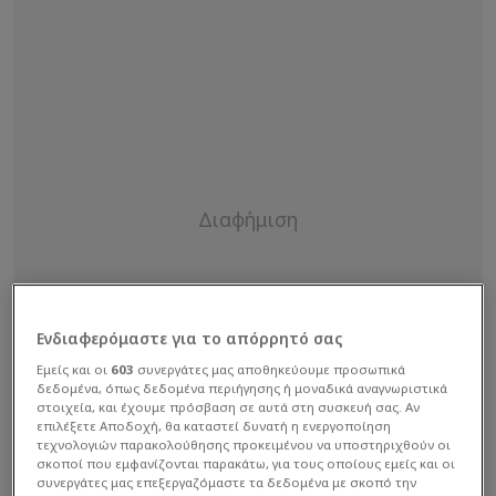
Ενδιαφερόμαστε για το απόρρητό σας
Εμείς και οι
603
συνεργάτες μας αποθηκεύουμε προσωπικά
δεδομένα, όπως δεδομένα περιήγησης ή μοναδικά αναγνωριστικά
στοιχεία, και έχουμε πρόσβαση σε αυτά στη συσκευή σας. Αν
επιλέξετε Αποδοχή, θα καταστεί δυνατή η ενεργοποίηση
τεχνολογιών παρακολούθησης προκειμένου να υποστηριχθούν οι
σκοποί που εμφανίζονται παρακάτω, για τους οποίους εμείς και οι
συνεργάτες μας επεξεργαζόμαστε τα δεδομένα με σκοπό την