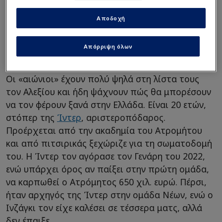
Δυνατά ο Παναθηναϊκός για
Αποδοχή
αγορά γκολτζή των 4.5 εκατ.
- Νέα διαπραγμάτευση!
Απόρριψη όλων
Οι «αιώνιοι» έχουν πολύ ψηλά στη λίστα τους
τον Αλεξίου και ήδη ψάχνουν πώς θα μπορέσουν
να τον φέρουν ξανά στην Ελλάδα. Είναι 20 ετών,
στόπερ της
Ίντερ
, αριστεροπόδαρος.
Προέρχεται από την ακαδημία του Ατρομήτου
και από πιτσιρικάς ξεχώριζε για τη σωματοδομή
του. Η Ίντερ τον αγόρασε τον Γενάρη του 2022,
ενώ υπάρχει όρος αν παίξει στην πρώτη ομάδα,
να καρπωθεί ο Ατρόμητος 650 χιλ. ευρώ. Πέρσι,
ήταν αρχηγός της Ίντερ στην ομάδα Νέων, ενώ ο
Ινζάγκι τον είχε καλέσει σε τέσσερα ματς, αλλά
δεν έπαιξε.