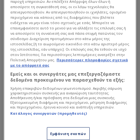
παροχή υπηρεσιών. Αν επιλέξετε Απόρριψη όλων όλων ή
αποσύρετε τη συγκατάθεσή σας, οι εν λόγω τεχνολογίες θα
απενεργοποιηθούν. Αν απενεργοποιηθούν οι ιχνηλάτες, ορισμένο
περιεχόμενο και κάποιες από τις διαφημίσεις που βλέπετε
ενδέχεται να μην είναι τόσο σχετικές με εσάς. Μπορείτε να
Ο Παναθηναϊκός έχει ήδη αποφασίσει το
επανεμφανίσετε αυτό το μενού για να αλλάξετε τις επιλογές σας ή
καλοκαίρι να συνεχίσει το σχέδιο
να αποσύρετε τη συναίνεσή σας ανά πάσα στιγμή πατώντας τον
σύνδεσμο Διαχείριση προτιμήσεων στο κάτω μέρος της
ελληνοποίησης
του ρόστερ που ξεκίνησε το
ιστοσελίδας [ή το αιωρούμενο εικονίδιο στο κάτω αριστερό μέρος
καλοκαίρι με τις μεταγραφές των Ανδρέα
της ιστοσελίδας, εάν υπάρχει]. Οι επιλογές σας θα τεθούν σε ισχύ
στον Ιστότοπος. Για περισσότερες λεπτομέρειες ανατρέξτε στην
Τεττέη, Παύλου Παντελίδη και Σωτήρη
Πολιτική Απορρήτου μας.
Περισσότερες πληροφορίες σχετικά
Κοντούρη, ενώ και ο
Ολυμπιακός
θέλει να
με το απόρρητό σας
φέρει κάποιους καλούς Έλληνες και για αυτό
Εμείς και οι συνεργάτες μας επεξεργαζόμαστε
δεδομένα προκειμένου να παρασχεθούν τα εξής:
εξετάζει
περιπτώσεις όπως αυτές των
Χρήση επακριβών δεδομένων γεωεντοπισμού. Ακριβής σάρωση
Τσιμίκα, Γιαννούλη και Μαυροπάνου.
χαρακτηριστικών συσκευής για αναγνώριση ταυτότητας.
Αποθήκευση ή/και πρόσβαση στα δεδομένα μιας συσκευής.
Εξατομικευμένη διαφήμιση και περιεχόμενο, μέτρηση διαφήμισης
και περιεχομένου, έρευνα κοινού και ανάπτυξη υπηρεσιών.
Διαβάστε επίσης...
Κατάλογος συνεργατών (προμηθευτές)
Γιατί ο Τζίμας μπορεί του
χρόνου να παίζει σε μεγάλη
Εμφάνιση σκοπών
ελληνική ομάδα!