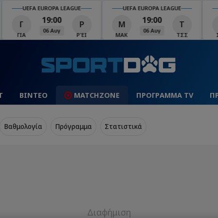
UEFA EUROPA LEAGUE
UEFA EUROPA LEAGUE
U
19:00
19:00
Γ
Ρ
Μ
Τ
Σ
06 Αυγ
06 Αυγ
ΓΙΑ
ΡΈΙ
ΜΑΚ
ΤΣΣ
ΣΆΛ
Τ
ΒΙΝΤΕΟ
MATCHZONE
ΠΡΟΓΡΑΜΜΑ TV
Π
Βαθμολογία
Πρόγραμμα
Στατιστικά