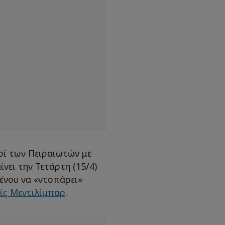
οί των Πειραιωτών με
νει την Τετάρτη (15/4)
μένου να «ντοπάρει»
ίς Μεντιλίμπαρ
.