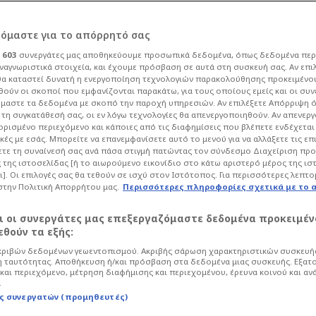
ρόμαστε για το απόρρητό σας
ι
603
συνεργάτες μας αποθηκεύουμε προσωπικά δεδομένα, όπως δεδομένα περ
ναγνωριστικά στοιχεία, και έχουμε πρόσβαση σε αυτά στη συσκευή σας. Αν επι
α καταστεί δυνατή η ενεργοποίηση τεχνολογιών παρακολούθησης προκειμένο
 του Ολυμπιακού η
ούν οι σκοποί που εμφανίζονται παρακάτω, για τους οποίους εμείς και οι συν
μαστε τα δεδομένα με σκοπό την παροχή υπηρεσιών. Αν επιλέξετε Απόρριψη 
τη συγκατάθεσή σας, οι εν λόγω τεχνολογίες θα απενεργοποιηθούν. Αν απενερ
τες πληροφορίες
 ορισμένο περιεχόμενο και κάποιες από τις διαφημίσεις που βλέπετε ενδέχεται 
κές με εσάς. Μπορείτε να επανεμφανίσετε αυτό το μενού για να αλλάξετε τις επ
τε τη συναίνεσή σας ανά πάσα στιγμή πατώντας τον σύνδεσμο Διαχείριση πρ
 της ιστοσελίδας [ή το αιωρούμενο εικονίδιο στο κάτω αριστερό μέρος της ισ
58
Ποδόσφαιρο
Super League
ι]. Οι επιλογές σας θα τεθούν σε ισχύ στον Ιστότοπος. Για περισσότερες λεπτο
στην Πολιτική Απορρήτου μας.
Περισσότερες πληροφορίες σχετικά με το 
αιωτών έστειλαν το μήνυμά τους για το
αι οι συνεργάτες μας επεξεργαζόμαστε δεδομένα προκειμέν
θούν τα εξής:
ριβών δεδομένων γεωεντοπισμού. Ακριβής σάρωση χαρακτηριστικών συσκευής
 ταυτότητας. Αποθήκευση ή/και πρόσβαση στα δεδομένα μιας συσκευής. Εξατ
και περιεχόμενο, μέτρηση διαφήμισης και περιεχομένου, έρευνα κοινού και αν
.
ς συνεργατών (προμηθευτές)