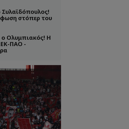
ο Συλαϊδόπουλος!
ρφωση στόπερ του
 ο Ολυμπιακός! Η
ΕΚ-ΠΑΟ -
ρα