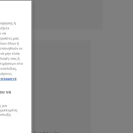
ιήγησης ή
λέξετε
υ να
εργάτες μας
όλων όλων ή
γοποιηθούν οι
να μην είναι
ιλογές σας ή
οτιμήσεων στο
τοσελίδας,
μέρειες
απόρρητό
ου να
 για
ομικευμένη
άπτυξη