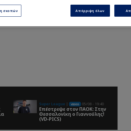
ση σκοπών
Απόρριψη όλων
Απ
Super League
|
05/08 - 19:40
VIDEO
ς
Επέστρεψε στον ΠΑOK: Στην
Θεσσαλονίκη ο Γιαννούλης!
(VD-PICS)