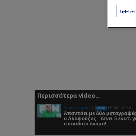
Εμφάνι
Περισσότερα video...
Super League
|
05/08 - 23:50
VIDEO
Απαντάει με δύο μεταγραφέ
ο Αλαφούζος - Δίνει 5 εκατ. για
σπουδαίο όνομα!