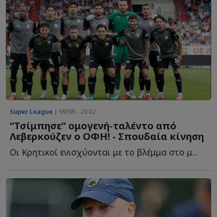
Super League
| 09/08 - 20:02
“Τσίμπησε” ομογενή-ταλέντο από
Λεβερκούζεν ο ΟΦΗ! - Σπουδαία κίνηση
Οι Κρητικοί ενισχύονται με το βλέμμα στο μ...