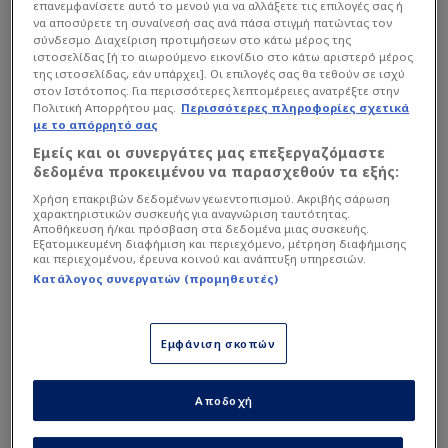
επανεμφανίσετε αυτό το μενού για να αλλάξετε τις επιλογές σας ή
να αποσύρετε τη συναίνεσή σας ανά πάσα στιγμή πατώντας τον
Ο Μπορμπόκης ταλαιπωρήθηκε πάρα πολύ τα
σύνδεσμο Διαχείριση προτιμήσεων στο κάτω μέρος της
τελευταία χρόνια και οι δικοί του άνθρωποι αλλά
ιστοσελίδας [ή το αιωρούμενο εικονίδιο στο κάτω αριστερό μέρος
της ιστοσελίδας, εάν υπάρχει]. Οι επιλογές σας θα τεθούν σε ισχύ
και πρώην συμπαίκτες του που είχαν επαφές μαζί
στον Ιστότοπος. Για περισσότερες λεπτομέρειες ανατρέξτε στην
του, αντιλαμβανόταν τη δυσκολία της
Πολιτική Απορρήτου μας.
Περισσότερες πληροφορίες σχετικά
με το απόρρητό σας
κατάστασης.
Εμείς και οι συνεργάτες μας επεξεργαζόμαστε
δεδομένα προκειμένου να παρασχεθούν τα εξής:
Διαβάστε επίσης...
Χρήση επακριβών δεδομένων γεωεντοπισμού. Ακριβής σάρωση
χαρακτηριστικών συσκευής για αναγνώριση ταυτότητας.
Αποθήκευση ή/και πρόσβαση στα δεδομένα μιας συσκευής.
Πώληση… Κωστούλα ο
Εξατομικευμένη διαφήμιση και περιεχόμενο, μέτρηση διαφήμισης
Μουζακίτης - Οι 4 Έλληνες
και περιεχομένου, έρευνα κοινού και ανάπτυξη υπηρεσιών.
στη λίστα της Γιουβέντους
Κατάλογος συνεργατών (προμηθευτές)
Τον διώχνει 2η φορά από
Ολυμπιακό ο Μεντιλίμπαρ -
Εμφάνιση σκοπών
Κινητικότητα με Κωστούλα!
Αποδοχή