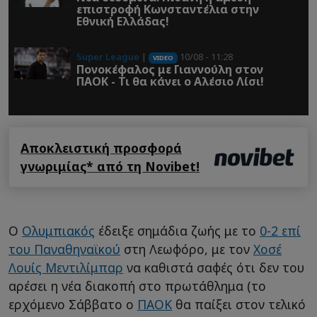
επιστροφή Κωνσταντέλια στην
Εθνική Ελλάδας!
Super League
|
10/08 - 11:28
VIDEO
Πονοκέφαλος με Γιαννούλη στον
ΠΑΟΚ - Τι θα κάνει ο Αλέσιο Λίσι!
Αποκλειστική προσφορά
γνωριμίας* από τη Novibet!
Ο
Ολυμπιακός
έδειξε σημάδια ζωής με το
0-2 επί
του Παναθηναϊκού
στη Λεωφόρο, με τον
Χοσέ
Λουίς Μεντιλίμπαρ
να καθιστά σαφές ότι δεν του
αρέσει η νέα διακοπή στο πρωτάθλημα (το
ερχόμενο Σάββατο ο
ΠΑΟΚ
θα παίξει στον τελικό