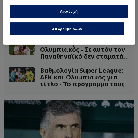
ρυθμό, κατά συνέπεια εμάς αυτή η κατάσταση δεν
μας ευνοεί
».
Αποδοχή
Απόρριψη όλων
Διαβάστε επίσης...
Στο +5 θα ήταν ο
Ολυμπιακός - Σε αυτόν τον
Παναθηναϊκό δεν σταματάς
στο 0-2
Βαθμολογία Super League:
ΑΕΚ και Ολυμπιακός για
τίτλο - Το πρόγραμμα τους