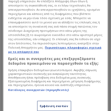
παροχή υπηρεσιών. Αν επιλέξετε Απόρριψη όλων όλων ή
αποσύρετε τη συγκατάθεσή σας, οι εν λόγω τεχνολογίες θα
απενεργοποιηθούν. Αν απενεργοποιηθούν οι ιχνηλάτες, ορισμένο
περιεχόμενο και κάποιες από τις διαφημίσεις που βλέπετε
ενδέχεται να μην είναι τόσο σχετικές με εσάς. Μπορείτε να
επανεμφανίσετε αυτό το μενού για να αλλάξετε τις επιλογές σας ή
να αποσύρετε τη συναίνεσή σας ανά πάσα στιγμή πατώντας τον
σύνδεσμο Διαχείριση προτιμήσεων στο κάτω μέρος της
ιστοσελίδας [ή το αιωρούμενο εικονίδιο στο κάτω αριστερό μέρος
της ιστοσελίδας, εάν υπάρχει]. Οι επιλογές σας θα τεθούν σε ισχύ
στον Ιστότοπος. Για περισσότερες λεπτομέρειες ανατρέξτε στην
Πολιτική Απορρήτου μας.
Περισσότερες πληροφορίες σχετικά
με το απόρρητό σας
Εμείς και οι συνεργάτες μας επεξεργαζόμαστε
Στη συνέντευξη Τύπου ήταν ξεκάθαρος ο Βάσκος
δεδομένα προκειμένου να παρασχεθούν τα εξής:
προπονητής, λέγοντας σχετικά: «
Για κάποιες
Χρήση επακριβών δεδομένων γεωεντοπισμού. Ακριβής σάρωση
ομάδες μπορεί να είναι θετικό το γεγονός ότι
χαρακτηριστικών συσκευής για αναγνώριση ταυτότητας.
Αποθήκευση ή/και πρόσβαση στα δεδομένα μιας συσκευής.
έχουν χρόνο ξεκούρασης
.
Για εμάς, όμως, που
Εξατομικευμένη διαφήμιση και περιεχόμενο, μέτρηση διαφήμισης
και περιεχομένου, έρευνα κοινού και ανάπτυξη υπηρεσιών.
έχουμε συνηθίσει σε πιο έντονους ρυθμούς, δεν
Κατάλογος συνεργατών (προμηθευτές)
είναι καλό ότι θα παίξουμε μετά από τόσο μεγάλο
χρονικό διάστημα. Άλλωστε, ο ΠΑΟΚ θα έχει
Εμφάνιση σκοπών
ενδιάμεσα τον τελικό του Κυπέλλου θα είναι σε