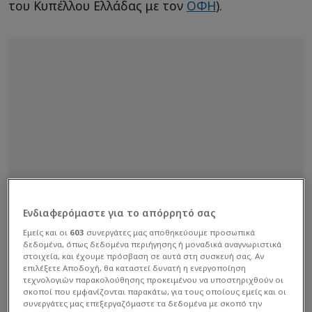
του Κυπέλλου Ελλάδας με τον
ΟΦΗ
).
Ενδιαφερόμαστε για το απόρρητό σας
Εμείς και οι
603
συνεργάτες μας αποθηκεύουμε προσωπικά
δεδομένα, όπως δεδομένα περιήγησης ή μοναδικά αναγνωριστικά
στοιχεία, και έχουμε πρόσβαση σε αυτά στη συσκευή σας. Αν
επιλέξετε Αποδοχή, θα καταστεί δυνατή η ενεργοποίηση
τεχνολογιών παρακολούθησης προκειμένου να υποστηριχθούν οι
σκοποί που εμφανίζονται παρακάτω, για τους οποίους εμείς και οι
συνεργάτες μας επεξεργαζόμαστε τα δεδομένα με σκοπό την