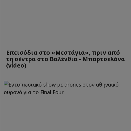
Επεισόδια στο «Μεστάγια», πριν από
τη σέντρα στο Βαλένθια - Μπαρτσελόνα
(video)