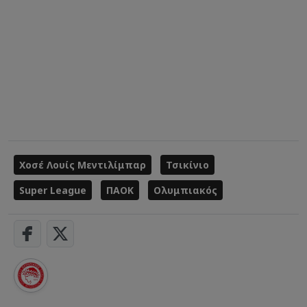
Χοσέ Λουίς Μεντιλίμπαρ
Τσικίνιο
Super League
ΠΑΟΚ
Ολυμπιακός