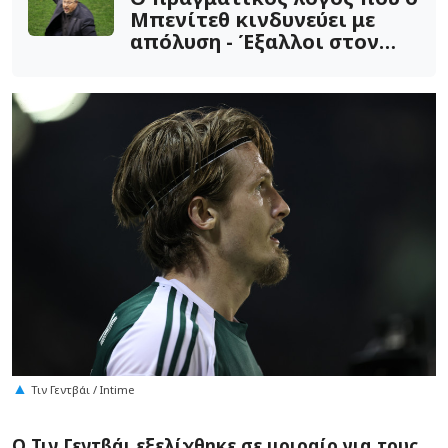
Μπενίτεθ κινδυνεύει με
απόλυση - Έξαλλοι στον
ΠΑΟ
Τιν Γεντβάι / Intime
Ο Τιν Γεντβάι εξελίχθηκε σε μοιραίο για τους