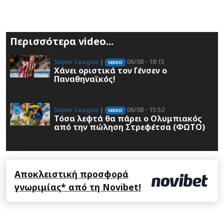
Περισσότερα video...
Super League
|
06/08 - 18:15
VIDEO
Χάνει οριστικά τον Γένσεν ο
Παναθηναϊκός!
Super League
|
06/08 - 15:52
VIDEO
Τόσα λεφτά θα πάρει ο Ολυμπιακός
από την πώληση Στρεφέτσα (ΦΩΤΟ)
Αποκλειστική προσφορά
γνωριμίας* από τη Novibet!