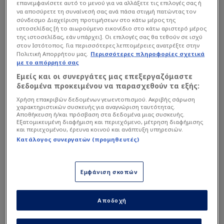
επανεμφανίσετε αυτό το μενού για να αλλάξετε τις επιλογές σας ή
να αποσύρετε τη συναίνεσή σας ανά πάσα στιγμή πατώντας τον
σύνδεσμο Διαχείριση προτιμήσεων στο κάτω μέρος της
ιστοσελίδας [ή το αιωρούμενο εικονίδιο στο κάτω αριστερό μέρος
της ιστοσελίδας, εάν υπάρχει]. Οι επιλογές σας θα τεθούν σε ισχύ
στον Ιστότοπος. Για περισσότερες λεπτομέρειες ανατρέξτε στην
Πολιτική Απορρήτου μας.
Περισσότερες πληροφορίες σχετικά
με το απόρρητό σας
Εμείς και οι συνεργάτες μας επεξεργαζόμαστε
δεδομένα προκειμένου να παρασχεθούν τα εξής:
Η διοίκηση των «βυσσινί» έκρινε ότι χρειάζεται
Χρήση επακριβών δεδομένων γεωεντοπισμού. Ακριβής σάρωση
χαρακτηριστικών συσκευής για αναγνώριση ταυτότητας.
ένα… ηλεκτροσόκ και, όπως προκύπτει, στον
Αποθήκευση ή/και πρόσβαση στα δεδομένα μιας συσκευής.
Εξατομικευμένη διαφήμιση και περιεχόμενο, μέτρηση διαφήμισης
πάγκο της θεσσαλικής ομάδας θα βρεθεί ένα
και περιεχομένου, έρευνα κοινού και ανάπτυξη υπηρεσιών.
γνώριμο πρόσωπο, που είναι ο Τζιανλούκα
Κατάλογος συνεργατών (προμηθευτές)
Φέστα.
Εμφάνιση σκοπών
Διαβάστε επίσης...
Αποδοχή
«Πόλεμος» στην ΑΕΛ
Novibet: Διοίκηση κατά