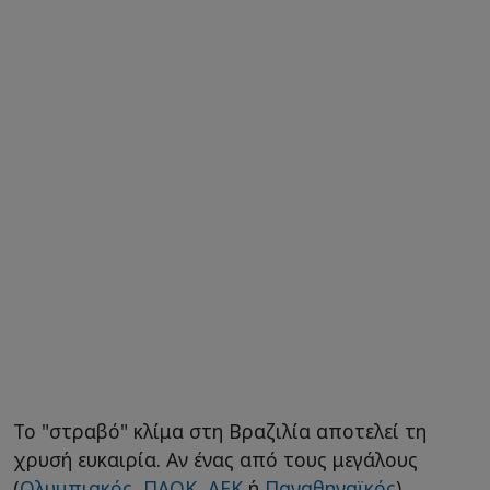
Το "στραβό" κλίμα στη Βραζιλία αποτελεί τη
χρυσή ευκαιρία. Αν ένας από τους μεγάλους
(
Ολυμπιακός
,
ΠΑΟΚ
,
ΑΕΚ
ή
Παναθηναϊκός
)