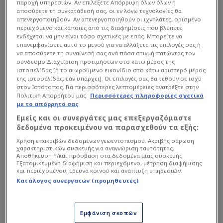
παροχή υπηρεσιών. Αν επιλέξετε Απόρριψη όλων όλων ή
αποσύρετε τη συγκατάθεσή σας, οι εν λόγω τεχνολογίες θα
απενεργοποιηθούν. Αν απενεργοποιηθούν οι ιχνηλάτες, ορισμένο
περιεχόμενο και κάποιες από τις διαφημίσεις που βλέπετε
ενδέχεται να μην είναι τόσο σχετικές με εσάς. Μπορείτε να
επανεμφανίσετε αυτό το μενού για να αλλάξετε τις επιλογές σας ή
να αποσύρετε τη συναίνεσή σας ανά πάσα στιγμή πατώντας τον
σύνδεσμο Διαχείριση προτιμήσεων στο κάτω μέρος της
ιστοσελίδας [ή το αιωρούμενο εικονίδιο στο κάτω αριστερό μέρος
της ιστοσελίδας, εάν υπάρχει]. Οι επιλογές σας θα τεθούν σε ισχύ
στον Ιστότοπος. Για περισσότερες λεπτομέρειες ανατρέξτε στην
Πολιτική Απορρήτου μας.
Περισσότερες πληροφορίες σχετικά
με το απόρρητό σας
Εμείς και οι συνεργάτες μας επεξεργαζόμαστε
δεδομένα προκειμένου να παρασχεθούν τα εξής:
Χρήση επακριβών δεδομένων γεωεντοπισμού. Ακριβής σάρωση
χαρακτηριστικών συσκευής για αναγνώριση ταυτότητας.
Αποθήκευση ή/και πρόσβαση στα δεδομένα μιας συσκευής.
Εξατομικευμένη διαφήμιση και περιεχόμενο, μέτρηση διαφήμισης
και περιεχομένου, έρευνα κοινού και ανάπτυξη υπηρεσιών.
Κατάλογος συνεργατών (προμηθευτές)
Και σε αυτή τη λίστα με τα υποψήφια
ονόματα, τα τελευταία 24ωρα προστέθηκε το
Εμφάνιση σκοπών