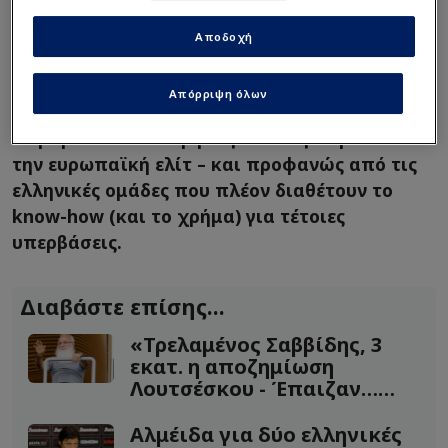
όνομα του Μέμφις Ντεπάι που δεν είναι μια
τυχαία περίπτωση. Είναι ένας παίκτης
Αποδοχή
παγκόσμιας κλάσης που, παρά την απόφασή
του να δοκιμάσει την τύχη του στη Λατινική
Απόρριψη όλων
Αμερική, δείχνει ότι το επίπεδό του
παραμένει πολύ υψηλό για να αγνοηθεί από
την ευρωπαϊκή ελίτ – και προφανώς από τις
ελληνικές ομάδες που πλέον διαθέτουν το
know-how (και το χρήμα) για τέτοιες
υπερβάσεις.
Διαβάστε επίσης...
«Τρελαμένος Σαββίδης, 3
εκατ. η αποζημίωση
Λουτσέσκου - Έπαιζαν…
φιλικό»!
Αλμέιδα για δύο ελληνικές