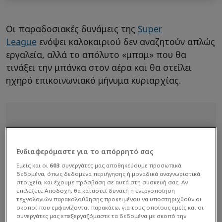
Οι παραδοσιακές δυνάμεις της
Super
League
ενόψει καλοκαιριού δεν αναζητούν απλώς
εργαλεία, αλλά το απόλυτο «μπαμ» που θα
τινάξει την μπάνκα στον αέρα και θα στείλει
ηχηρό επικοινωνιακό μήνυμα κυριαρχίας.
Ενδιαφερόμαστε για το απόρρητό σας
Εμείς και οι
603
συνεργάτες μας αποθηκεύουμε προσωπικά
δεδομένα, όπως δεδομένα περιήγησης ή μοναδικά αναγνωριστικά
στοιχεία, και έχουμε πρόσβαση σε αυτά στη συσκευή σας. Αν
επιλέξετε Αποδοχή, θα καταστεί δυνατή η ενεργοποίηση
τεχνολογιών παρακολούθησης προκειμένου να υποστηριχθούν οι
σκοποί που εμφανίζονται παρακάτω, για τους οποίους εμείς και οι
συνεργάτες μας επεξεργαζόμαστε τα δεδομένα με σκοπό την