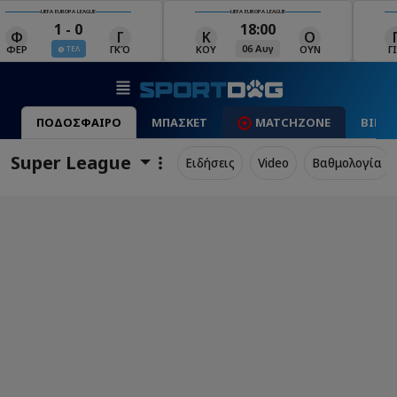
UEFA EUROPA LEAGUE
UEFA EUROPA LEAGUE
18:00
19:00
Κ
Ο
Γ
Ρ
Μ
06 Αυγ
06 Αυγ
ΚΟΥ
ΟΥΝ
ΓΙΑ
ΡΈΙ
ΜΑ
ΠΟΔΟΣΦΑΙΡΟ
ΜΠΑΣΚΕΤ
MATCHZONE
ΒΙΝΤ
Super League
Ειδήσεις
Video
Βαθμολογία