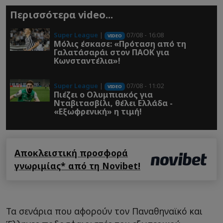
Περισσότερα video...
Super League
|
07/08 - 16:08
VIDEO
Μόλις έσκασε: «Πρόταση από τη
Γαλατάσαράι στον ΠΑΟΚ για
Κωνσταντέλια»!
Super League
|
07/08 - 11:02
VIDEO
Πιέζει ο Ολυμπιακός για
Νταβιτασβίλι, θέλει Ελλάδα -
«Εξωφρενική» η τιμή!
Αποκλειστική προσφορά
γνωριμίας* από τη Novibet!
Τα σενάρια που αφορούν τον Παναθηναϊκό και