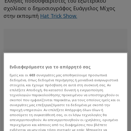
Έλληνες ποδοσφαιριστές του εξωτερικού
σχολίασε ο δημοσιογράφος Ευάγγελος Μίχος
στην εκπομπή
Hat Trick Show.
Ενδιαφερόμαστε για το απόρρητό σας
Εμείς και οι
603
συνεργάτες μας αποθηκεύουμε προσωπικά
δεδομένα, όπως δεδομένα περιήγησης ή μοναδικά αναγνωριστικά
στοιχεία, και έχουμε πρόσβαση σε αυτά στη συσκευή σας. Αν
επιλέξετε Αποδοχή, θα καταστεί δυνατή η ενεργοποίηση
τεχνολογιών παρακολούθησης προκειμένου να υποστηριχθούν οι
σκοποί που εμφανίζονται παρακάτω, για τους οποίους εμείς και οι
συνεργάτες μας επεξεργαζόμαστε τα δεδομένα με σκοπό την
παροχή υπηρεσιών. Αν επιλέξετε Απόρριψη όλων όλων ή
αποσύρετε τη συγκατάθεσή σας, οι εν λόγω τεχνολογίες θα
απενεργοποιηθούν. Αν απενεργοποιηθούν οι ιχνηλάτες, ορισμένο
περιεχόμενο και κάποιες από τις διαφημίσεις που βλέπετε
ενδέχεται να μην είναι τόσο σχετικές με εσάς. Μπορείτε να