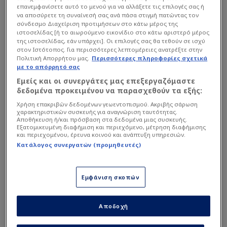
επανεμφανίσετε αυτό το μενού για να αλλάξετε τις επιλογές σας ή
να αποσύρετε τη συναίνεσή σας ανά πάσα στιγμή πατώντας τον
σύνδεσμο Διαχείριση προτιμήσεων στο κάτω μέρος της
ιστοσελίδας [ή το αιωρούμενο εικονίδιο στο κάτω αριστερό μέρος
της ιστοσελίδας, εάν υπάρχει]. Οι επιλογές σας θα τεθούν σε ισχύ
στον Ιστότοπος. Για περισσότερες λεπτομέρειες ανατρέξτε στην
Πολιτική Απορρήτου μας.
Περισσότερες πληροφορίες σχετικά
με το απόρρητό σας
Εμείς και οι συνεργάτες μας επεξεργαζόμαστε
δεδομένα προκειμένου να παρασχεθούν τα εξής:
Χρήση επακριβών δεδομένων γεωεντοπισμού. Ακριβής σάρωση
χαρακτηριστικών συσκευής για αναγνώριση ταυτότητας.
Αποθήκευση ή/και πρόσβαση στα δεδομένα μιας συσκευής.
Εξατομικευμένη διαφήμιση και περιεχόμενο, μέτρηση διαφήμισης
και περιεχομένου, έρευνα κοινού και ανάπτυξη υπηρεσιών.
Κατάλογος συνεργατών (προμηθευτές)
Στο επίκεντρο βρέθηκε αρχικά η περίπτωση του
Κωνσταντίνου Κουλιεράκη, με τον Μίχο να
ξεκαθαρίζει πως δεν θεωρεί ρεαλιστικό ένα
Εμφάνιση σκοπών
σενάριο επιστροφής του στην Ελλάδα για
λογαριασμό του Παναθηναϊκού. Ο
Αποδοχή
δημοσιογράφος στάθηκε στο γεγονός ότι ο