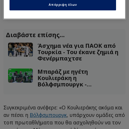
παίκτης έχει ήδη συνδεθεί με ομάδες μεγάλων
Απόρριψη όλων
ευρωπαϊκών πρωταθλημάτων, κάτι που κάνει
πολύ δύσκολη οποιαδήποτε τέτοια προοπτική.
Διαβάστε επίσης...
Άσχημα νέα για ΠΑΟΚ από
Τουρκία - Του έκανε ζημιά η
Φενέρμπαχτσε
Μπαράζ με ηγέτη
Κουλιεράκη η
Βόλφσμπουργκ -
“Σεντονάτη” η Στουτγάρδη
(Vid)
Συγκεκριμένα ανέφερε: «Ο Κουλιεράκης ακόμα και
αν πέσει η
Βόλφσμπουργκ
, υπάρχουν ομάδες από
τοπ πρωταθλήματα που θα ασχοληθούν να τον