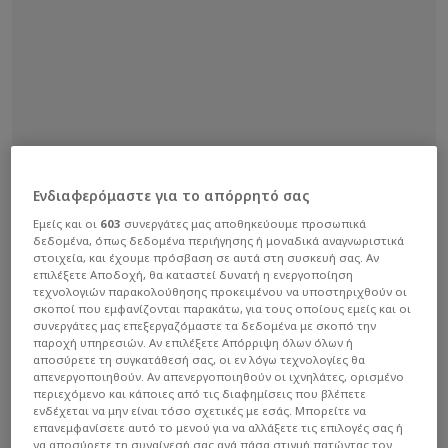
Ενδιαφερόμαστε για το απόρρητό σας
Εμείς και οι
603
συνεργάτες μας αποθηκεύουμε προσωπικά
δεδομένα, όπως δεδομένα περιήγησης ή μοναδικά αναγνωριστικά
στοιχεία, και έχουμε πρόσβαση σε αυτά στη συσκευή σας. Αν
επιλέξετε Αποδοχή, θα καταστεί δυνατή η ενεργοποίηση
τεχνολογιών παρακολούθησης προκειμένου να υποστηριχθούν οι
σκοποί που εμφανίζονται παρακάτω, για τους οποίους εμείς και οι
συνεργάτες μας επεξεργαζόμαστε τα δεδομένα με σκοπό την
παροχή υπηρεσιών. Αν επιλέξετε Απόρριψη όλων όλων ή
αποσύρετε τη συγκατάθεσή σας, οι εν λόγω τεχνολογίες θα
απενεργοποιηθούν. Αν απενεργοποιηθούν οι ιχνηλάτες, ορισμένο
περιεχόμενο και κάποιες από τις διαφημίσεις που βλέπετε
ενδέχεται να μην είναι τόσο σχετικές με εσάς. Μπορείτε να
επανεμφανίσετε αυτό το μενού για να αλλάξετε τις επιλογές σας ή
να αποσύρετε τη συναίνεσή σας ανά πάσα στιγμή πατώντας τον