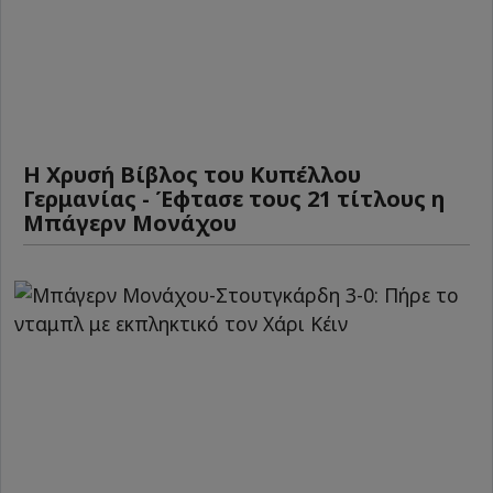
Η Χρυσή Βίβλος του Κυπέλλου
Γερμανίας - Έφτασε τους 21 τίτλους η
Μπάγερν Μονάχου