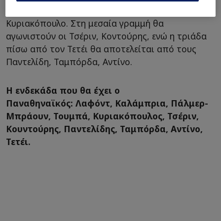
τους Καλάμπρια, Πάλμερ-Μπράουν, Τουμπά και
Κυριακόπουλο. Στη μεσαία γραμμή θα
αγωνιστούν οι Τσέριν, Κοντούρης, ενώ η τριάδα
πίσω από τον Τετέι θα αποτελείται από τους
Παντελίδη, Ταμπόρδα, Αντίνο.
Η ενδεκάδα που θα έχει ο
Παναθηναϊκός: Λαφόντ, Καλάμπρια, Πάλμερ-
Μπράουν, Τουμπά, Κυριακόπουλος, Τσέριν,
Κουντούρης, Παντελίδης, Ταμπόρδα, Αντίνο,
Τετέι.