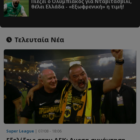
Πιέζει ο Ολυμπιακός για Νταβιτασβίλι,
θέλει Ελλάδα - «Εξωφρενική» η τιμή!
Τελευταία Νέα
Super League
| 07/08 - 18:06