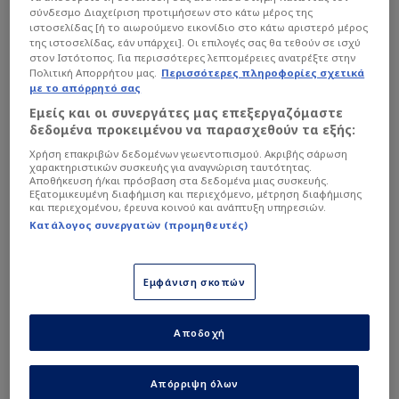
σύνδεσμο Διαχείριση προτιμήσεων στο κάτω μέρος της
ιστοσελίδας [ή το αιωρούμενο εικονίδιο στο κάτω αριστερό μέρος
της ιστοσελίδας, εάν υπάρχει]. Οι επιλογές σας θα τεθούν σε ισχύ
στον Ιστότοπος. Για περισσότερες λεπτομέρειες ανατρέξτε στην
Πολιτική Απορρήτου μας.
Περισσότερες πληροφορίες σχετικά
με το απόρρητό σας
Εμείς και οι συνεργάτες μας επεξεργαζόμαστε
δεδομένα προκειμένου να παρασχεθούν τα εξής:
Χρήση επακριβών δεδομένων γεωεντοπισμού. Ακριβής σάρωση
χαρακτηριστικών συσκευής για αναγνώριση ταυτότητας.
Αποθήκευση ή/και πρόσβαση στα δεδομένα μιας συσκευής.
Εξατομικευμένη διαφήμιση και περιεχόμενο, μέτρηση διαφήμισης
και περιεχομένου, έρευνα κοινού και ανάπτυξη υπηρεσιών.
Κατάλογος συνεργατών (προμηθευτές)
Εμφάνιση σκοπών
Intime
Αποδοχή
Κάτω από τα δοκάρια θα είναι ο Λαφόντ, με την
Απόρριψη όλων
τετράδα της άμυνας να αποτελείται από