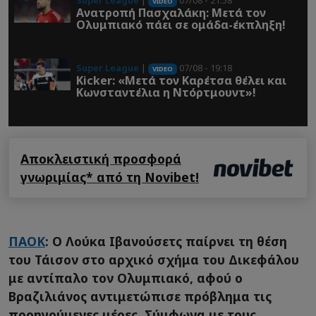
Super League
|
07/08 - 21:58
VIDEO
Ανατροπή Πασχαλάκη: Μετά τον
Ολυμπιακό πάει σε ομάδα-έκπληξη!
Super League
|
07/08 - 19:18
VIDEO
Kicker: «Μετά τον Καρέτσα θέλει και
Κωνσταντέλια η Ντόρτμουντ»!
Αποκλειστική προσφορά
γνωριμίας* από τη Novibet!
ΠΑΟΚ
: Ο Λούκα Ιβανούσετς παίρνει τη θέση
του Τάισον στο αρχικό σχήμα του Δικεφάλου
με αντίπαλο τον Ολυμπιακό, αφού ο
Βραζιλιάνος αντιμετώπισε πρόβλημα τις
προηγούμενες μέρες. Σύμφωνα με τους