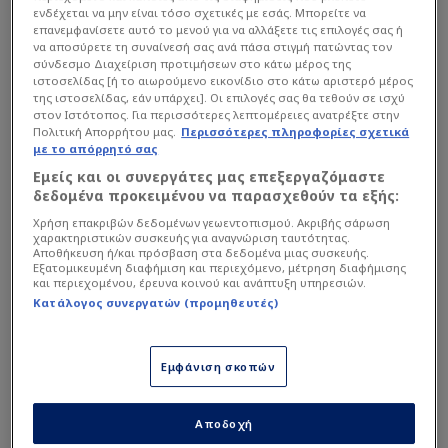
ενδέχεται να μην είναι τόσο σχετικές με εσάς. Μπορείτε να
επανεμφανίσετε αυτό το μενού για να αλλάξετε τις επιλογές σας ή
να αποσύρετε τη συναίνεσή σας ανά πάσα στιγμή πατώντας τον
σύνδεσμο Διαχείριση προτιμήσεων στο κάτω μέρος της
ιστοσελίδας [ή το αιωρούμενο εικονίδιο στο κάτω αριστερό μέρος
της ιστοσελίδας, εάν υπάρχει]. Οι επιλογές σας θα τεθούν σε ισχύ
στον Ιστότοπος. Για περισσότερες λεπτομέρειες ανατρέξτε στην
Πολιτική Απορρήτου μας.
Περισσότερες πληροφορίες σχετικά
με το απόρρητό σας
Εμείς και οι συνεργάτες μας επεξεργαζόμαστε
δεδομένα προκειμένου να παρασχεθούν τα εξής:
Χρήση επακριβών δεδομένων γεωεντοπισμού. Ακριβής σάρωση
χαρακτηριστικών συσκευής για αναγνώριση ταυτότητας.
Αποθήκευση ή/και πρόσβαση στα δεδομένα μιας συσκευής.
Εξατομικευμένη διαφήμιση και περιεχόμενο, μέτρηση διαφήμισης
και περιεχομένου, έρευνα κοινού και ανάπτυξη υπηρεσιών.
Κατάλογος συνεργατών (προμηθευτές)
Στο 4-2-3-1 του
Ραζβάν Λουτσέσκου
, ο Παβλένκα
θα είναι κάτω από τα δοκάρια, με τους Κεντζιόρα
και Μιχαηλίδη στο κέντρο της άμυνας, τον Κένι
Εμφάνιση σκοπών
δεξιό μπακ και τον Μπάμπα αριστερό. Στον
άξονα θα παίξουν ως δίδυμο οι Μεϊτέ και
Αποδοχή