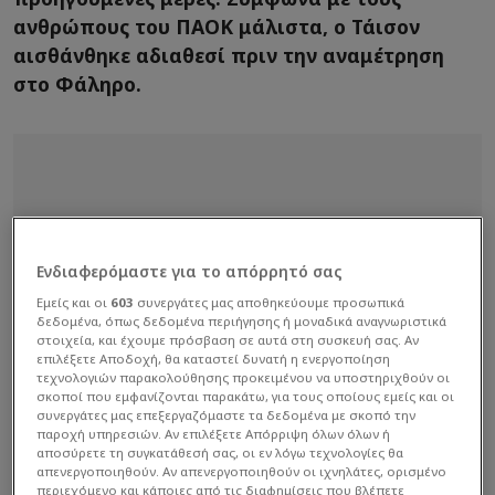
ανθρώπους του ΠΑΟΚ μάλιστα, ο Τάισον
αισθάνθηκε αδιαθεσί πριν την αναμέτρηση
στο Φάληρο.
Ενδιαφερόμαστε για το απόρρητό σας
Εμείς και οι
603
συνεργάτες μας αποθηκεύουμε προσωπικά
δεδομένα, όπως δεδομένα περιήγησης ή μοναδικά αναγνωριστικά
στοιχεία, και έχουμε πρόσβαση σε αυτά στη συσκευή σας. Αν
επιλέξετε Αποδοχή, θα καταστεί δυνατή η ενεργοποίηση
τεχνολογιών παρακολούθησης προκειμένου να υποστηριχθούν οι
σκοποί που εμφανίζονται παρακάτω, για τους οποίους εμείς και οι
συνεργάτες μας επεξεργαζόμαστε τα δεδομένα με σκοπό την
παροχή υπηρεσιών. Αν επιλέξετε Απόρριψη όλων όλων ή
αποσύρετε τη συγκατάθεσή σας, οι εν λόγω τεχνολογίες θα
απενεργοποιηθούν. Αν απενεργοποιηθούν οι ιχνηλάτες, ορισμένο
περιεχόμενο και κάποιες από τις διαφημίσεις που βλέπετε