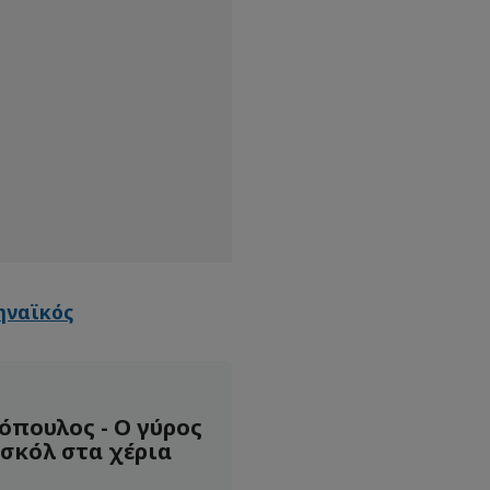
ηναϊκός
όπουλος - Ο γύρος
ασκόλ στα χέρια