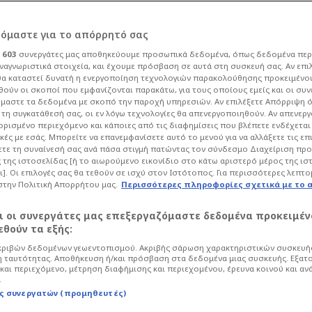
ρόμαστε για το απόρρητό σας
ι
603
συνεργάτες μας αποθηκεύουμε προσωπικά δεδομένα, όπως δεδομένα περ
ναγνωριστικά στοιχεία, και έχουμε πρόσβαση σε αυτά στη συσκευή σας. Αν επι
α καταστεί δυνατή η ενεργοποίηση τεχνολογιών παρακολούθησης προκειμένο
ή στη Ν.
ούν οι σκοποί που εμφανίζονται παρακάτω, για τους οποίους εμείς και οι συν
μαστε τα δεδομένα με σκοπό την παροχή υπηρεσιών. Αν επιλέξετε Απόρριψη 
τη συγκατάθεσή σας, οι εν λόγω τεχνολογίες θα απενεργοποιηθούν. Αν απενερ
ίλησε την μπάλα ο
 ορισμένο περιεχόμενο και κάποιες από τις διαφημίσεις που βλέπετε ενδέχεται 
κές με εσάς. Μπορείτε να επανεμφανίσετε αυτό το μενού για να αλλάξετε τις επ
τε τη συναίνεσή σας ανά πάσα στιγμή πατώντας τον σύνδεσμο Διαχείριση πρ
ΤΟ)
 της ιστοσελίδας [ή το αιωρούμενο εικονίδιο στο κάτω αριστερό μέρος της ισ
ι]. Οι επιλογές σας θα τεθούν σε ισχύ στον Ιστότοπος. Για περισσότερες λεπτο
στην Πολιτική Απορρήτου μας.
Περισσότερες πληροφορίες σχετικά με το 
8
Ποδόσφαιρο
Super League
αι οι συνεργάτες μας επεξεργαζόμαστε δεδομένα προκειμέν
 την μπάλα πριν την έναρξη του
θούν τα εξής:
ντρα στον Παναθηναϊκό.
ριβών δεδομένων γεωεντοπισμού. Ακριβής σάρωση χαρακτηριστικών συσκευής
 ταυτότητας. Αποθήκευση ή/και πρόσβαση στα δεδομένα μιας συσκευής. Εξατ
και περιεχόμενο, μέτρηση διαφήμισης και περιεχομένου, έρευνα κοινού και αν
.
ς συνεργατών (προμηθευτές)