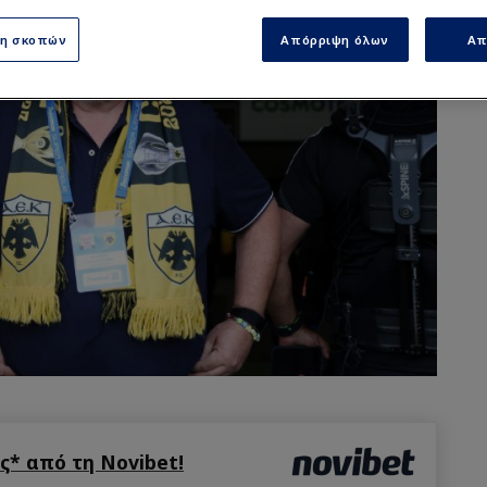
ση σκοπών
Απόρριψη όλων
Απ
* από τη Novibet!