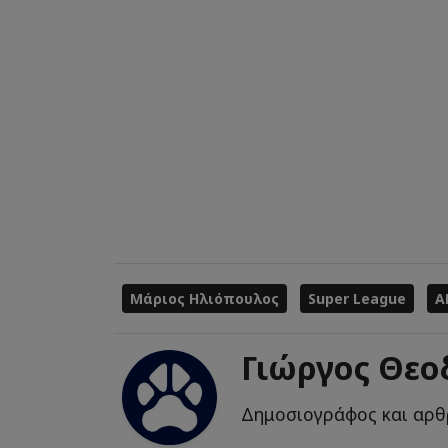
Μάριος Ηλιόπουλος
Super League
Α
Γιώργος Θε
Δημοσιογράφος και αρθ