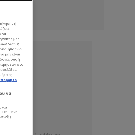
ιήγησης ή
λέξετε
υ να
εργάτες μας
όλων όλων ή
γοποιηθούν οι
να μην είναι
ιλογές σας ή
οτιμήσεων στο
τοσελίδας,
μέρειες
απόρρητό
ου να
 για
ομικευμένη
άπτυξη