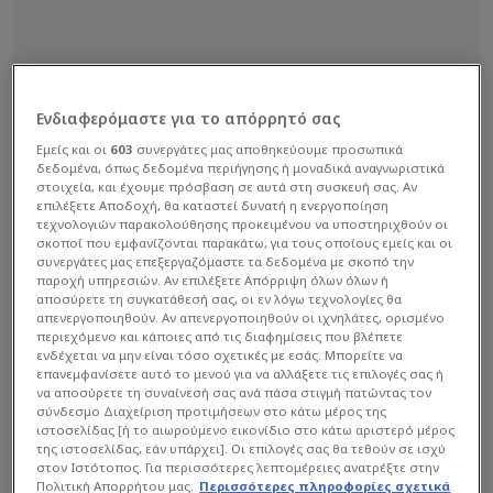
Ενδιαφερόμαστε για το απόρρητό σας
Εμείς και οι
603
συνεργάτες μας αποθηκεύουμε προσωπικά
δεδομένα, όπως δεδομένα περιήγησης ή μοναδικά αναγνωριστικά
στοιχεία, και έχουμε πρόσβαση σε αυτά στη συσκευή σας. Αν
επιλέξετε Αποδοχή, θα καταστεί δυνατή η ενεργοποίηση
τεχνολογιών παρακολούθησης προκειμένου να υποστηριχθούν οι
σκοποί που εμφανίζονται παρακάτω, για τους οποίους εμείς και οι
συνεργάτες μας επεξεργαζόμαστε τα δεδομένα με σκοπό την
παροχή υπηρεσιών. Αν επιλέξετε Απόρριψη όλων όλων ή
αποσύρετε τη συγκατάθεσή σας, οι εν λόγω τεχνολογίες θα
απενεργοποιηθούν. Αν απενεργοποιηθούν οι ιχνηλάτες, ορισμένο
περιεχόμενο και κάποιες από τις διαφημίσεις που βλέπετε
ενδέχεται να μην είναι τόσο σχετικές με εσάς. Μπορείτε να
επανεμφανίσετε αυτό το μενού για να αλλάξετε τις επιλογές σας ή
να αποσύρετε τη συναίνεσή σας ανά πάσα στιγμή πατώντας τον
σύνδεσμο Διαχείριση προτιμήσεων στο κάτω μέρος της
ιστοσελίδας [ή το αιωρούμενο εικονίδιο στο κάτω αριστερό μέρος
της ιστοσελίδας, εάν υπάρχει]. Οι επιλογές σας θα τεθούν σε ισχύ
στον Ιστότοπος. Για περισσότερες λεπτομέρειες ανατρέξτε στην
Πολιτική Απορρήτου μας.
Περισσότερες πληροφορίες σχετικά