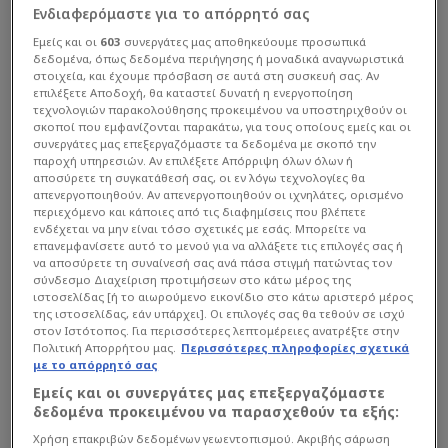
Ενδιαφερόμαστε για το απόρρητό σας
Εμείς και οι
603
συνεργάτες μας αποθηκεύουμε προσωπικά
δεδομένα, όπως δεδομένα περιήγησης ή μοναδικά αναγνωριστικά
στοιχεία, και έχουμε πρόσβαση σε αυτά στη συσκευή σας. Αν
επιλέξετε Αποδοχή, θα καταστεί δυνατή η ενεργοποίηση
τεχνολογιών παρακολούθησης προκειμένου να υποστηριχθούν οι
σκοποί που εμφανίζονται παρακάτω, για τους οποίους εμείς και οι
συνεργάτες μας επεξεργαζόμαστε τα δεδομένα με σκοπό την
παροχή υπηρεσιών. Αν επιλέξετε Απόρριψη όλων όλων ή
αποσύρετε τη συγκατάθεσή σας, οι εν λόγω τεχνολογίες θα
απενεργοποιηθούν. Αν απενεργοποιηθούν οι ιχνηλάτες, ορισμένο
περιεχόμενο και κάποιες από τις διαφημίσεις που βλέπετε
ενδέχεται να μην είναι τόσο σχετικές με εσάς. Μπορείτε να
επανεμφανίσετε αυτό το μενού για να αλλάξετε τις επιλογές σας ή
να αποσύρετε τη συναίνεσή σας ανά πάσα στιγμή πατώντας τον
σύνδεσμο Διαχείριση προτιμήσεων στο κάτω μέρος της
ιστοσελίδας [ή το αιωρούμενο εικονίδιο στο κάτω αριστερό μέρος
της ιστοσελίδας, εάν υπάρχει]. Οι επιλογές σας θα τεθούν σε ισχύ
στον Ιστότοπος. Για περισσότερες λεπτομέρειες ανατρέξτε στην
Πολιτική Απορρήτου μας.
Περισσότερες πληροφορίες σχετικά
με το απόρρητό σας
Εμείς και οι συνεργάτες μας επεξεργαζόμαστε
δεδομένα προκειμένου να παρασχεθούν τα εξής:
Χρήση επακριβών δεδομένων γεωεντοπισμού. Ακριβής σάρωση