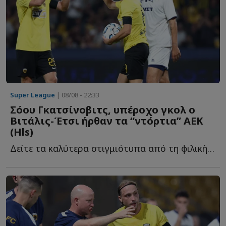
Super League
| 08/08 - 22:33
Σόου Γκατσίνοβιτς, υπέροχο γκολ ο
Βιτάλις-Έτσι ήρθαν τα “ντόρτια” ΑΕΚ
(Ηls)
Δείτε τα καλύτερα στιγμιότυπα από τη φιλική νίκη της Έ...