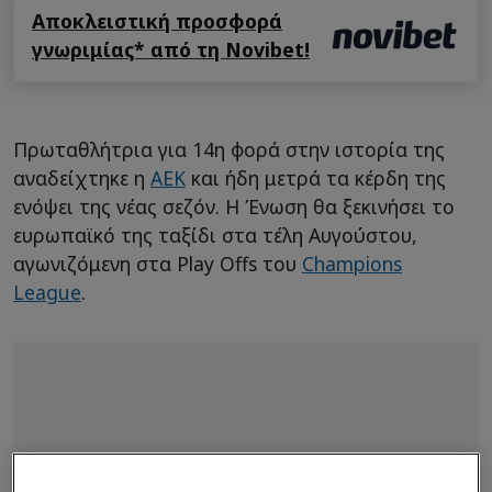
Αποκλειστική προσφορά
γνωριμίας* από τη Novibet!
Πρωταθλήτρια για 14η φορά στην ιστορία της
αναδείχτηκε η
ΑΕΚ
και ήδη μετρά τα κέρδη της
ενόψει της νέας σεζόν. Η Ένωση θα ξεκινήσει το
ευρωπαϊκό της ταξίδι στα τέλη Αυγούστου,
αγωνιζόμενη στα Play Offs του
Champions
League
.