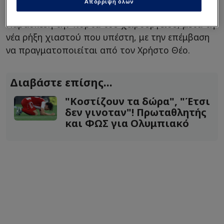
Απόρριψη όλων
Τούρκος μεσοεπιθετικός θα περάσει την
Παρασκευή την πόρτα του χειρουργείου, μετά τη
νέα ρήξη χιαστού που υπέστη, με την επέμβαση
να πραγματοποιείται από τον Χρήστο Θέο.
Διαβάστε επίσης...
"Κοστίζουν τα δώρα", "Έτσι
δεν γινοταν"! Πρωταθλητής
και ΦΩΣ για Ολυμπιακό