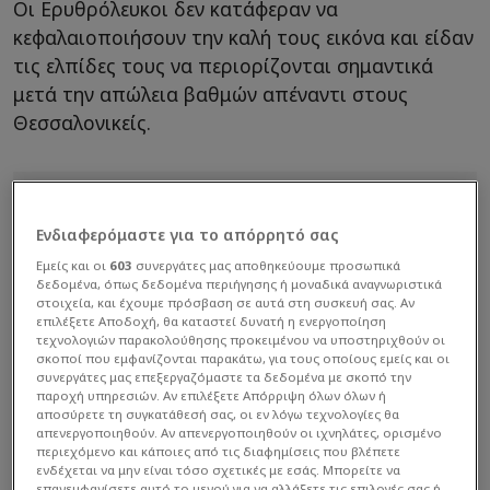
Οι Ερυθρόλευκοι δεν κατάφεραν να
κεφαλαιοποιήσουν την καλή τους εικόνα και είδαν
τις ελπίδες τους να περιορίζονται σημαντικά
μετά την απώλεια βαθμών απέναντι στους
Θεσσαλονικείς.
Ενδιαφερόμαστε για το απόρρητό σας
Εμείς και οι
603
συνεργάτες μας αποθηκεύουμε προσωπικά
δεδομένα, όπως δεδομένα περιήγησης ή μοναδικά αναγνωριστικά
στοιχεία, και έχουμε πρόσβαση σε αυτά στη συσκευή σας. Αν
επιλέξετε Αποδοχή, θα καταστεί δυνατή η ενεργοποίηση
τεχνολογιών παρακολούθησης προκειμένου να υποστηριχθούν οι
σκοποί που εμφανίζονται παρακάτω, για τους οποίους εμείς και οι
συνεργάτες μας επεξεργαζόμαστε τα δεδομένα με σκοπό την
παροχή υπηρεσιών. Αν επιλέξετε Απόρριψη όλων όλων ή
αποσύρετε τη συγκατάθεσή σας, οι εν λόγω τεχνολογίες θα
απενεργοποιηθούν. Αν απενεργοποιηθούν οι ιχνηλάτες, ορισμένο
περιεχόμενο και κάποιες από τις διαφημίσεις που βλέπετε
ενδέχεται να μην είναι τόσο σχετικές με εσάς. Μπορείτε να
επανεμφανίσετε αυτό το μενού για να αλλάξετε τις επιλογές σας ή