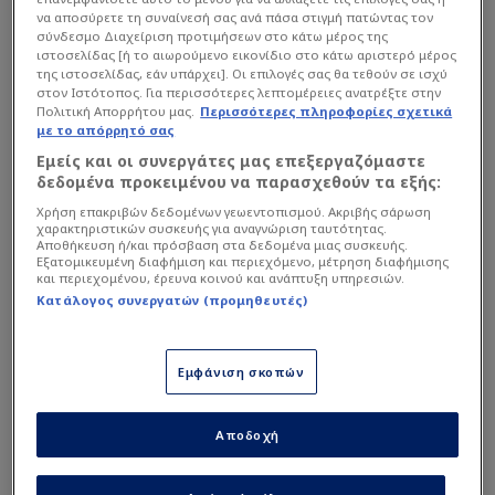
να αποσύρετε τη συναίνεσή σας ανά πάσα στιγμή πατώντας τον
σύνδεσμο Διαχείριση προτιμήσεων στο κάτω μέρος της
ιστοσελίδας [ή το αιωρούμενο εικονίδιο στο κάτω αριστερό μέρος
της ιστοσελίδας, εάν υπάρχει]. Οι επιλογές σας θα τεθούν σε ισχύ
στον Ιστότοπος. Για περισσότερες λεπτομέρειες ανατρέξτε στην
Πολιτική Απορρήτου μας.
Περισσότερες πληροφορίες σχετικά
με το απόρρητό σας
Εμείς και οι συνεργάτες μας επεξεργαζόμαστε
δεδομένα προκειμένου να παρασχεθούν τα εξής:
Χρήση επακριβών δεδομένων γεωεντοπισμού. Ακριβής σάρωση
χαρακτηριστικών συσκευής για αναγνώριση ταυτότητας.
Αποθήκευση ή/και πρόσβαση στα δεδομένα μιας συσκευής.
Εξατομικευμένη διαφήμιση και περιεχόμενο, μέτρηση διαφήμισης
και περιεχομένου, έρευνα κοινού και ανάπτυξη υπηρεσιών.
Κατάλογος συνεργατών (προμηθευτές)
Στο χειρουργείο ο Γιαζίτσι για
Εμφάνιση σκοπών
τον χιαστό!
Αποδοχή
Την ίδια ώρα, νέο πονοκέφαλο προκαλεί στην
ομάδα η κατάσταση του Γιουσούφ Γιαζίτσι - Ο