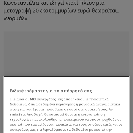
Κωνσταντέλια και εξηγεί γιατί πλέον μια
μεταγραφή 20 εκατομμυρίων ευρώ θεωρείται...
«νορμάλ».
Ενδιαφερόμαστε για το απόρρητό σας
Εμείς και οι
603
συνεργάτες μας αποθηκεύουμε προσωπικά
δεδομένα, όπως δεδομένα περιήγησης ή μοναδικά αναγνωριστικά
στοιχεία, και έχουμε πρόσβαση σε αυτά στη συσκευή σας. Αν
επιλέξετε Αποδοχή, θα καταστεί δυνατή η ενεργοποίηση
τεχνολογιών παρακολούθησης προκειμένου να υποστηριχθούν οι
σκοποί που εμφανίζονται παρακάτω, για τους οποίους εμείς και οι
συνεργάτες μας επεξεργαζόμαστε τα δεδομένα με σκοπό την