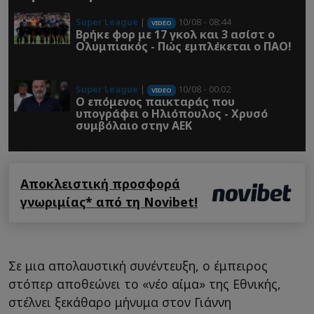
Super League
|
10/08 - 08:44
VIDEO
Βρήκε φορ με 17 γκολ και 3 ασίστ ο
Ολυμπιακός - Πώς εμπλέκεται ο ΠΑΟ!
Super League
|
10/08 - 00:02
VIDEO
Ο επόμενος παικταράς που
υπογράφει ο Ηλιόπουλος - Χρυσό
συμβόλαιο στην ΑΕΚ
Αποκλειστική προσφορά
γνωριμίας* από τη Novibet!
Σε μια απολαυστική συνέντευξη, ο έμπειρος
στόπερ αποθεώνει το «νέο αίμα» της Εθνικής,
στέλνει ξεκάθαρο μήνυμα στον Γιάννη