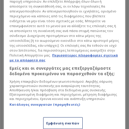
παροχή υπηρεσιών. Αν επιλέξετε Απόρριψη όλων όλων ή
αποσύρετε τη συγκατάθεσή σας, οι εν λόγω τεχνολογίες θα
απενεργοποιηθούν. Αν απενεργοποιηθούν οι ιχνηλάτες, ορισμένο
περιεχόμενο και κάποιες από τις διαφημίσεις που βλέπετε
ενδέχεται να μην είναι τόσο σχετικές με εσάς. Μπορείτε να
επανεμφανίσετε αυτό το μενού για να αλλάξετε τις επιλογές σας ή
να αποσύρετε τη συναίνεσή σας ανά πάσα στιγμή πατώντας τον
σύνδεσμο Διαχείριση προτιμήσεων στο κάτω μέρος της
ιστοσελίδας [ή το αιωρούμενο εικονίδιο στο κάτω αριστερό μέρος
της ιστοσελίδας, εάν υπάρχει]. Οι επιλογές σας θα τεθούν σε ισχύ
στον Ιστότοπος. Για περισσότερες λεπτομέρειες ανατρέξτε στην
Πολιτική Απορρήτου μας.
Περισσότερες πληροφορίες σχετικά
με το απόρρητό σας
Εμείς και οι συνεργάτες μας επεξεργαζόμαστε
δεδομένα προκειμένου να παρασχεθούν τα εξής:
Χρήση επακριβών δεδομένων γεωεντοπισμού. Ακριβής σάρωση
χαρακτηριστικών συσκευής για αναγνώριση ταυτότητας.
Η γενιά που άνοιξε τις πόρτες
Αποθήκευση ή/και πρόσβαση στα δεδομένα μιας συσκευής.
Εξατομικευμένη διαφήμιση και περιεχόμενο, μέτρηση διαφήμισης
και περιεχομένου, έρευνα κοινού και ανάπτυξη υπηρεσιών.
Ο Σωκράτης δεν έκρυψε την περηφάνια του για τη
Κατάλογος συνεργατών (προμηθευτές)
δική του φουρνιά (Μήτρογλου,
Παπασταθόπουλος κ.α.), τονίζοντας πως αυτοί
Εμφάνιση σκοπών
ήταν που ανάγκασαν τους Ευρωπαίους να δουν