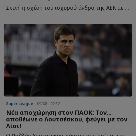
Στενή η σχέση του ισχυρού άνδρα της ΑΕΚ με το ακριτικό ν...
Super League
| 09/08 - 22:52
Νέα αποχώρηση στον ΠΑΟΚ: Τον...
αποθέωνε ο Λουτσέσκου, φεύγει με τον
Λίσι!
Ο Ραζβάν Λουτσέσκου, κόντρα στο ρεύμα, τον είχε χαρακτηρίσει ω...