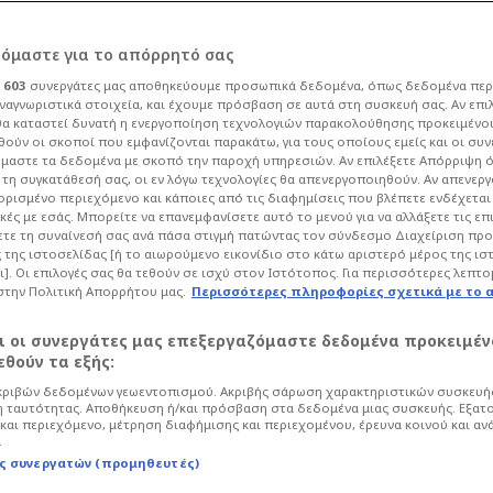
ρόμαστε για το απόρρητό σας
ι
603
συνεργάτες μας αποθηκεύουμε προσωπικά δεδομένα, όπως δεδομένα περ
ναγνωριστικά στοιχεία, και έχουμε πρόσβαση σε αυτά στη συσκευή σας. Αν επι
α καταστεί δυνατή η ενεργοποίηση τεχνολογιών παρακολούθησης προκειμένο
ια Ζενεσιό -
ούν οι σκοποί που εμφανίζονται παρακάτω, για τους οποίους εμείς και οι συν
μαστε τα δεδομένα με σκοπό την παροχή υπηρεσιών. Αν επιλέξετε Απόρριψη 
τη συγκατάθεσή σας, οι εν λόγω τεχνολογίες θα απενεργοποιηθούν. Αν απενερ
οφορική συμφωνία
 ορισμένο περιεχόμενο και κάποιες από τις διαφημίσεις που βλέπετε ενδέχεται 
κές με εσάς. Μπορείτε να επανεμφανίσετε αυτό το μενού για να αλλάξετε τις επ
τε τη συναίνεσή σας ανά πάσα στιγμή πατώντας τον σύνδεσμο Διαχείριση πρ
 της ιστοσελίδας [ή το αιωρούμενο εικονίδιο στο κάτω αριστερό μέρος της ισ
ι]. Οι επιλογές σας θα τεθούν σε ισχύ στον Ιστότοπος. Για περισσότερες λεπτο
στην Πολιτική Απορρήτου μας.
Περισσότερες πληροφορίες σχετικά με το 
οδόσφαιρο
Super League
αι οι συνεργάτες μας επεξεργαζόμαστε δεδομένα προκειμέν
λίστα του Παναθηναϊκού για... αντι-
θούν τα εξής:
η συμφωνήσει προφορικά οι Πράσινοι
ριβών δεδομένων γεωεντοπισμού. Ακριβής σάρωση χαρακτηριστικών συσκευής
 ταυτότητας. Αποθήκευση ή/και πρόσβαση στα δεδομένα μιας συσκευής. Εξατ
και περιεχόμενο, μέτρηση διαφήμισης και περιεχομένου, έρευνα κοινού και αν
.
ς συνεργατών (προμηθευτές)