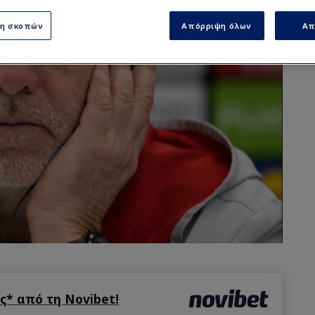
ση σκοπών
Απόρριψη όλων
Απ
* από τη Novibet!