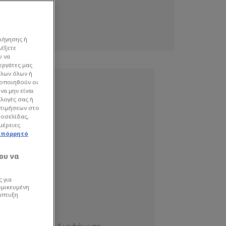
ιήγησης ή
λέξετε
υ να
εργάτες μας
όλων όλων ή
γοποιηθούν οι
να μην είναι
ιλογές σας ή
οτιμήσεων στο
τοσελίδας,
μέρειες
απόρρητό
ου να
 για
ομικευμένη
άπτυξη