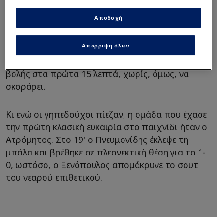
Αποδοχή
Η
Κηφισιά
μπήκε αρκετά δυνατά στο ματς και με
τον Νούνελι ν' αποτελεί μία διαρκή απειλή για
Απόρριψη όλων
την άμυνα του Ατρόμητου, πίεσε για να
προηγηθεί φτάνοντας τρεις φορές σε θέσεις
βολής στα πρώτα 15 λεπτά, χωρίς, όμως, να
σκοράρει.
Κι ενώ οι γηπεδούχοι πίεζαν, η ομάδα που έχασε
την πρώτη κλασική ευκαιρία στο παιχνίδι ήταν ο
Ατρόμητος. Στο 19' ο Πνευμονίδης έκλεψε τη
μπάλα και βρέθηκε σε πλεονεκτική θέση για το 1-
0, ωστόσο, ο Ξενόπουλος απομάκρυνε το σουτ
του νεαρού επιθετικού.