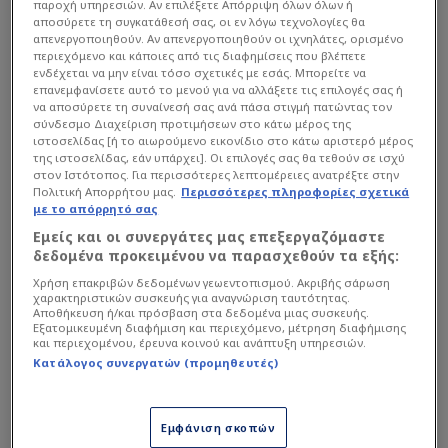
παροχή υπηρεσιών. Αν επιλέξετε Απόρριψη όλων όλων ή
αποσύρετε τη συγκατάθεσή σας, οι εν λόγω τεχνολογίες θα
απενεργοποιηθούν. Αν απενεργοποιηθούν οι ιχνηλάτες, ορισμένο
περιεχόμενο και κάποιες από τις διαφημίσεις που βλέπετε
ενδέχεται να μην είναι τόσο σχετικές με εσάς. Μπορείτε να
επανεμφανίσετε αυτό το μενού για να αλλάξετε τις επιλογές σας ή
να αποσύρετε τη συναίνεσή σας ανά πάσα στιγμή πατώντας τον
σύνδεσμο Διαχείριση προτιμήσεων στο κάτω μέρος της
ιστοσελίδας [ή το αιωρούμενο εικονίδιο στο κάτω αριστερό μέρος
της ιστοσελίδας, εάν υπάρχει]. Οι επιλογές σας θα τεθούν σε ισχύ
στον Ιστότοπος. Για περισσότερες λεπτομέρειες ανατρέξτε στην
Πολιτική Απορρήτου μας.
Περισσότερες πληροφορίες σχετικά
με το απόρρητό σας
Εμείς και οι συνεργάτες μας επεξεργαζόμαστε
δεδομένα προκειμένου να παρασχεθούν τα εξής:
Χρήση επακριβών δεδομένων γεωεντοπισμού. Ακριβής σάρωση
χαρακτηριστικών συσκευής για αναγνώριση ταυτότητας.
Αποθήκευση ή/και πρόσβαση στα δεδομένα μιας συσκευής.
Εξατομικευμένη διαφήμιση και περιεχόμενο, μέτρηση διαφήμισης
και περιεχομένου, έρευνα κοινού και ανάπτυξη υπηρεσιών.
Κατάλογος συνεργατών (προμηθευτές)
Εμφάνιση σκοπών