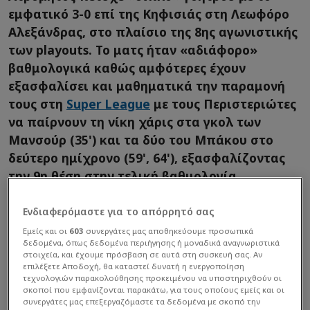
εμφατικό 3-0 επί της Κηφισιάς στη Λεωφόρο
Αλεξάνδρας, στο πλαίσιο της 8ης αγωνιστικής
των playouts. Το ματς ήταν «αδιάφορο»
βαθμολογικά καθώς αμφότερες έχουν
εξασφαλίσει και μαθηματικά την παραμονή
τους στη
Super League
με τους Περιστεριώτες
να παίρνουν τη νίκη χάρις στα γκολ των
Μανσούρ (35') και τα δύο του Μπάκου στο
δεύτερο ημίχρονο (59', 64'), εξασφαλίζοντας
την 9η θέση στην τελική βαθμολογία.
Ενδιαφερόμαστε για το απόρρητό σας
Εμείς και οι
603
συνεργάτες μας αποθηκεύουμε προσωπικά
δεδομένα, όπως δεδομένα περιήγησης ή μοναδικά αναγνωριστικά
στοιχεία, και έχουμε πρόσβαση σε αυτά στη συσκευή σας. Αν
επιλέξετε Αποδοχή, θα καταστεί δυνατή η ενεργοποίηση
τεχνολογιών παρακολούθησης προκειμένου να υποστηριχθούν οι
σκοποί που εμφανίζονται παρακάτω, για τους οποίους εμείς και οι
συνεργάτες μας επεξεργαζόμαστε τα δεδομένα με σκοπό την