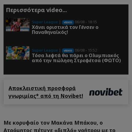
Περισσότερα video...
Super League
|
06/08 - 18:15
VIDEO
Χάνει οριστικά τον Γένσεν ο
Παναθηναϊκός!
Super League
|
06/08 - 15:52
VIDEO
Τόσα λεφτά θα πάρει ο Ολυμπιακός
από την πώληση Στρεφέτσα (ΦΩΤΟ)
Αποκλειστική προσφορά
γνωριμίας* από τη Novibet!
Με κορυφαίο τον Μακάνα Μπάκου, ο
Ατρόμητος πέτυχε «διπλό» γοήτρου με το