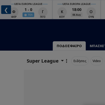
UEFA EUROPA LEAGUE
UEFA EUROPA LEAGUE
❮
1 - 0
18:00
Φ
Γ
Κ
Ο
ΤΕΛ
06 Αυγ
Ο
ΦΕΡ
ΓΚΌ
ΚΟΥ
ΟΥΝ
ΠΟΔΟΣΦΑΙΡΟ
ΜΠΑΣΚΕ
Super League
Ειδήσεις
Video