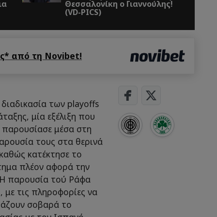
Θεσσαλονίκη ο Γιαννούλης!
(VD-PICS)
* από τη Novibet!
διαδικασία των playoffs
άταξης, μία εξέλιξη που
 παρουσίασε μέσα στη
παρουσία τους στα θερινά
 καθώς κατέκτησε το
τημα πλέον αφορά την
 Η παρουσία τού Ράφα
, με τις πληροφορίες να
τάζουν σοβαρά το
ασίας με τον Ισπανό