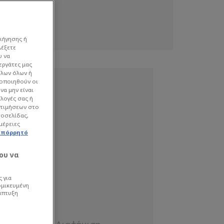
ιήγησης ή
λέξετε
υ να
εργάτες μας
όλων όλων ή
γοποιηθούν οι
να μην είναι
ιλογές σας ή
οτιμήσεων στο
τοσελίδας,
μέρειες
απόρρητό
ου να
 για
ομικευμένη
άπτυξη