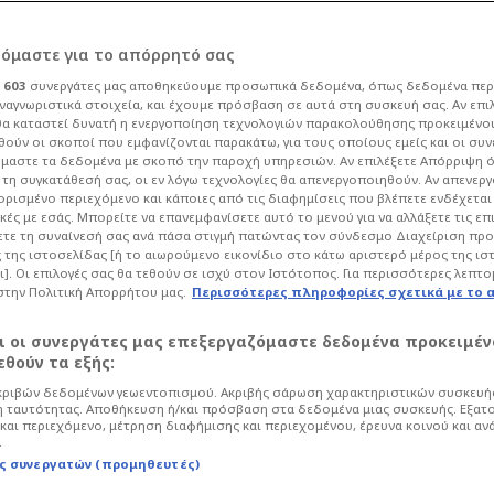
ρόμαστε για το απόρρητό σας
ι
603
συνεργάτες μας αποθηκεύουμε προσωπικά δεδομένα, όπως δεδομένα περ
ναγνωριστικά στοιχεία, και έχουμε πρόσβαση σε αυτά στη συσκευή σας. Αν επι
α καταστεί δυνατή η ενεργοποίηση τεχνολογιών παρακολούθησης προκειμένο
να MVP της φετινής
ούν οι σκοποί που εμφανίζονται παρακάτω, για τους οποίους εμείς και οι συν
μαστε τα δεδομένα με σκοπό την παροχή υπηρεσιών. Αν επιλέξετε Απόρριψη 
τη συγκατάθεσή σας, οι εν λόγω τεχνολογίες θα απενεργοποιηθούν. Αν απενερ
ΠΑΟ - Σούπερ Deal
 ορισμένο περιεχόμενο και κάποιες από τις διαφημίσεις που βλέπετε ενδέχεται 
κές με εσάς. Μπορείτε να επανεμφανίσετε αυτό το μενού για να αλλάξετε τις επ
τε τη συναίνεσή σας ανά πάσα στιγμή πατώντας τον σύνδεσμο Διαχείριση πρ
 της ιστοσελίδας [ή το αιωρούμενο εικονίδιο στο κάτω αριστερό μέρος της ισ
ι]. Οι επιλογές σας θα τεθούν σε ισχύ στον Ιστότοπος. Για περισσότερες λεπτο
στην Πολιτική Απορρήτου μας.
Περισσότερες πληροφορίες σχετικά με το 
οδόσφαιρο
Super League
αι οι συνεργάτες μας επεξεργαζόμαστε δεδομένα προκειμέν
εκ νέου ελληνικό κορμό, όπως φάνηκε
θούν τα εξής:
ίου και ετοιμάζεται να φέρει στο
ριβών δεδομένων γεωεντοπισμού. Ακριβής σάρωση χαρακτηριστικών συσκευής
ιστές.
 ταυτότητας. Αποθήκευση ή/και πρόσβαση στα δεδομένα μιας συσκευής. Εξατ
και περιεχόμενο, μέτρηση διαφήμισης και περιεχομένου, έρευνα κοινού και αν
.
ς συνεργατών (προμηθευτές)