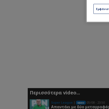
Εμφάνι
Περισσότερα video...
Super League
|
05/08 - 23:50
VIDEO
Απαντάει με δύο μεταγραφέ