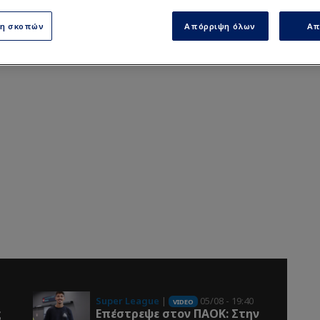
ση σκοπών
Απόρριψη όλων
Απ
Super League
|
05/08 - 19:40
VIDEO
ς
Επέστρεψε στον ΠΑOK: Στην