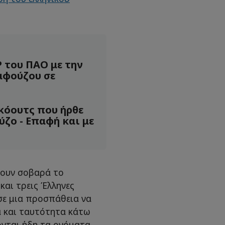
P του ΠΑΟ με την
αφούζου σε
ο κόουτς που ήρθε
ζο - Επαφή και με
ζουν σοβαρά το
και τρεις Έλληνες
 σε μια προσπάθεια να
 και ταυτότητα κάτω
ονται ήδη τα ονόματα