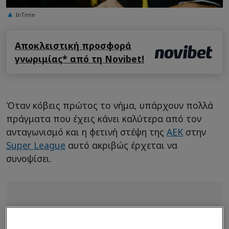
InTime
Αποκλειστική προσφορά
γνωριμίας* από τη Novibet!
Όταν κόβεις πρώτος το νήμα, υπάρχουν πολλά
πράγματα που έχεις κάνει καλύτερα από τον
ανταγωνισμό και η φετινή στέψη της
ΑΕΚ
στην
Super League
αυτό ακριβώς έρχεται να
συνοψίσει.