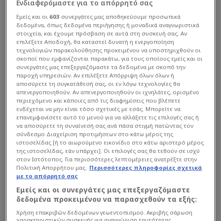
Ενδιαφερόμαστε για το απόρρητό σας
Εμείς και οι
603
συνεργάτες μας αποθηκεύουμε προσωπικά
δεδομένα, όπως δεδομένα περιήγησης ή μοναδικά αναγνωριστικά
στοιχεία, και έχουμε πρόσβαση σε αυτά στη συσκευή σας. Αν
επιλέξετε Αποδοχή, θα καταστεί δυνατή η ενεργοποίηση
τεχνολογιών παρακολούθησης προκειμένου να υποστηριχθούν οι
σκοποί που εμφανίζονται παρακάτω, για τους οποίους εμείς και οι
συνεργάτες μας επεξεργαζόμαστε τα δεδομένα με σκοπό την
παροχή υπηρεσιών. Αν επιλέξετε Απόρριψη όλων όλων ή
αποσύρετε τη συγκατάθεσή σας, οι εν λόγω τεχνολογίες θα
απενεργοποιηθούν. Αν απενεργοποιηθούν οι ιχνηλάτες, ορισμένο
περιεχόμενο και κάποιες από τις διαφημίσεις που βλέπετε
ενδέχεται να μην είναι τόσο σχετικές με εσάς. Μπορείτε να
επανεμφανίσετε αυτό το μενού για να αλλάξετε τις επιλογές σας ή
να αποσύρετε τη συναίνεσή σας ανά πάσα στιγμή πατώντας τον
σύνδεσμο Διαχείριση προτιμήσεων στο κάτω μέρος της
ιστοσελίδας [ή το αιωρούμενο εικονίδιο στο κάτω αριστερό μέρος
της ιστοσελίδας, εάν υπάρχει]. Οι επιλογές σας θα τεθούν σε ισχύ
στον Ιστότοπος. Για περισσότερες λεπτομέρειες ανατρέξτε στην
Πολιτική Απορρήτου μας.
Περισσότερες πληροφορίες σχετικά
με το απόρρητό σας
Εμείς και οι συνεργάτες μας επεξεργαζόμαστε
δεδομένα προκειμένου να παρασχεθούν τα εξής:
Χρήση επακριβών δεδομένων γεωεντοπισμού. Ακριβής σάρωση
χαρακτηριστικών συσκευής για αναγνώριση ταυτότητας.