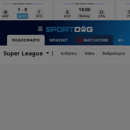
UEFA EUROPA LEAGUE
UEFA EUROPA LEAGUE
18:00
19:00
Κ
Ο
Γ
Ρ
Μ
06 Αυγ
06 Αυγ
ΚΟΥ
ΟΥΝ
ΓΙΑ
ΡΈΙ
ΜΑ
ΠΟΔΟΣΦΑΙΡΟ
ΜΠΑΣΚΕΤ
MATCHZONE
ΒΙΝΤ
Super League
Ειδήσεις
Video
Βαθμολογία