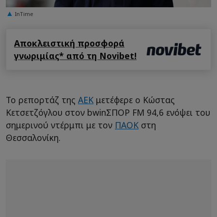
InTime
Αποκλειστική προσφορά
γνωριμίας* από τη Novibet!
Το ρεπορτάζ της
ΑΕΚ
μετέφερε ο Κώστας
Κετσετζόγλου στον bwinΣΠΟΡ FM 94,6 ενόψει του
σημερινού ντέρμπι με τον
ΠΑΟΚ
στη
Θεσσαλονίκη.