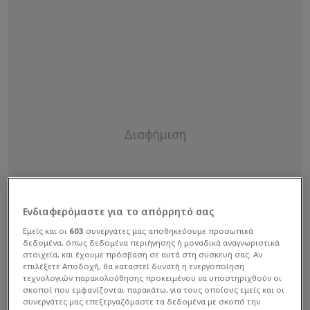
Ενδιαφερόμαστε για το απόρρητό σας
Εμείς και οι
603
συνεργάτες μας αποθηκεύουμε προσωπικά
δεδομένα, όπως δεδομένα περιήγησης ή μοναδικά αναγνωριστικά
στοιχεία, και έχουμε πρόσβαση σε αυτά στη συσκευή σας. Αν
επιλέξετε Αποδοχή, θα καταστεί δυνατή η ενεργοποίηση
τεχνολογιών παρακολούθησης προκειμένου να υποστηριχθούν οι
σκοποί που εμφανίζονται παρακάτω, για τους οποίους εμείς και οι
συνεργάτες μας επεξεργαζόμαστε τα δεδομένα με σκοπό την