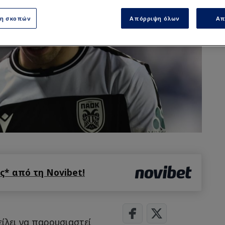
ση σκοπών
Απόρριψη όλων
Απ
* από τη Novibet!
ίλει να παρουσιαστεί