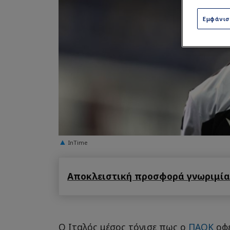
Εμφάνι
InTime
Αποκλειστική προσφορά γνωριμίας
Ο Ιταλός μέσος τόνισε πως ο
ΠΑΟΚ
οφε