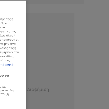
ιήγησης ή
λέξετε
υ να
εργάτες μας
όλων όλων ή
γοποιηθούν οι
να μην είναι
ιλογές σας ή
οτιμήσεων στο
τοσελίδας,
μέρειες
απόρρητό
ου να
 για
ομικευμένη
άπτυξη