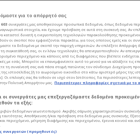
επεράσουμε την
ρόμαστε για το απόρρητό σας
ι
603
συνεργάτες μας αποθηκεύουμε προσωπικά δεδομένα, όπως δεδομένα περ
ναγνωριστικά στοιχεία, και έχουμε πρόσβαση σε αυτά στη συσκευή σας. Αν επι
α καταστεί δυνατή η ενεργοποίηση τεχνολογιών παρακολούθησης προκειμένο
ούν οι σκοποί που εμφανίζονται παρακάτω, για τους οποίους εμείς και οι συν
μαστε τα δεδομένα με σκοπό την παροχή υπηρεσιών. Αν επιλέξετε Απόρριψη 
Ποδόσφαιρο
Super League
τη συγκατάθεσή σας, οι εν λόγω τεχνολογίες θα απενεργοποιηθούν. Αν απενερ
 ορισμένο περιεχόμενο και κάποιες από τις διαφημίσεις που βλέπετε ενδέχεται 
όψει του ντέρμπι ανάμεσα στον ΠΑΟΚ
κές με εσάς. Μπορείτε να επανεμφανίσετε αυτό το μενού για να αλλάξετε τις επ
τε τη συναίνεσή σας ανά πάσα στιγμή πατώντας τον σύνδεσμο Διαχείριση πρ
ρόμενος στη σημασία και στον στόχο
 της ιστοσελίδας [ή το αιωρούμενο εικονίδιο στο κάτω αριστερό μέρος της ισ
έφαλο του Βορρά».
ι]. Οι επιλογές σας θα τεθούν σε ισχύ στον Ιστότοπος. Για περισσότερες λεπτο
στην Πολιτική Απορρήτου μας.
Περισσότερες πληροφορίες σχετικά με το 
αι οι συνεργάτες μας επεξεργαζόμαστε δεδομένα προκειμέν
θούν τα εξής:
ριβών δεδομένων γεωεντοπισμού. Ακριβής σάρωση χαρακτηριστικών συσκευής
 ταυτότητας. Αποθήκευση ή/και πρόσβαση στα δεδομένα μιας συσκευής. Εξατ
και περιεχόμενο, μέτρηση διαφήμισης και περιεχομένου, έρευνα κοινού και αν
.
ς συνεργατών (προμηθευτές)