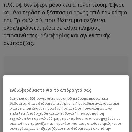
πλέι οφ δεν έφερε μόνο νέα απογοήτευση. Έφερε
και ένα τεράστιο ξέσπασμα οργής από τον κόσμο
του Τριφυλλιού, που βλέπει μια σεζόν να
ολοκληρώνεται μέσα σε κλίμα πλήρους
αποσύνθεσης, αδιαφορίας και αγωνιστικής
ανυπαρξίας.
Ενδιαφερόμαστε για το απόρρητό σας
Εμείς και οι
603
συνεργάτες μας αποθηκεύουμε προσωπικά
δεδομένα, όπως δεδομένα περιήγησης ή μοναδικά αναγνωριστικά
στοιχεία, και έχουμε πρόσβαση σε αυτά στη συσκευή σας. Αν
επιλέξετε Αποδοχή, θα καταστεί δυνατή η ενεργοποίηση
τεχνολογιών παρακολούθησης προκειμένου να υποστηριχθούν οι
σκοποί που εμφανίζονται παρακάτω, για τους οποίους εμείς και οι
συνεργάτες μας επεξεργαζόμαστε τα δεδομένα με σκοπό την