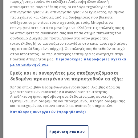
παροχή υπηρεσιών. Αν επιλέξετε Απόρριψη όλων όλων ή
αποσύρετε τη συγκατάθεσή σας, οι εν λόγω τεχνολογίες θα
απενεργοποιηθούν. Αν απενεργοποιηθούν οι ιχνηλάτες, ορισμένο
περιεχόμενο και κάποιες από τις διαφημίσεις που βλέπετε
ενδέχεται να μην είναι τόσο σχετικές με εσάς. Μπορείτε να
επανεμφανίσετε αυτό το μενού για να αλλάξετε τις επιλογές σας ή
να αποσύρετε τη συναίνεσή σας ανά πάσα στιγμή πατώντας τον
σύνδεσμο Διαχείριση προτιμήσεων στο κάτω μέρος της
ιστοσελίδας [ή το αιωρούμενο εικονίδιο στο κάτω αριστερό μέρος
της ιστοσελίδας, εάν υπάρχει]. Οι επιλογές σας θα τεθούν σε ισχύ
στον Ιστότοπος. Για περισσότερες λεπτομέρειες ανατρέξτε στην
Πολιτική Απορρήτου μας.
Περισσότερες πληροφορίες σχετικά
με το απόρρητό σας
Εμείς και οι συνεργάτες μας επεξεργαζόμαστε
δεδομένα προκειμένου να παρασχεθούν τα εξής:
Χρήση επακριβών δεδομένων γεωεντοπισμού. Ακριβής σάρωση
χαρακτηριστικών συσκευής για αναγνώριση ταυτότητας.
Αποθήκευση ή/και πρόσβαση στα δεδομένα μιας συσκευής.
Εξατομικευμένη διαφήμιση και περιεχόμενο, μέτρηση διαφήμισης
και περιεχομένου, έρευνα κοινού και ανάπτυξη υπηρεσιών.
Κατάλογος συνεργατών (προμηθευτές)
Οι φίλοι του Παναθηναϊκού στα σχόλια τους στα
Μέσα Κοινωνικής Δικτύωσης της "πράσινης" ΠΑΕ.
Εμφάνιση σκοπών
δεν στέκονται μόνο στο αποτέλεσμα. Αυτό που