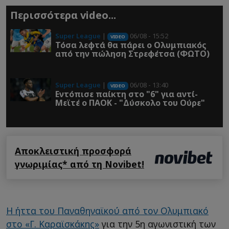
Περισσότερα video...
Super League
|
06/08 - 15:52
VIDEO
Τόσα λεφτά θα πάρει ο Ολυμπιακός
από την πώληση Στρεφέτσα (ΦΩΤΟ)
Super League
|
06/08 - 13:40
VIDEO
Εντόπισε παίκτη στο "6" για αντί-
Μεϊτέ ο ΠΑΟΚ - "Δύσκολο του Ούρε"
Αποκλειστική προσφορά
γνωριμίας* από τη Novibet!
Η ήττα του Παναθηναϊκού από τον Ολυμπιακό
στο «Γ. Καραϊσκάκης»
για την 5η αγωνιστική των