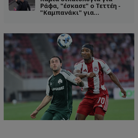
Ράφα, "έσκασε" ο Τεττέη -
"Καμπανάκι" για
μεταγραφή!