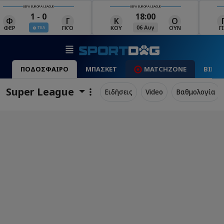
UEFA EUROPA LEAGUE
UEFA EUROPA LEAGUE
18:00
19:00
Κ
Ο
Γ
Ρ
Μ
06 Αυγ
06 Αυγ
ΚΟΥ
ΟΥΝ
ΓΙΑ
ΡΈΙ
ΜΑ
ΠΟΔΟΣΦΑΙΡΟ
ΜΠΑΣΚΕΤ
MATCHZONE
ΒΙΝΤ
Super League
Ειδήσεις
Video
Βαθμολογία