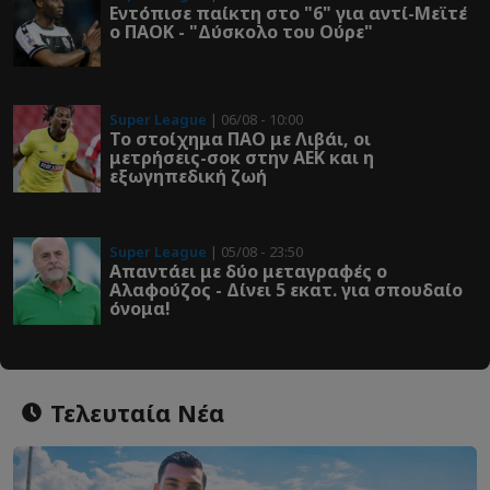
Εντόπισε παίκτη στο "6" για αντί-Μεϊτέ
ο ΠΑΟΚ - "Δύσκολο του Ούρε"
Super League
| 06/08 - 10:00
Το στοίχημα ΠΑΟ με Λιβάι, οι
μετρήσεις-σοκ στην ΑΕΚ και η
εξωγηπεδική ζωή
Super League
| 05/08 - 23:50
Απαντάει με δύο μεταγραφές ο
Αλαφούζος - Δίνει 5 εκατ. για σπουδαίο
όνομα!
Τελευταία Νέα