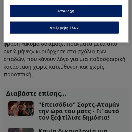
τους εξοργίζει περισσότερο είναι η εικόνα της
Αποδοχή
ομάδας.
Μια ομάδα χωρίς ένταση, χωρίς ιδέες,
χωρίς προσωπικότητα και – κυρίως – χωρίς
σημάδια προόδου, παρά το γεγονός ότι ο Ράφα
Απόρριψη όλων
Μπενίτεθ βρίσκεται στον πάγκο εδώ και μήνες.
Η
φράση «ακόμα δοκιμάζει πράγματα μετά από
οκτώ μήνες» κυριάρχησε στα σχόλια των
οπαδών, που κάνουν λόγο για μια ποδοσφαιρική
κατάσταση χωρίς κατεύθυνση και χωρίς
προοπτική.
Διαβάστε επίσης...
"Επεισόδιο" Σορτς-Αταμάν
την ώρα του ματς - Γι’ αυτό
τον ξεφτίλισε δημόσια!
Καμία δικαιολογία για