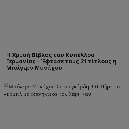
Η Χρυσή Βίβλος του Κυπέλλου
Γερμανίας - Έφτασε τους 21 τίτλους η
Μπάγερν Μονάχου