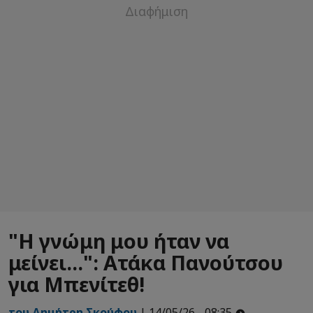
"Η γνώμη μου ήταν να
μείνει...": Ατάκα Πανούτσου
για Μπενίτεθ!
του Δημήτρη Σκούφου
| 14/05/26 - 08:35