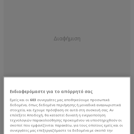
Ενδιαφερόμαστε για το απόρρητό σας
Εμείς και οι
603
συνεργάτες μας αποθηκεύουμε προσωπικά
δεδομένα, όπως δεδομένα περιήγησης ή μοναδικά αναγνωριστικά
στοιχεία, και έχουμε πρόσβαση σε αυτά στη συσκευή σας. Αν
επιλέξετε Αποδοχή, θα καταστεί δυνατή η ενεργοποίηση
τεχνολογιών παρακολούθησης προκειμένου να υποστηριχθούν οι
σκοποί που εμφανίζονται παρακάτω, για τους οποίους εμείς και οι
συνεργάτες μας επεξεργαζόμαστε τα δεδομένα με σκοπό την