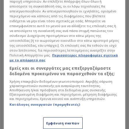
παροχή υπηρεσιών. Αν επιλέξετε Απόρριψη όλων όλων ή
Οι «ερυθρόλευκοι» ήταν ανώτεροι στο «Γ.
αποσύρετε τη συγκατάθεσή σας, οι εν λόγω τεχνολογίες θα
Καραϊσκάκης», απέναντι σε έναν «αναιμικό»
απενεργοποιηθούν. Αν απενεργοποιηθούν οι ιχνηλάτες, ορισμένο
περιεχόμενο και κάποιες από τις διαφημίσεις που βλέπετε
Παναθηναϊκό και πλέον μετά την ισοπαλία του
ενδέχεται να μην είναι τόσο σχετικές με εσάς. Μπορείτε να
ΠΑΟΚ
με την
ΑΕΚ
στην Τούμπα, πήραν
επανεμφανίσετε αυτό το μενού για να αλλάξετε τις επιλογές σας ή
να αποσύρετε τη συναίνεσή σας ανά πάσα στιγμή πατώντας τον
προβάδισμα στη μάχη της 2ης θέσης που οδηγεί
σύνδεσμο Διαχείριση προτιμήσεων στο κάτω μέρος της
στα προκριματικά του επόμενου
Champions
ιστοσελίδας [ή το αιωρούμενο εικονίδιο στο κάτω αριστερό μέρος
της ιστοσελίδας, εάν υπάρχει]. Οι επιλογές σας θα τεθούν σε ισχύ
League
.
στον Ιστότοπος. Για περισσότερες λεπτομέρειες ανατρέξτε στην
Πολιτική Απορρήτου μας.
Περισσότερες πληροφορίες σχετικά
με το απόρρητό σας
Διαβάστε επίσης...
Εμείς και οι συνεργάτες μας επεξεργαζόμαστε
δεδομένα προκειμένου να παρασχεθούν τα εξής:
Στα "μανταλάκια" ο
Χρήση επακριβών δεδομένων γεωεντοπισμού. Ακριβής σάρωση
Μπενίτεθ από Κατσαρό:
χαρακτηριστικών συσκευής για αναγνώριση ταυτότητας.
"Δεν γουστάρει Παντελίδη"
Αποθήκευση ή/και πρόσβαση στα δεδομένα μιας συσκευής.
Εξατομικευμένη διαφήμιση και περιεχόμενο, μέτρηση διαφήμισης
(Vid)
και περιεχομένου, έρευνα κοινού και ανάπτυξη υπηρεσιών.
Εξηγήσεις Μπενίτεθ για την
Κατάλογος συνεργατών (προμηθευτές)
αλλαγή συστήματος του
ΠΑΟ και τη... διατησία!
Εμφάνιση σκοπών