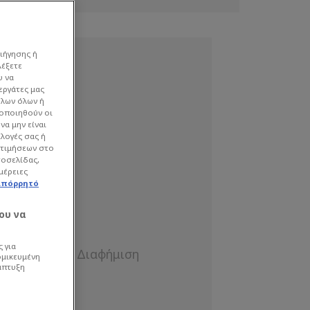
ιήγησης ή
λέξετε
υ να
εργάτες μας
όλων όλων ή
γοποιηθούν οι
να μην είναι
ιλογές σας ή
οτιμήσεων στο
τοσελίδας,
μέρειες
απόρρητό
ου να
 για
ομικευμένη
άπτυξη