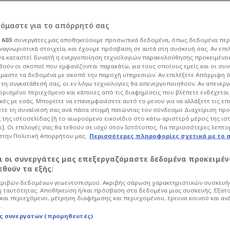
άρουν οι
ρόμαστε για το απόρρητό σας
ι
603
συνεργάτες μας αποθηκεύουμε προσωπικά δεδομένα, όπως δεδομένα περ
Σχόλιο από
ναγνωριστικά στοιχεία, και έχουμε πρόσβαση σε αυτά στη συσκευή σας. Αν επι
α καταστεί δυνατή η ενεργοποίηση τεχνολογιών παρακολούθησης προκειμένο
ούν οι σκοποί που εμφανίζονται παρακάτω, για τους οποίους εμείς και οι συν
υστοκία!
μαστε τα δεδομένα με σκοπό την παροχή υπηρεσιών. Αν επιλέξετε Απόρριψη 
τη συγκατάθεσή σας, οι εν λόγω τεχνολογίες θα απενεργοποιηθούν. Αν απενερ
 ορισμένο περιεχόμενο και κάποιες από τις διαφημίσεις που βλέπετε ενδέχεται 
κές με εσάς. Μπορείτε να επανεμφανίσετε αυτό το μενού για να αλλάξετε τις επ
45
Ποδόσφαιρο
Super League
τε τη συναίνεσή σας ανά πάσα στιγμή πατώντας τον σύνδεσμο Διαχείριση πρ
 της ιστοσελίδας [ή το αιωρούμενο εικονίδιο στο κάτω αριστερό μέρος της ισ
ατς έκαναν αρκετές φάσεις, αλλά τελικά
ι]. Οι επιλογές σας θα τεθούν σε ισχύ στον Ιστότοπος. Για περισσότερες λεπτο
στου Παναθηναϊκού.
στην Πολιτική Απορρήτου μας.
Περισσότερες πληροφορίες σχετικά με το 
αι οι συνεργάτες μας επεξεργαζόμαστε δεδομένα προκειμέν
θούν τα εξής:
ριβών δεδομένων γεωεντοπισμού. Ακριβής σάρωση χαρακτηριστικών συσκευής
 ταυτότητας. Αποθήκευση ή/και πρόσβαση στα δεδομένα μιας συσκευής. Εξατ
και περιεχόμενο, μέτρηση διαφήμισης και περιεχομένου, έρευνα κοινού και αν
.
ς συνεργατών (προμηθευτές)