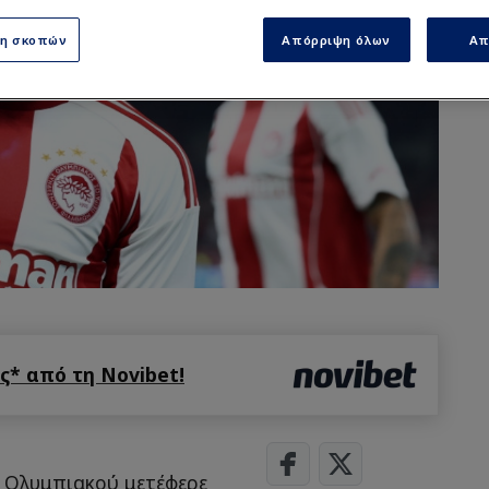
ση σκοπών
Απόρριψη όλων
Απ
* από τη Novibet!
υ Ολυμπιακού μετέφερε