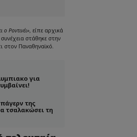
ι ο Ροντινέι»
, είπε αρχικά
 συνέχεια στάθηκε στην
ι στον Παναθηναϊκό.
λυμπιακο για
συμβαίνει!
πάγερν της
να τσαλακώσει τη