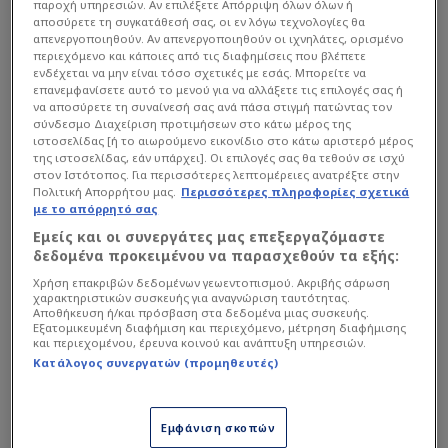
παροχή υπηρεσιών. Αν επιλέξετε Απόρριψη όλων όλων ή
αποσύρετε τη συγκατάθεσή σας, οι εν λόγω τεχνολογίες θα
απενεργοποιηθούν. Αν απενεργοποιηθούν οι ιχνηλάτες, ορισμένο
περιεχόμενο και κάποιες από τις διαφημίσεις που βλέπετε
ενδέχεται να μην είναι τόσο σχετικές με εσάς. Μπορείτε να
επανεμφανίσετε αυτό το μενού για να αλλάξετε τις επιλογές σας ή
να αποσύρετε τη συναίνεσή σας ανά πάσα στιγμή πατώντας τον
σύνδεσμο Διαχείριση προτιμήσεων στο κάτω μέρος της
ιστοσελίδας [ή το αιωρούμενο εικονίδιο στο κάτω αριστερό μέρος
της ιστοσελίδας, εάν υπάρχει]. Οι επιλογές σας θα τεθούν σε ισχύ
στον Ιστότοπος. Για περισσότερες λεπτομέρειες ανατρέξτε στην
Πολιτική Απορρήτου μας.
Περισσότερες πληροφορίες σχετικά
με το απόρρητό σας
Εμείς και οι συνεργάτες μας επεξεργαζόμαστε
δεδομένα προκειμένου να παρασχεθούν τα εξής:
Χρήση επακριβών δεδομένων γεωεντοπισμού. Ακριβής σάρωση
χαρακτηριστικών συσκευής για αναγνώριση ταυτότητας.
Αποθήκευση ή/και πρόσβαση στα δεδομένα μιας συσκευής.
Εξατομικευμένη διαφήμιση και περιεχόμενο, μέτρηση διαφήμισης
και περιεχομένου, έρευνα κοινού και ανάπτυξη υπηρεσιών.
«Έχει ακόμα τύχη για τη 2η θέση, είναι ένας τελευταίος
Κατάλογος συνεργατών (προμηθευτές)
στόχος που απέμεινε για τον ΠΑΟΚ. Παίζει ακόμα με
Μιχαηλίδη και Μεϊτέ με προβλήματα, με Μπάμπα και
Εμφάνιση σκοπών
Μεϊτέ να λυγίζουν, με Οζντόεφ να έχει προσαγωγό,