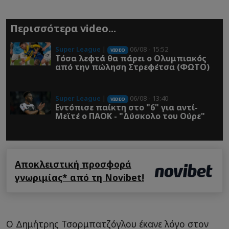
Περισσότερα video...
Super League
|
06/08 - 15:52
VIDEO
Τόσα λεφτά θα πάρει ο Ολυμπιακός
από την πώληση Στρεφέτσα (ΦΩΤΟ)
Super League
|
06/08 - 13:40
VIDEO
Εντόπισε παίκτη στο "6" για αντί-
Μεϊτέ ο ΠΑΟΚ - "Δύσκολο του Ούρε"
Αποκλειστική προσφορά
γνωριμίας* από τη Novibet!
Ο Δημήτρης Τσορμπατζόγλου έκανε λόγο στον