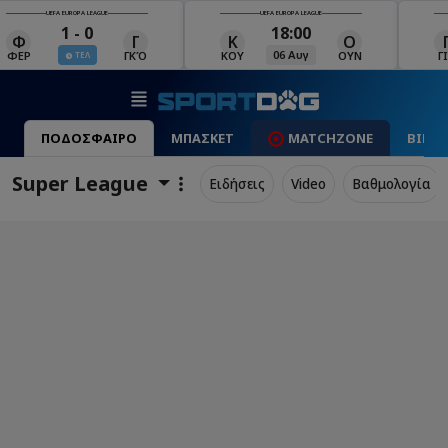
UEFA EUROPA LEAGUE
UEFA EUROPA LEAGUE
18:00
19:00
Κ
Ο
Γ
Ρ
Μ
06 Αυγ
06 Αυγ
ΚΟΥ
ΟΥΝ
ΓΙΑ
ΡΈΙ
ΜΑ
ΠΟΔΟΣΦΑΙΡΟ
ΜΠΑΣΚΕΤ
MATCHZONE
ΒΙΝΤ
Super League
Ειδήσεις
Video
Βαθμολογία