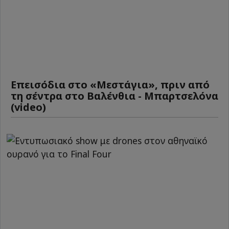
Επεισόδια στο «Μεστάγια», πριν από
τη σέντρα στο Βαλένθια - Μπαρτσελόνα
(video)