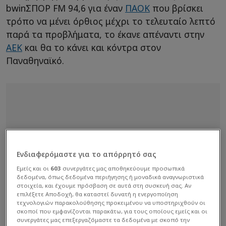
bwinΣΠΟΡ FM 94,6 για έναν
ΠΑΟΚ
που βρίσκει
τρόπο να μένει όρθιος μέχρι το τελευταίο λεπτό
παρά τα προβλήματα, το έκανε απέναντι στην
ΑΕΚ
και θα το κάνει και κόντρα στον
Παναθηναϊκό.
Ενδιαφερόμαστε για το απόρρητό σας
Εμείς και οι
603
συνεργάτες μας αποθηκεύουμε προσωπικά
δεδομένα, όπως δεδομένα περιήγησης ή μοναδικά αναγνωριστικά
στοιχεία, και έχουμε πρόσβαση σε αυτά στη συσκευή σας. Αν
επιλέξετε Αποδοχή, θα καταστεί δυνατή η ενεργοποίηση
τεχνολογιών παρακολούθησης προκειμένου να υποστηριχθούν οι
σκοποί που εμφανίζονται παρακάτω, για τους οποίους εμείς και οι
συνεργάτες μας επεξεργαζόμαστε τα δεδομένα με σκοπό την