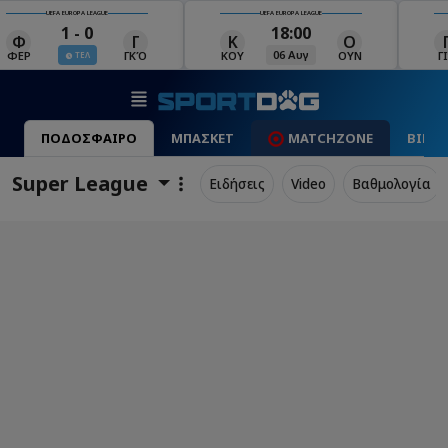
UEFA EUROPA LEAGUE
UEFA EUROPA LEAGUE
18:00
19:00
Κ
Ο
Γ
Ρ
Μ
06 Αυγ
06 Αυγ
ΚΟΥ
ΟΥΝ
ΓΙΑ
ΡΈΙ
ΜΑ
ΠΟΔΟΣΦΑΙΡΟ
ΜΠΑΣΚΕΤ
MATCHZONE
ΒΙΝΤ
Super League
Ειδήσεις
Video
Βαθμολογία