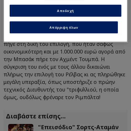
Δεύτερον, ο Ρέλβας αποτελούσε την Νο1 επιλογή
Αποδοχή
του
Ρούι Βιτόρια
στον Παναθηναϊκό για τη θέση
του αριστεροπόδαρου στόπερ. Ο Γιάννης
Απόρριψη όλων
Παπαδημητρίου όμως, έκρινε πολλά
τα +3.000.000 ευρώ που ζητούσε η Γκιμαράες και
πήγε στη δική του επιλογή, που ήταν σαφώς
οικονομικότερη και με 1.000.000 ευρώ αγορά από
την Μπασάκ πήρε τον Αχμέντ Τουμπά. Η
σύγκριση του ενός με τους άλλου δικαιώνει
πλήρως την επιλογή του Ρέλβας κι ας πληρώθηκε
μεγάλη υπεραξία, όπως υποστήριζε ο πρώην
τεχνικός Διευθυντής του "τριφυλλιού, η οποία
όμως, ουδόλως φρέναρε τον Ριμπάλτα!
Διαβάστε επίσης...
"Επεισόδιο" Σορτς-Αταμάν