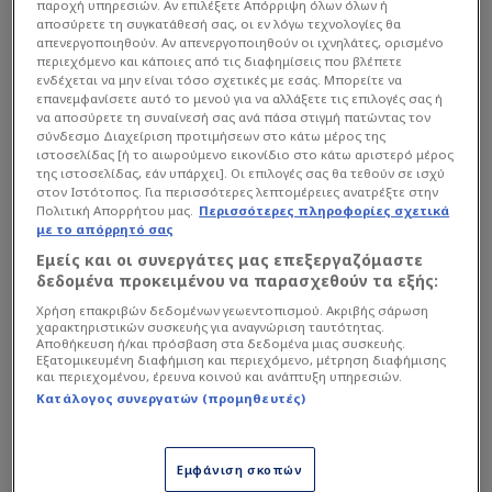
παροχή υπηρεσιών. Αν επιλέξετε Απόρριψη όλων όλων ή
αποσύρετε τη συγκατάθεσή σας, οι εν λόγω τεχνολογίες θα
απενεργοποιηθούν. Αν απενεργοποιηθούν οι ιχνηλάτες, ορισμένο
περιεχόμενο και κάποιες από τις διαφημίσεις που βλέπετε
ενδέχεται να μην είναι τόσο σχετικές με εσάς. Μπορείτε να
επανεμφανίσετε αυτό το μενού για να αλλάξετε τις επιλογές σας ή
να αποσύρετε τη συναίνεσή σας ανά πάσα στιγμή πατώντας τον
σύνδεσμο Διαχείριση προτιμήσεων στο κάτω μέρος της
ιστοσελίδας [ή το αιωρούμενο εικονίδιο στο κάτω αριστερό μέρος
της ιστοσελίδας, εάν υπάρχει]. Οι επιλογές σας θα τεθούν σε ισχύ
στον Ιστότοπος. Για περισσότερες λεπτομέρειες ανατρέξτε στην
Πολιτική Απορρήτου μας.
Περισσότερες πληροφορίες σχετικά
με το απόρρητό σας
Εμείς και οι συνεργάτες μας επεξεργαζόμαστε
δεδομένα προκειμένου να παρασχεθούν τα εξής:
Χρήση επακριβών δεδομένων γεωεντοπισμού. Ακριβής σάρωση
χαρακτηριστικών συσκευής για αναγνώριση ταυτότητας.
Αποθήκευση ή/και πρόσβαση στα δεδομένα μιας συσκευής.
Εξατομικευμένη διαφήμιση και περιεχόμενο, μέτρηση διαφήμισης
και περιεχομένου, έρευνα κοινού και ανάπτυξη υπηρεσιών.
Κατάλογος συνεργατών (προμηθευτές)
Εμφάνιση σκοπών