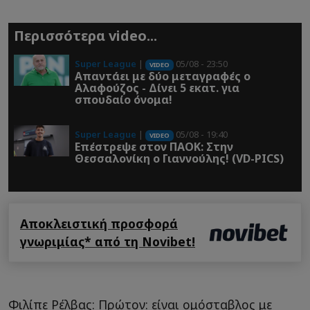
Περισσότερα video...
Super League
|
05/08 - 23:50
VIDEO
Απαντάει με δύο μεταγραφές ο
Αλαφούζος - Δίνει 5 εκατ. για
σπουδαίο όνομα!
Super League
|
05/08 - 19:40
VIDEO
Επέστρεψε στον ΠΑOK: Στην
Θεσσαλονίκη ο Γιαννούλης! (VD-PICS)
Αποκλειστική προσφορά
γνωριμίας* από τη Novibet!
Φιλίπε Ρέλβας: Πρώτον: είναι ομόσταβλος με