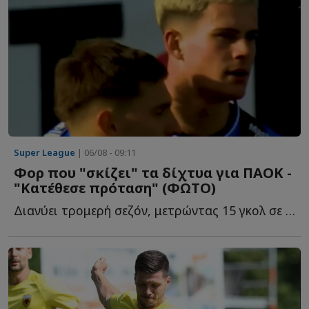
Super League
| 06/08 - 09:11
Φορ που "σκίζει" τα δίχτυα για ΠΑΟΚ -
"Κατέθεσε πρόταση" (ΦΩΤΟ)
Διανύει τρομερή σεζόν, μετρώντας 15 γκολ σε ισάριθμα π...