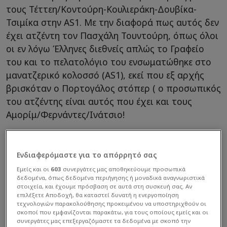
τους Τέττεη/Κοντούρη-Κουλιεράκη-Δουβίκα-
Τσιμίκα στην AS1. Με την διαφορά πως αυτός δεν
έχει ατζέντη τον Πασχάλη Τουντούρη, όπως όλοι
οι εν λόγω Έλληνες διεθνείς απλώς το Γραφείο
του και το πελατολόγιο του ενσωματώθηκε στο
μανατζερικό κολοσσό (ΑS1), εκεί που εξ αρχής
βρισκόταν ο Πορτογάλος στόπερ ( ο προσωπικός
του ατζέντης είναι αυτός που έχει και τους
Αμορίμ/Φερνάντες/Ινάτσιο!
Ενδιαφερόμαστε για το απόρρητό σας
Εμείς και οι
603
συνεργάτες μας αποθηκεύουμε προσωπικά
δεδομένα, όπως δεδομένα περιήγησης ή μοναδικά αναγνωριστικά
στοιχεία, και έχουμε πρόσβαση σε αυτά στη συσκευή σας. Αν
επιλέξετε Αποδοχή, θα καταστεί δυνατή η ενεργοποίηση
τεχνολογιών παρακολούθησης προκειμένου να υποστηριχθούν οι
σκοποί που εμφανίζονται παρακάτω, για τους οποίους εμείς και οι
συνεργάτες μας επεξεργαζόμαστε τα δεδομένα με σκοπό την