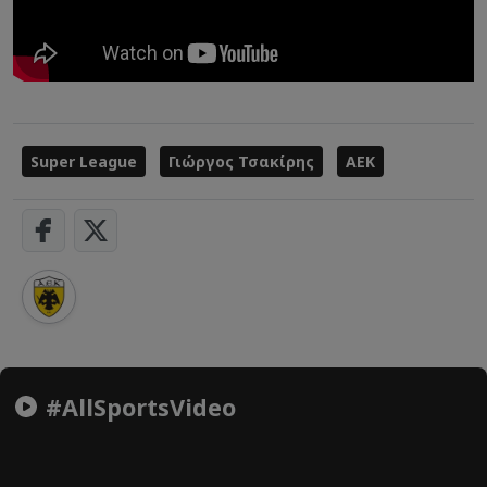
Super League
Γιώργος Τσακίρης
ΑΕΚ
#AllSportsVideo