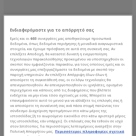
Ενδιαφερόμαστε για το απόρρητό σας
Εμείς και οι
603
συνεργάτες μας αποθηκεύουμε προσωπικά
δεδομένα, όπως δεδομένα περιήγησης ή μοναδικά αναγνωριστικά
στοιχεία, και έχουμε πρόσβαση σε αυτά στη συσκευή σας. Αν
επιλέξετε Αποδοχή, θα καταστεί δυνατή η ενεργοποίηση
τεχνολογιών παρακολούθησης προκειμένου να υποστηριχθούν οι
σκοποί που εμφανίζονται παρακάτω, για τους οποίους εμείς και οι
συνεργάτες μας επεξεργαζόμαστε τα δεδομένα με σκοπό την
παροχή υπηρεσιών. Αν επιλέξετε Απόρριψη όλων όλων ή
αποσύρετε τη συγκατάθεσή σας, οι εν λόγω τεχνολογίες θα
απενεργοποιηθούν. Αν απενεργοποιηθούν οι ιχνηλάτες, ορισμένο
περιεχόμενο και κάποιες από τις διαφημίσεις που βλέπετε
ενδέχεται να μην είναι τόσο σχετικές με εσάς. Μπορείτε να
επανεμφανίσετε αυτό το μενού για να αλλάξετε τις επιλογές σας ή
να αποσύρετε τη συναίνεσή σας ανά πάσα στιγμή πατώντας τον
σύνδεσμο Διαχείριση προτιμήσεων στο κάτω μέρος της
ιστοσελίδας [ή το αιωρούμενο εικονίδιο στο κάτω αριστερό μέρος
της ιστοσελίδας, εάν υπάρχει]. Οι επιλογές σας θα τεθούν σε ισχύ
στον Ιστότοπος. Για περισσότερες λεπτομέρειες ανατρέξτε στην
Πολιτική Απορρήτου μας.
Περισσότερες πληροφορίες σχετικά