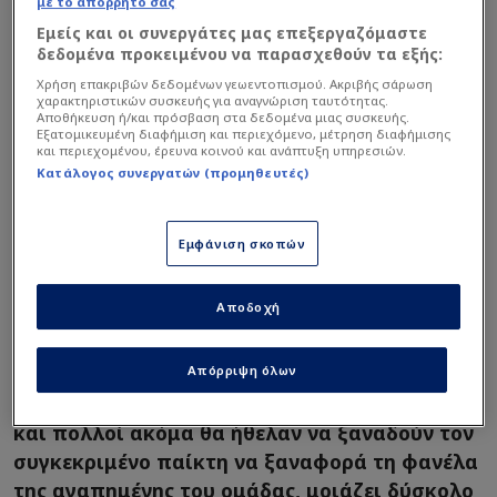
με το απόρρητό σας
Εμείς και οι συνεργάτες μας επεξεργαζόμαστε
δεδομένα προκειμένου να παρασχεθούν τα εξής:
Μόνο με πώληση Πενράις ο
Χρήση επακριβών δεδομένων γεωεντοπισμού. Ακριβής σάρωση
Μιτάι
χαρακτηριστικών συσκευής για αναγνώριση ταυτότητας.
Αποθήκευση ή/και πρόσβαση στα δεδομένα μιας συσκευής.
Εξατομικευμένη διαφήμιση και περιεχόμενο, μέτρηση διαφήμισης
και περιεχομένου, έρευνα κοινού και ανάπτυξη υπηρεσιών.
Παράλληλα τόνισε ότι δεν αποκλείεται να γραφτεί
Κατάλογος συνεργατών (προμηθευτές)
ιστορία το Σάββατο με… sold out σε
προπόνηση και χαρακτήρισε πατρική φιγούρα
Εμφάνιση σκοπών
τον Μάριο Ηλιόπουλο απάντησε και για το
σενάριο περί Μάριου Μιτάι.
Αποδοχή
Ο Γιώργος Τσακίρης εξήγησε ότι η ΑΕΚ θα
Απόρριψη όλων
ασχοληθεί με αριστερό μπακ μονάχα αν
πωληθεί ο Πενράις και ότι παρόλο που ο ίδιος
και πολλοί ακόμα θα ήθελαν να ξαναδούν τον
συγκεκριμένο παίκτη να ξαναφορά τη φανέλα
της αγαπημένης του ομάδας, μοιάζει δύσκολο