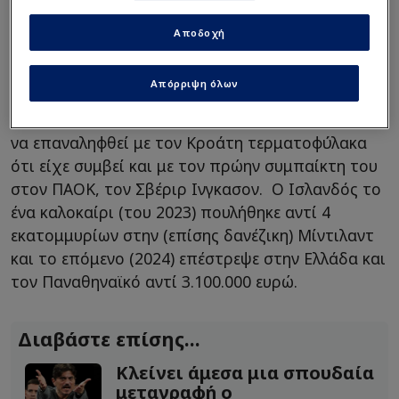
Ο Κοτάρσκι με 67 γκολ παθητικό σε συνολικά 49
Αποδοχή
συμμετοχές του στη κορυφαία ομάδα της Δανίας,
αμφισβητήθηκε πολύ στη διάρκεια μιας σεζόν
Απόρριψη όλων
που όντως ... δοκιμάστηκε (έκανε χοντρές γκάφες,
του την "έπεσαν' οι οπαδοί της). Και τώρα πάει
να επαναληφθεί με τον Κροάτη τερματοφύλακα
ότι είχε συμβεί και με τον πρώην συμπαίκτη του
στον ΠΑΟΚ, τον Σβέριρ Ινγκασον. Ο Ισλανδός το
ένα καλοκαίρι (του 2023) πουλήθηκε αντί 4
εκατομμυρίων στην (επίσης δανέζικη) Μίντιλαντ
και το επόμενο (2024) επέστρεψε στην Ελλάδα και
τον Παναθηναϊκό αντί 3.100.000 ευρώ.
Διαβάστε επίσης...
Κλείνει άμεσα μια σπουδαία
μεταγραφή ο