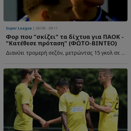
Super League
| 06/08 - 09:11
Φορ που "σκίζει" τα δίχτυα για ΠΑΟΚ -
"Κατέθεσε πρόταση" (ΦΩΤΟ-ΒΙΝΤΕΟ)
Διανύει τρομερή σεζόν, μετρώντας 15 γκολ σε ισάριθμα π...