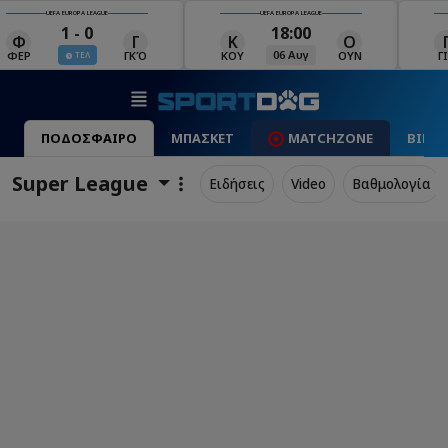
UEFA EUROPA LEAGUE
UEFA EUROPA LEAGUE
18:00
19:00
Κ
Ο
Γ
Ρ
Μ
06 Αυγ
06 Αυγ
ΚΟΥ
ΟΥΝ
ΓΙΑ
ΡΈΙ
ΜΑ
ΠΟΔΟΣΦΑΙΡΟ
ΜΠΑΣΚΕΤ
MATCHZONE
ΒΙΝΤ
Super League
Ειδήσεις
Video
Βαθμολογία