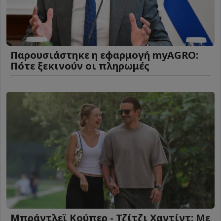
Παρουσιάστηκε η εφαρμογή myAGRO:
Πότε ξεκινούν οι πληρωμές
Μπράντλεϊ Κούπερ - Τζίτζι Χαντίντ: Με