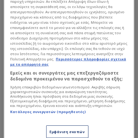
παροχή υπηρεσιών. Αν επιλέξετε Απόρριψη όλων όλων ή
αποσύρετε τη συγκατάθεσή σας, οι εν λόγω τεχνολογίες θα
απενεργοποιηθούν. Αν απενεργοποιηθούν οι ιχνηλάτες, ορισμένο
περιεχόμενο και κάποιες από τις διαφημίσεις που βλέπετε
ενδέχεται να μην είναι τόσο σχετικές με εσάς. Μπορείτε να
επανεμφανίσετε αυτό το μενού για να αλλάξετε τις επιλογές σας ή
να αποσύρετε τη συναίνεσή σας ανά πάσα στιγμή πατώντας τον
σύνδεσμο Διαχείριση προτιμήσεων στο κάτω μέρος της
ιστοσελίδας [ή το αιωρούμενο εικονίδιο στο κάτω αριστερό μέρος
της ιστοσελίδας, εάν υπάρχει]. Οι επιλογές σας θα τεθούν σε ισχύ
στον Ιστότοπος. Για περισσότερες λεπτομέρειες ανατρέξτε στην
Πολιτική Απορρήτου μας.
Περισσότερες πληροφορίες σχετικά
με το απόρρητό σας
Εμείς και οι συνεργάτες μας επεξεργαζόμαστε
δεδομένα προκειμένου να παρασχεθούν τα εξής:
Χρήση επακριβών δεδομένων γεωεντοπισμού. Ακριβής σάρωση
χαρακτηριστικών συσκευής για αναγνώριση ταυτότητας.
Αποθήκευση ή/και πρόσβαση στα δεδομένα μιας συσκευής.
Εξατομικευμένη διαφήμιση και περιεχόμενο, μέτρηση διαφήμισης
και περιεχομένου, έρευνα κοινού και ανάπτυξη υπηρεσιών.
Κατάλογος συνεργατών (προμηθευτές)
Εμφάνιση σκοπών