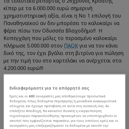
τα τελευταία ρεπορτάζ ο 26χρονος Κροάτης
κίπερ με τα 6.000.000 ευρώ σημερινή
χρηματιστηριακή αξία, είναι η Νο 1 επιλογή του
Παναθηναϊκού αν δεν μπορέσει το καλοκαίρι να
φέρει πίσω τον Οδυσσέα Βλαχοδήμο!! Η
Κοπεγχάγη που μόλις το περασμένο καλοκαίρι
πλήρωσε 5.000.000 στον
ΠΑΟΚ
για να τον κάνει
δικό της, τον έχει βγάλει στη βιτρίνα για πώληση
με την τιμή του στο καρτελάκι να ανέρχεται στα
4.200.000 ευρώ!!!
Ενδιαφερόμαστε για το απόρρητό σας
Εμείς και οι
603
συνεργάτες μας αποθηκεύουμε προσωπικά
δεδομένα, όπως δεδομένα περιήγησης ή μοναδικά αναγνωριστικά
στοιχεία, και έχουμε πρόσβαση σε αυτά στη συσκευή σας. Αν
επιλέξετε Αποδοχή, θα καταστεί δυνατή η ενεργοποίηση
τεχνολογιών παρακολούθησης προκειμένου να υποστηριχθούν οι
σκοποί που εμφανίζονται παρακάτω, για τους οποίους εμείς και οι
συνεργάτες μας επεξεργαζόμαστε τα δεδομένα με σκοπό την