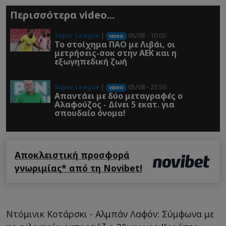
Περισσότερα video...
Super League
|
06/08 - 10:00
VIDEO
Το στοίχημα ΠΑΟ με Λιβάι, οι
μετρήσεις-σοκ στην ΑΕΚ και η
εξωγηπεδική ζωή
Super League
|
05/08 - 23:50
VIDEO
Απαντάει με δύο μεταγραφές ο
Αλαφούζος - Δίνει 5 εκατ. για
σπουδαίο όνομα!
Αποκλειστική προσφορά
γνωριμίας* από τη Novibet!
Ντόμινικ Κοτάρσκι - Αλμπάν Λαφόν: Σύμφωνα με