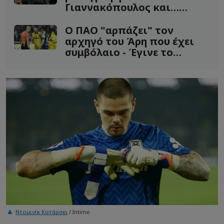
Γιαννακόπουλος και…
χωρίς προπονητή!
Ο ΠΑΟ "αρπάζει" τον
αρχηγό του Άρη που έχει
συμβόλαιο - Έγινε το
ραντεβού!
Ντομινίκ Κοτάρσκι
/ Intime