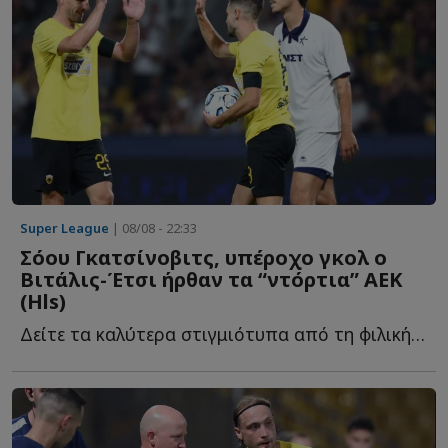
Super League
| 08/08 - 22:33
Σόου Γκατσίνοβιτς, υπέροχο γκολ ο
Βιτάλις-Έτσι ήρθαν τα “ντόρτια” ΑΕΚ
(Ηls)
Δείτε τα καλύτερα στιγμιότυπα από τη φιλική νίκη της Έ...