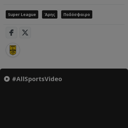
Super League
Άρης
Ποδόσφαιρο
#AllSportsVideo