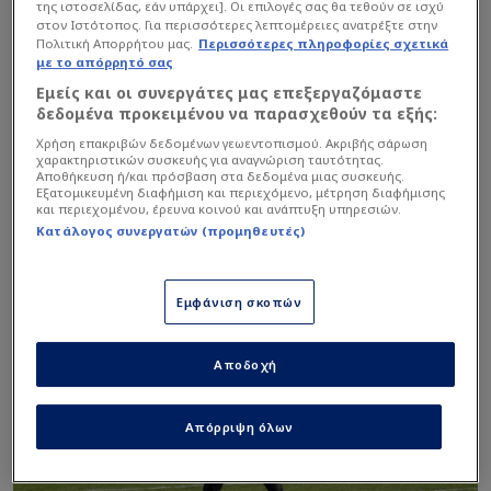
Με δέκα συμμετοχές αλλά μόλις 300 λεπτά, ο
της ιστοσελίδας, εάν υπάρχει]. Οι επιλογές σας θα τεθούν σε ισχύ
στον Ιστότοπος. Για περισσότερες λεπτομέρειες ανατρέξτε στην
Μπουσαΐντ ουσιαστικά έχει αγωνιστεί σε τρία
Πολιτική Απορρήτου μας.
Περισσότερες πληροφορίες σχετικά
ματς… και κάτι. Αυτό μπορεί να το
με το απόρρητό σας
χρησιμοποιήσει ως επιχείρημα για την έλλειψη
Εμείς και οι συνεργάτες μας επεξεργαζόμαστε
δεδομένα προκειμένου να παρασχεθούν τα εξής:
ρυθμού, όμως όταν πήρε φανέλα βασικού –στις
Σέρρες και πρόσφατα στο Πανθεσσαλικό– δεν
Χρήση επακριβών δεδομένων γεωεντοπισμού. Ακριβής σάρωση
χαρακτηριστικών συσκευής για αναγνώριση ταυτότητας.
κατάφερε να αξιοποιήσει την ευκαιρία.
Αποθήκευση ή/και πρόσβαση στα δεδομένα μιας συσκευής.
Εξατομικευμένη διαφήμιση και περιεχόμενο, μέτρηση διαφήμισης
και περιεχομένου, έρευνα κοινού και ανάπτυξη υπηρεσιών.
Κατάλογος συνεργατών (προμηθευτές)
Εμφάνιση σκοπών
Αποδοχή
Απόρριψη όλων