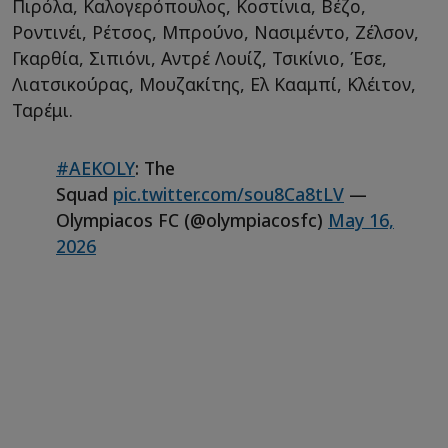
Πιρόλα, Καλογερόπουλος, Κοστίνια, Βέζο,
Ροντινέι, Ρέτσος, Μπρούνο, Νασιμέντο, Ζέλσον,
Γκαρθία, Σιπιόνι, Αντρέ Λουίζ, Τσικίνιο, Έσε,
Λιατσικούρας, Μουζακίτης, Ελ Κααμπί, Κλέιτον,
Ταρέμι.
#AEKOLY
: The
Squad
pic.twitter.com/sou8Ca8tLV
—
Olympiacos FC (@olympiacosfc)
May 16,
2026