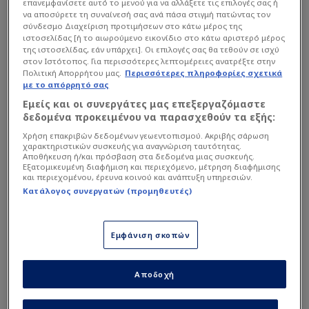
επανεμφανίσετε αυτό το μενού για να αλλάξετε τις επιλογές σας ή
Ο
Χοσέ Λουίς Μεντιλίμπαρ
συμπεριέλαβε στην
να αποσύρετε τη συναίνεσή σας ανά πάσα στιγμή πατώντας τον
σύνδεσμο Διαχείριση προτιμήσεων στο κάτω μέρος της
αποστολή τόσο τον Ντάνιελ Ποντένσε όσο και
ιστοσελίδας [ή το αιωρούμενο εικονίδιο στο κάτω αριστερό μέρος
τον Σαντιάγκο Έσε και μένει πλέον να φανεί
της ιστοσελίδας, εάν υπάρχει]. Οι επιλογές σας θα τεθούν σε ισχύ
στον Ιστότοπος. Για περισσότερες λεπτομέρειες ανατρέξτε στην
αν μπορεί να τους χρησιμοποιήσει και στο
Πολιτική Απορρήτου μας.
Περισσότερες πληροφορίες σχετικά
αρχικό σχήμα, με τον Πορτογάλο να έχει
με το απόρρητό σας
υποστεί προ ημερών διάσειση και ο
Εμείς και οι συνεργάτες μας επεξεργαζόμαστε
δεδομένα προκειμένου να παρασχεθούν τα εξής:
Αργεντίνος να ταλαιπωρείται από ένα
χτύπημα στον μηρό.
Χρήση επακριβών δεδομένων γεωεντοπισμού. Ακριβής σάρωση
χαρακτηριστικών συσκευής για αναγνώριση ταυτότητας.
Αποθήκευση ή/και πρόσβαση στα δεδομένα μιας συσκευής.
Εξατομικευμένη διαφήμιση και περιεχόμενο, μέτρηση διαφήμισης
και περιεχομένου, έρευνα κοινού και ανάπτυξη υπηρεσιών.
Διαβάστε επίσης...
Κατάλογος συνεργατών (προμηθευτές)
Ολυμπιακός: Γιατί χάρηκε
με τη νίκη της Άστον Βίλα!
Εμφάνιση σκοπών
Ολυμπιακός: Κι όμως, φορ
έβαλε γκολ με ΠΑΟ! Τι
Αποδοχή
αλλάζει η δήλωση
Μεντιλίμπαρ