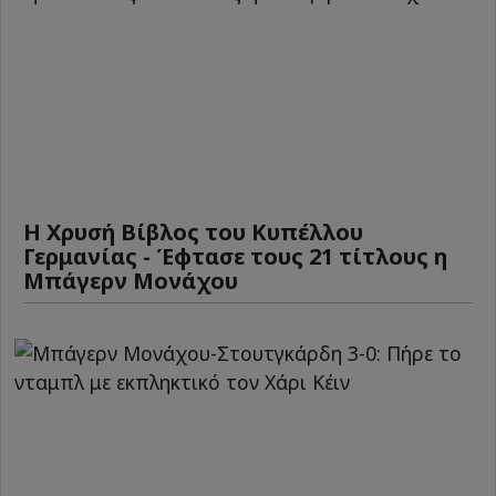
Η Χρυσή Βίβλος του Κυπέλλου
Γερμανίας - Έφτασε τους 21 τίτλους η
Μπάγερν Μονάχου