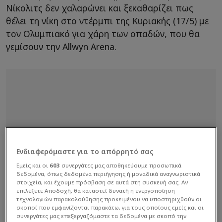
Νίκολιτς δεν χαλαρώνει και ξεκαθαρίζει πως
θέλει τη νίκη στο ντέρμπι της Κυριακής (17/5) με
τον Ολυμπιακό για χάρη των οπαδών, που θα
γεμίσουν την Allwyn Arena.
Ενδιαφερόμαστε για το απόρρητό σας
Εμείς και οι
603
συνεργάτες μας αποθηκεύουμε προσωπικά
δεδομένα, όπως δεδομένα περιήγησης ή μοναδικά αναγνωριστικά
στοιχεία, και έχουμε πρόσβαση σε αυτά στη συσκευή σας. Αν
επιλέξετε Αποδοχή, θα καταστεί δυνατή η ενεργοποίηση
τεχνολογιών παρακολούθησης προκειμένου να υποστηριχθούν οι
σκοποί που εμφανίζονται παρακάτω, για τους οποίους εμείς και οι
συνεργάτες μας επεξεργαζόμαστε τα δεδομένα με σκοπό την