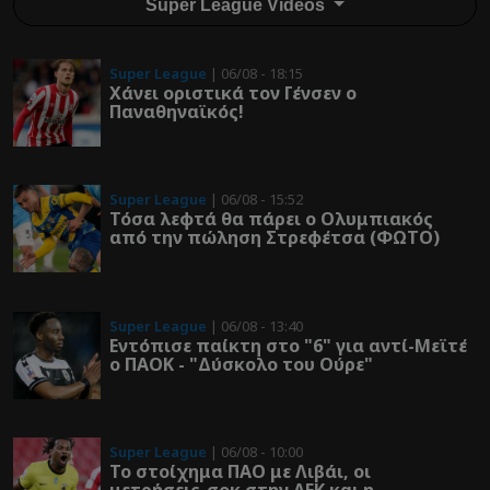
Super League Videos
Super League
| 06/08 - 18:15
Χάνει οριστικά τον Γένσεν ο
Παναθηναϊκός!
Super League
| 06/08 - 15:52
Τόσα λεφτά θα πάρει ο Ολυμπιακός
από την πώληση Στρεφέτσα (ΦΩΤΟ)
Super League
| 06/08 - 13:40
Εντόπισε παίκτη στο "6" για αντί-Μεϊτέ
ο ΠΑΟΚ - "Δύσκολο του Ούρε"
Super League
| 06/08 - 10:00
Το στοίχημα ΠΑΟ με Λιβάι, οι
μετρήσεις-σοκ στην ΑΕΚ και η