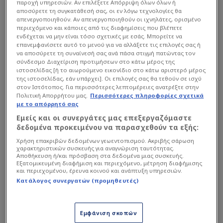
παροχή υπηρεσιών. Αν επιλέξετε Απόρριψη όλων όλων ή
αποσύρετε τη συγκατάθεσή σας, οι εν λόγω τεχνολογίες θα
απενεργοποιηθούν. Αν απενεργοποιηθούν οι ιχνηλάτες, ορισμένο
περιεχόμενο και κάποιες από τις διαφημίσεις που βλέπετε
ενδέχεται να μην είναι τόσο σχετικές με εσάς. Μπορείτε να
επανεμφανίσετε αυτό το μενού για να αλλάξετε τις επιλογές σας ή
να αποσύρετε τη συναίνεσή σας ανά πάσα στιγμή πατώντας τον
σύνδεσμο Διαχείριση προτιμήσεων στο κάτω μέρος της
ιστοσελίδας [ή το αιωρούμενο εικονίδιο στο κάτω αριστερό μέρος
της ιστοσελίδας, εάν υπάρχει]. Οι επιλογές σας θα τεθούν σε ισχύ
στον Ιστότοπος. Για περισσότερες λεπτομέρειες ανατρέξτε στην
Πολιτική Απορρήτου μας.
Περισσότερες πληροφορίες σχετικά
με το απόρρητό σας
Εμείς και οι συνεργάτες μας επεξεργαζόμαστε
δεδομένα προκειμένου να παρασχεθούν τα εξής:
Χρήση επακριβών δεδομένων γεωεντοπισμού. Ακριβής σάρωση
χαρακτηριστικών συσκευής για αναγνώριση ταυτότητας.
Αποθήκευση ή/και πρόσβαση στα δεδομένα μιας συσκευής.
Εξατομικευμένη διαφήμιση και περιεχόμενο, μέτρηση διαφήμισης
Παράλληλα, ο Σέρβος τεχνικός στέλνει μήνυμα
και περιεχομένου, έρευνα κοινού και ανάπτυξη υπηρεσιών.
πως τα καλύτερα έρχονται για την ΑΕΚ,
Κατάλογος συνεργατών (προμηθευτές)
τονίζοντας ότι η φετινή σεζόν ήταν μόνο η αρχή
ενός νέου κύκλου.
Εμφάνιση σκοπών