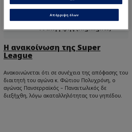
Διαβάστε επίσης...
Δεν “καθάρισε” ο Αστέρας -
Απόρριψη όλων
Τον κράτησε στο άγχος ο
Τσιλιγγίρης (Ηighlights)
Η ανακοίνωση της Super
League
Ανακοινώνεται ότι σε συνέχεια της απόφασης του
διαιτητή του αγώνα κ. Φώτιου Πολυχρόνη, ο
αγώνας Πανσερραϊκός – Παναιτωλικός δε
διεξήχθη, λόγω ακαταλληλότητας του γηπέδου.