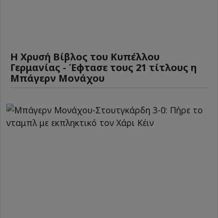
Η Χρυσή Βίβλος του Κυπέλλου
Γερμανίας - Έφτασε τους 21 τίτλους η
Μπάγερν Μονάχου