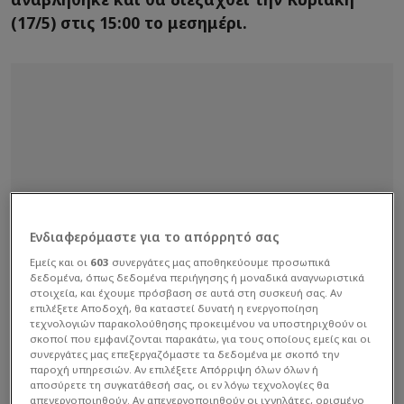
(17/5) στις 15:00 το μεσημέρι.
Ενδιαφερόμαστε για το απόρρητό σας
Εμείς και οι
603
συνεργάτες μας αποθηκεύουμε προσωπικά
δεδομένα, όπως δεδομένα περιήγησης ή μοναδικά αναγνωριστικά
στοιχεία, και έχουμε πρόσβαση σε αυτά στη συσκευή σας. Αν
επιλέξετε Αποδοχή, θα καταστεί δυνατή η ενεργοποίηση
τεχνολογιών παρακολούθησης προκειμένου να υποστηριχθούν οι
σκοποί που εμφανίζονται παρακάτω, για τους οποίους εμείς και οι
συνεργάτες μας επεξεργαζόμαστε τα δεδομένα με σκοπό την
παροχή υπηρεσιών. Αν επιλέξετε Απόρριψη όλων όλων ή
αποσύρετε τη συγκατάθεσή σας, οι εν λόγω τεχνολογίες θα
απενεργοποιηθούν. Αν απενεργοποιηθούν οι ιχνηλάτες, ορισμένο