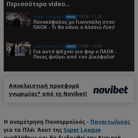
Περισσότερα video...
Super League
|
10/08 - 11:28
VIDEO
Πονοκέφαλος με Γιαννούλη στον
ΠΑΟΚ - Τι θα κάνει ο Αλέσιο Λίσι!
Super League
|
10/08 - 11:04
VIDEO
Για αυτό ψάχνει για φορ ο ΠΑΟΚ -
Ποιος φεύγει από τον Δικέφαλο!
Αποκλειστική προσφορά
γνωριμίας* από τη Novibet!
Η αναμέτρηση Πανσερραϊκός -
Παναιτωλικός
για τα Πλέι Άουτ της
Super League
αναβλήθηκε και θα διεξαχθεί την Κυριακή