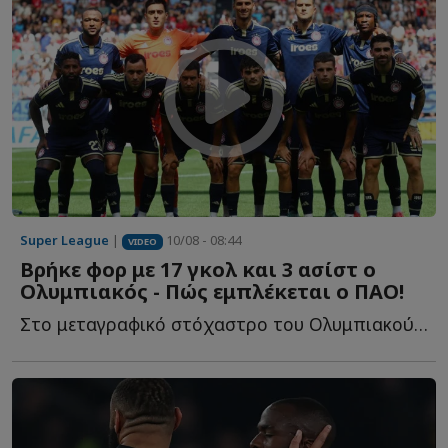
Super League
|
10/08 - 08:44
VIDEO
Βρήκε φορ με 17 γκολ και 3 ασίστ ο
Ολυμπιακός - Πώς εμπλέκεται ο ΠΑΟ!
Στο μεταγραφικό στόχαστρο του Ολυμπιακού φαίνεται π...