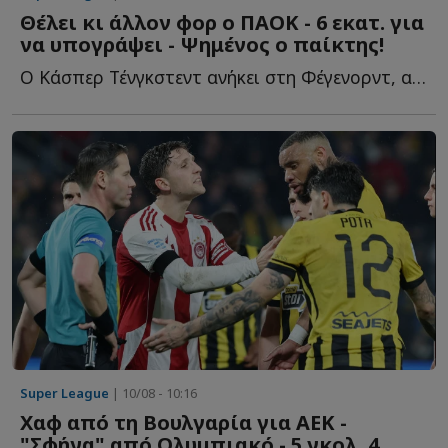
Θέλει κι άλλον φορ ο ΠΑΟΚ - 6 εκατ. για
να υπογράψει - Ψημένος ο παίκτης!
O Κάσπερ Τένγκστεντ ανήκει στη Φέγενορντ, αλλά είναι υ...
Super League
| 10/08 - 10:16
Χαφ από τη Βουλγαρία για ΑΕΚ -
"Σφήνα" από Ολυμπιακό - 5 γκολ, 4