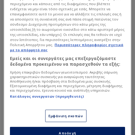
περιεχόμενο και κάποιες από τις διαφημίσεις που βλέπετε
ενδέχεται να μην είναι τόσο σχετικές με εσάς. Μπορείτε να
επανεμφανίσετε αυτό το μενού για να αλλάξετε τις επιλογές σας ή
να αποσύρετε τη συναίνεσή σας ανά πάσα στιγμή πατώντας τον
σύνδεσμο Διαχείριση προτιμήσεων στο κάτω μέρος της
ιστοσελίδας [ή το αιωρούμενο εικονίδιο στο κάτω αριστερό μέρος
της ιστοσελίδας, εάν υπάρχει]. Οι επιλογές σας θα τεθούν σε ισχύ
στον Ιστότοπος. Για περισσότερες λεπτομέρειες ανατρέξτε στην
Πολιτική Απορρήτου μας.
Περισσότερες πληροφορίες σχετικά
με το απόρρητό σας
Εμείς και οι συνεργάτες μας επεξεργαζόμαστε
δεδομένα προκειμένου να παρασχεθούν τα εξής:
Χρήση επακριβών δεδομένων γεωεντοπισμού. Ακριβής σάρωση
χαρακτηριστικών συσκευής για αναγνώριση ταυτότητας.
Ο κανονισμός ορίζει ότι τα ματς που
Αποθήκευση ή/και πρόσβαση στα δεδομένα μιας συσκευής.
Εξατομικευμένη διαφήμιση και περιεχόμενο, μέτρηση διαφήμισης
αναβάλλονται, γίνονται 24 ώρες αργότερα,
και περιεχομένου, έρευνα κοινού και ανάπτυξη υπηρεσιών.
ωστόσο η Super League αποφάσισε το παιχνίδι
Κατάλογος συνεργατών (προμηθευτές)
να μην ξεκινήσει στις 19:00 αλλά τέσσερις ώρες
νωρίτερα, κατόπιν κοινού αιτήματος των δύο
Εμφάνιση σκοπών
ομάδων.
Αποδοχή