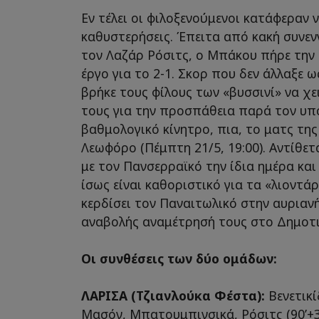
Εν τέλει οι φιλοξενούμενοι κατάφεραν 
καθυστερήσεις. Έπειτα από κακή συνεν
τον Λαζάρ Ρόσιτς, ο Μπάκου πήρε την 
έργο για το 2-1. Σκορ που δεν άλλαξε ω
βρήκε τους φίλους των «βυσσινί» να χ
τους για την προσπάθεια παρά τον υπ
βαθμολογικό κίνητρο, πια, το ματς της
Λεωφόρο (Πέμπτη 21/5, 19:00). Αντίθετ
με τον Πανσερραϊκό την ίδια ημέρα και
ίσως είναι καθοριστικό για τα «λιοντά
κερδίσει τον Παναιτωλικό στην αυριανή 
αναβολής αναμέτρησή τους στο Δημοτι
Οι συνθέσεις των δύο ομάδων:
ΛΑΡΙΣΑ (Τζιανλούκα Φέστα):
Βενετικί
Μασόν, Μπατουμπινσικά, Ρόσιτς (90’+3