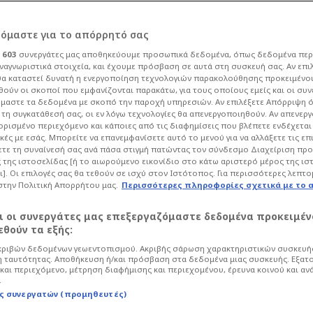
ανε το χρέος της,
ρόμαστε για το απόρρητό σας
ι
603
συνεργάτες μας αποθηκεύουμε προσωπικά δεδομένα, όπως δεδομένα περ
- Πικρό "αντίο"
ναγνωριστικά στοιχεία, και έχουμε πρόσβαση σε αυτά στη συσκευή σας. Αν επι
α καταστεί δυνατή η ενεργοποίηση τεχνολογιών παρακολούθησης προκειμένο
ούν οι σκοποί που εμφανίζονται παρακάτω, για τους οποίους εμείς και οι συν
μαστε τα δεδομένα με σκοπό την παροχή υπηρεσιών. Αν επιλέξετε Απόρριψη 
τη συγκατάθεσή σας, οι εν λόγω τεχνολογίες θα απενεργοποιηθούν. Αν απενερ
 ορισμένο περιεχόμενο και κάποιες από τις διαφημίσεις που βλέπετε ενδέχεται 
κές με εσάς. Μπορείτε να επανεμφανίσετε αυτό το μενού για να αλλάξετε τις επ
8
Ποδόσφαιρο
Super League
τε τη συναίνεσή σας ανά πάσα στιγμή πατώντας τον σύνδεσμο Διαχείριση πρ
 της ιστοσελίδας [ή το αιωρούμενο εικονίδιο στο κάτω αριστερό μέρος της ισ
 Ατρόμητο, ωστόσο τα νέα από το ματς
ι]. Οι επιλογές σας θα τεθούν σε ισχύ στον Ιστότοπος. Για περισσότερες λεπτο
ήταν καλά για τους "Βυσσινί", που
στην Πολιτική Απορρήτου μας.
Περισσότερες πληροφορίες σχετικά με το 
αι οι συνεργάτες μας επεξεργαζόμαστε δεδομένα προκειμέν
θούν τα εξής:
ριβών δεδομένων γεωεντοπισμού. Ακριβής σάρωση χαρακτηριστικών συσκευής
 ταυτότητας. Αποθήκευση ή/και πρόσβαση στα δεδομένα μιας συσκευής. Εξατ
και περιεχόμενο, μέτρηση διαφήμισης και περιεχομένου, έρευνα κοινού και αν
.
ς συνεργατών (προμηθευτές)