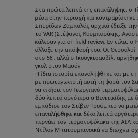
Στα πρώτα λεπτά της επανάληψης, ο Τ
μέσα στην περιοχή και κοντραρίστηκε
Σπυρίδων Ζαμπαλάς αρχικά έδειξε την
το VAR (Στέφανος Κουμπαράκης, Ανασ
κάλεσαν για on field review. Εν τέλει, 
άλλαξε την απόφασή του. Οι Θεσσαλοί 
στο 56’, αλλά ο Γκουγκεσασβίλι αρνήθ
γκολ στον Μασόν.
Η ίδια ιστορία επαναλήφθηκε και με τ
με πρωταγωνιστή αυτή τη φορά τον Σα
να νικήσει τον Γεωργιανό τερματοφύλ
δύο λεπτά αργότερα ο Βενετικίδης με
εμπόδισε τον Στίβεν Τσούμπερ να μειώ
επαναλήφθηκε και δέκα λεπτά αργότερ
περνάει τον τερματοφύλακα της ΑΕΛ κα
Ντίλαν Μπατουμπινσικά να διώχνει σ