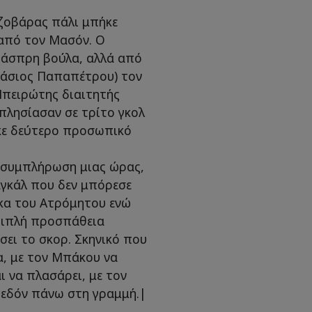
ζοβάρας πάλι μπήκε
 από τον Μασόν. Ο
 άσπρη βούλα, αλλά από
τάσιος Παπαπέτρου) τον
ο Ηπειρώτης διαιτητής
πλησίασαν σε τρίτο γκολ
ηκε δεύτερο προσωπικό
η συμπλήρωση μιας ώρας,
γκάλ που δεν μπόρεσε
ακα του Ατρόμητου ενώ
 διπλή προσπάθεια
σει το σκορ. Σκηνικό που
α, με τον Μπάκου να
ι να πλασάρει, με τον
χεδόν πάνω στη γραμμή.|