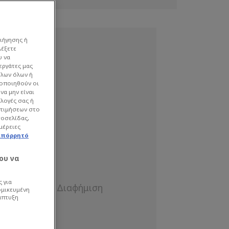
ιήγησης ή
λέξετε
υ να
εργάτες μας
όλων όλων ή
γοποιηθούν οι
να μην είναι
ιλογές σας ή
οτιμήσεων στο
τοσελίδας,
μέρειες
απόρρητό
ου να
 για
ομικευμένη
άπτυξη