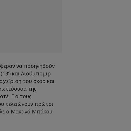
άφεραν να προηγηθούν
(13’) και Λιούμπομιρ
ιαχείριση του σκορ και
πρωτεύουσα της
οτέ. Για τους
ου τελειώνουν πρώτοι
άλε ο Μακανά Μπάκου