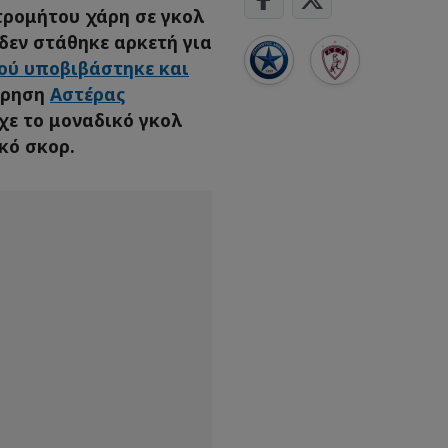
τρομήτου χάρη σε γκολ
δεν στάθηκε αρκετή για
ού υποβιβάστηκε και
τρηση
Αστέρας
χε το μοναδικό γκολ
κό σκορ.