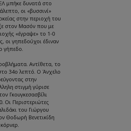
ΑΕΛ μπήκε δυνατά στο
άλεπτο, οι «βυσσινί»
ρκείας στην περιοχή του
ξε στον Μασόν που με
ιοχής «έγραψε» το 1-0
, οι γηπεδούχοι έδιναν
ο γήπεδο.
ροβλήματα. Αντίθετα, το
στο 34ο λεπτό. Ο Άνχελο
φεύγοντας στην
λληλη στιγμή γύρισε
τον Γκουγκεσασβίλι
0. Οι Περιστεριώτες
λιδάκι του Γιώργου
τον Θοδωρή Βενετικίδη
 κόρνερ.