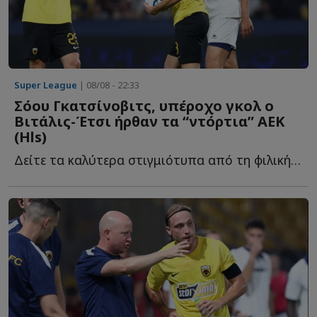
Super League
| 08/08 - 22:33
Σόου Γκατσίνοβιτς, υπέροχο γκολ ο
Βιτάλις-Έτσι ήρθαν τα “ντόρτια” ΑΕΚ
(Ηls)
Δείτε τα καλύτερα στιγμιότυπα από τη φιλική νίκη της Έ...