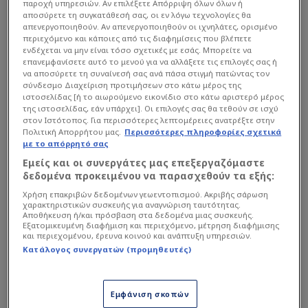
παροχή υπηρεσιών. Αν επιλέξετε Απόρριψη όλων όλων ή
αποσύρετε τη συγκατάθεσή σας, οι εν λόγω τεχνολογίες θα
απενεργοποιηθούν. Αν απενεργοποιηθούν οι ιχνηλάτες, ορισμένο
περιεχόμενο και κάποιες από τις διαφημίσεις που βλέπετε
ενδέχεται να μην είναι τόσο σχετικές με εσάς. Μπορείτε να
επανεμφανίσετε αυτό το μενού για να αλλάξετε τις επιλογές σας ή
να αποσύρετε τη συναίνεσή σας ανά πάσα στιγμή πατώντας τον
σύνδεσμο Διαχείριση προτιμήσεων στο κάτω μέρος της
ιστοσελίδας [ή το αιωρούμενο εικονίδιο στο κάτω αριστερό μέρος
της ιστοσελίδας, εάν υπάρχει]. Οι επιλογές σας θα τεθούν σε ισχύ
στον Ιστότοπος. Για περισσότερες λεπτομέρειες ανατρέξτε στην
Πολιτική Απορρήτου μας.
Περισσότερες πληροφορίες σχετικά
με το απόρρητό σας
Εμείς και οι συνεργάτες μας επεξεργαζόμαστε
δεδομένα προκειμένου να παρασχεθούν τα εξής:
Χρήση επακριβών δεδομένων γεωεντοπισμού. Ακριβής σάρωση
χαρακτηριστικών συσκευής για αναγνώριση ταυτότητας.
Αποθήκευση ή/και πρόσβαση στα δεδομένα μιας συσκευής.
Intime
Εξατομικευμένη διαφήμιση και περιεχόμενο, μέτρηση διαφήμισης
και περιεχομένου, έρευνα κοινού και ανάπτυξη υπηρεσιών.
Κατάλογος συνεργατών (προμηθευτές)
Συγκεκριμένα το ιταλικό Μέσο σημειώνει ότι ο
ποδοσφαιριστής είναι πιθανό να επιστρέψει στην
Ελλάδα και θυμήθηκε το γεγονός ότι οι Πράσινοι
Εμφάνιση σκοπών