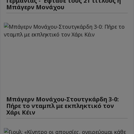
Γερμανίας - Έφτασε τους 21 τίτλους η
Μπάγερν Μονάχου
Μπάγερν Μονάχου-Στουτγκάρδη 3-0:
Πήρε το νταμπλ με εκπληκτικό τον
Χάρι Κέιν