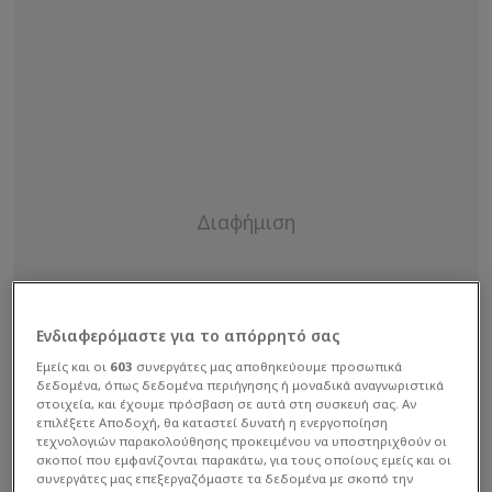
Ενδιαφερόμαστε για το απόρρητό σας
Εμείς και οι
603
συνεργάτες μας αποθηκεύουμε προσωπικά
δεδομένα, όπως δεδομένα περιήγησης ή μοναδικά αναγνωριστικά
στοιχεία, και έχουμε πρόσβαση σε αυτά στη συσκευή σας. Αν
επιλέξετε Αποδοχή, θα καταστεί δυνατή η ενεργοποίηση
τεχνολογιών παρακολούθησης προκειμένου να υποστηριχθούν οι
σκοποί που εμφανίζονται παρακάτω, για τους οποίους εμείς και οι
συνεργάτες μας επεξεργαζόμαστε τα δεδομένα με σκοπό την