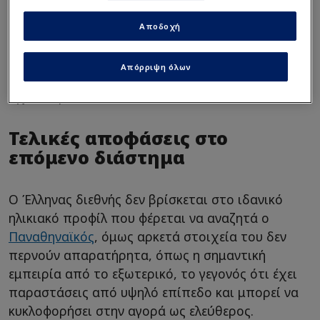
ενδιαφέρθηκαν το περασμένο καλοκαίρι, ενώ
φέτος στο Τριφύλλι υπάρχει ανάγκη ενίσχυσης
Αποδοχή
στο αριστερό άκρο της άμυνας, με τη
συγκεκριμένη θέση να αποτελεί ένα από τα
Απόρριψη όλων
ζητήματα που θα απασχολήσουν στον
σχεδιασμό.
Τελικές αποφάσεις στο
επόμενο διάστημα
Ο Έλληνας διεθνής δεν βρίσκεται στο ιδανικό
ηλικιακό προφίλ που φέρεται να αναζητά ο
Παναθηναϊκός
, όμως αρκετά στοιχεία του δεν
περνούν απαρατήρητα, όπως η σημαντική
εμπειρία από το εξωτερικό, το γεγονός ότι έχει
παραστάσεις από υψηλό επίπεδο και μπορεί να
κυκλοφορήσει στην αγορά ως ελεύθερος.