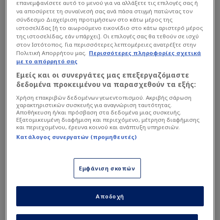
επανεμφανίσετε αυτό το μενού για να αλλάξετε τις επιλογές σας ή
να αποσύρετε τη συναίνεσή σας ανά πάσα στιγμή πατώντας τον
σύνδεσμο Διαχείριση προτιμήσεων στο κάτω μέρος της
ιστοσελίδας [ή το αιωρούμενο εικονίδιο στο κάτω αριστερό μέρος
της ιστοσελίδας, εάν υπάρχει]. Οι επιλογές σας θα τεθούν σε ισχύ
στον Ιστότοπος. Για περισσότερες λεπτομέρειες ανατρέξτε στην
Πολιτική Απορρήτου μας.
Περισσότερες πληροφορίες σχετικά
με το απόρρητό σας
Εμείς και οι συνεργάτες μας επεξεργαζόμαστε
δεδομένα προκειμένου να παρασχεθούν τα εξής:
Χρήση επακριβών δεδομένων γεωεντοπισμού. Ακριβής σάρωση
χαρακτηριστικών συσκευής για αναγνώριση ταυτότητας.
Αποθήκευση ή/και πρόσβαση στα δεδομένα μιας συσκευής.
Εξατομικευμένη διαφήμιση και περιεχόμενο, μέτρηση διαφήμισης
και περιεχομένου, έρευνα κοινού και ανάπτυξη υπηρεσιών.
Κατάλογος συνεργατών (προμηθευτές)
Intime
Εξετάζει τα δεδομένα η
Εμφάνιση σκοπών
Βιγιαρεάλ
Αποδοχή
Ο 19χρονος εξτρέμ, που αποκτήθηκε το 2024