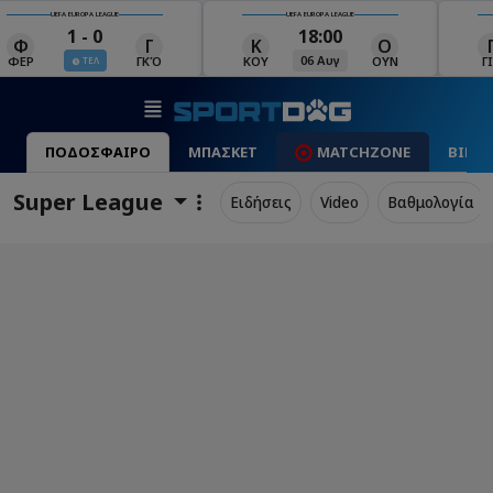
UEFA EUROPA LEAGUE
UEFA EUROPA LEAGUE
18:00
19:00
Κ
Ο
Γ
Ρ
Μ
06 Αυγ
06 Αυγ
ΚΟΥ
ΟΥΝ
ΓΙΑ
ΡΈΙ
ΜΑ
ΠΟΔΟΣΦΑΙΡΟ
ΜΠΑΣΚΕΤ
MATCHZONE
ΒΙΝΤ
Super League
Ειδήσεις
Video
Βαθμολογία