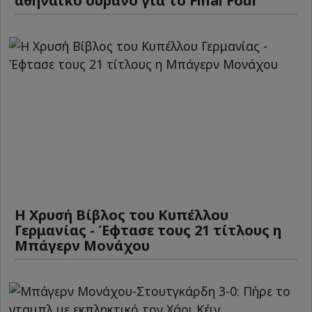
αθηναϊκό ουρανό για το Final Four
Η Χρυσή Βίβλος του Κυπέλλου
Γερμανίας - Έφτασε τους 21 τίτλους η
Μπάγερν Μονάχου