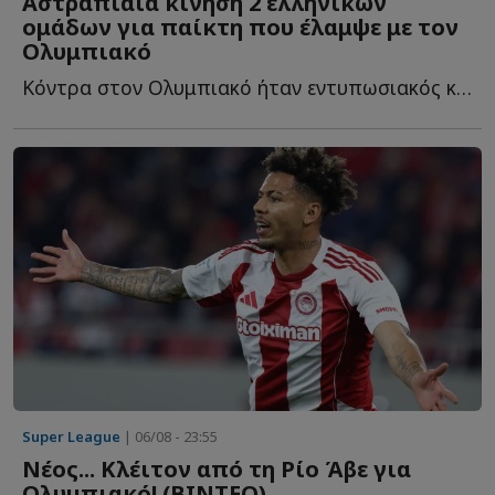
Αστραπιαία κίνηση 2 ελληνικών
ομάδων για παίκτη που έλαμψε με τον
Ολυμπιακό
Κόντρα στον Ολυμπιακό ήταν εντυπωσιακός και ήδη δύο ε...
Super League
| 06/08 - 23:55
Νέος... Κλέιτον από τη Ρίο Άβε για
Ολυμπιακό! (ΒΙΝΤΕΟ)