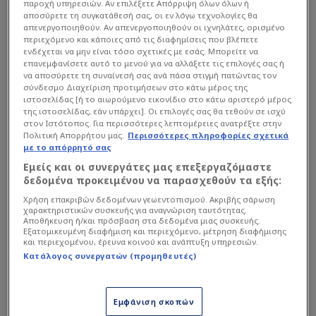
παροχή υπηρεσιών. Αν επιλέξετε Απόρριψη όλων όλων ή
αποσύρετε τη συγκατάθεσή σας, οι εν λόγω τεχνολογίες θα
απενεργοποιηθούν. Αν απενεργοποιηθούν οι ιχνηλάτες, ορισμένο
περιεχόμενο και κάποιες από τις διαφημίσεις που βλέπετε
ενδέχεται να μην είναι τόσο σχετικές με εσάς. Μπορείτε να
επανεμφανίσετε αυτό το μενού για να αλλάξετε τις επιλογές σας ή
να αποσύρετε τη συναίνεσή σας ανά πάσα στιγμή πατώντας τον
σύνδεσμο Διαχείριση προτιμήσεων στο κάτω μέρος της
ιστοσελίδας [ή το αιωρούμενο εικονίδιο στο κάτω αριστερό μέρος
της ιστοσελίδας, εάν υπάρχει]. Οι επιλογές σας θα τεθούν σε ισχύ
στον Ιστότοπος. Για περισσότερες λεπτομέρειες ανατρέξτε στην
Πολιτική Απορρήτου μας.
Περισσότερες πληροφορίες σχετικά
με το απόρρητό σας
Εμείς και οι συνεργάτες μας επεξεργαζόμαστε
δεδομένα προκειμένου να παρασχεθούν τα εξής:
Χρήση επακριβών δεδομένων γεωεντοπισμού. Ακριβής σάρωση
χαρακτηριστικών συσκευής για αναγνώριση ταυτότητας.
Αποθήκευση ή/και πρόσβαση στα δεδομένα μιας συσκευής.
Εξατομικευμένη διαφήμιση και περιεχόμενο, μέτρηση διαφήμισης
Ύστερα και από την 9η αγωνιστική των play out
και περιεχομένου, έρευνα κοινού και ανάπτυξη υπηρεσιών.
τα «λιοντάρια» έμειναν στη 14η και τελευταία
Κατάλογος συνεργατών (προμηθευτές)
θέση με 29 πόντους, ακολουθώντας έτσι την
ΑΕΛ
Νovibet στη δεύτερη τη τάξει επαγγελματική
Εμφάνιση σκοπών
κατηγορία και ο
Αστέρας Τρίπολης
πανηγυρίζει