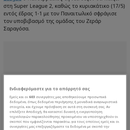
στη Super League 2, καθώς το κυριακάτικο (17/5)
εντός έδρας 1-1 με τον Παναιτωλικό σφράγισε
τον υποβιβασμό της ομάδας του Ζεράρ
Σαραγόσα.
Ενδιαφερόμαστε για το απόρρητό σας
Εμείς και οι
603
συνεργάτες μας αποθηκεύουμε προσωπικά
δεδομένα, όπως δεδομένα περιήγησης ή μοναδικά αναγνωριστικά
στοιχεία, και έχουμε πρόσβαση σε αυτά στη συσκευή σας. Αν
επιλέξετε Αποδοχή, θα καταστεί δυνατή η ενεργοποίηση
τεχνολογιών παρακολούθησης προκειμένου να υποστηριχθούν οι
σκοποί που εμφανίζονται παρακάτω, για τους οποίους εμείς και οι
συνεργάτες μας επεξεργαζόμαστε τα δεδομένα με σκοπό την