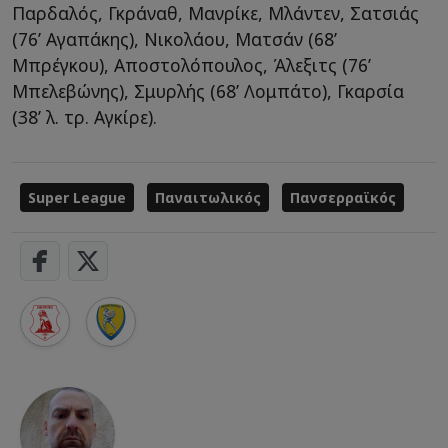
Παρδαλός, Γκράναθ, Μανρίκε, Μλάντεν, Σατσιάς
(76’ Aγαπάκης), Νικολάου, Ματσάν (68’
Μπρέγκου), Αποστολόπουλος, Άλεξιτς (76’
Μπελεβώνης), Σμυρλής (68’ Λομπάτο), Γκαρσία
(38’ λ. τρ. Αγκίρε).
Super League
Παναιτωλικός
Πανσερραϊκός