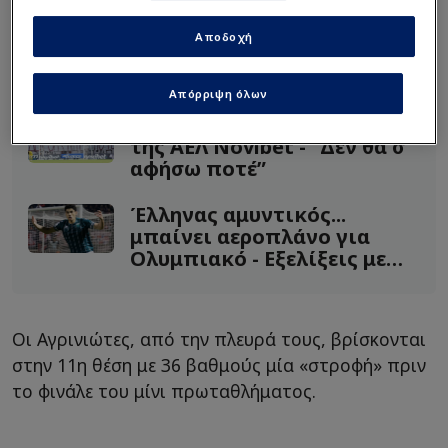
οριστικά τη σωτηρία.
Αποδοχή
Διαβάστε επίσης...
Απόρριψη όλων
Συγκλονίζουν οι οπαδοί
της ΑΕΛ Νovibet - “Δεν θα σ’
αφήσω ποτέ”
Έλληνας αμυντικός...
μπαίνει αεροπλάνο για
Ολυμπιακό - Εξελίξεις με
Τσάπρα!
Οι Αγρινιώτες, από την πλευρά τους, βρίσκονται
στην 11η θέση με 36 βαθμούς μία «στροφή» πριν
το φινάλε του μίνι πρωταθλήματος.