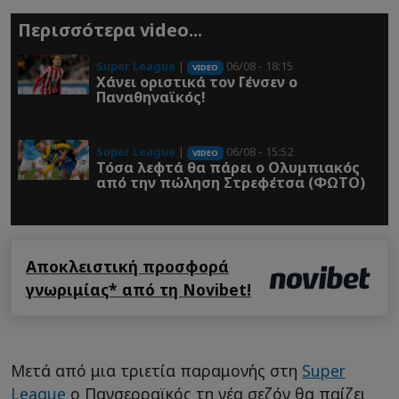
Περισσότερα video...
Super League
|
06/08 - 18:15
VIDEO
Χάνει οριστικά τον Γένσεν ο
Παναθηναϊκός!
Super League
|
06/08 - 15:52
VIDEO
Τόσα λεφτά θα πάρει ο Ολυμπιακός
από την πώληση Στρεφέτσα (ΦΩΤΟ)
Αποκλειστική προσφορά
γνωριμίας* από τη Novibet!
Mετά από μια τριετία παραμονής στη
Super
League
o Πανσερραϊκός τη νέα σεζόν θα παίζει