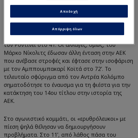
Αποδοχή
Η ομάδα του
Χοσέ Λουίς Μεντιλίμπαρ
ήταν
Απόρριψη όλων
καλύτερη στο πρώτο μέρος και προηγήθηκε με
τον Ροντινέι στο 41. Οι αλλαγές, όμως, του
Μάρκο Νίκολιτς έδωσαν άλλη ένταση στην ΑΕΚ
που ανέβασε στροφές και έφτασε στην ισοφάριση
με τον Αμππουμπακαρί Κοϊτά στο 72’. Το
τελευταίο σφύριγμα από τον Αντρέα Κολόμπο
σηματοδότησε το έναυσμα για τη φιέστα για την
κατάκτηση του 14ου τίτλου στην ιστορία της
ΑΕΚ.
Στο αγωνιστικό κομμάτι, οι «ερυθρόλευκοι» με
πίεση ψηλά θέλησαν να δημιουργήσουν
προβλήματα. Στο 11’, από λάθος πάσα του