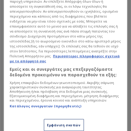
παροχή υπηρεσιών. Αν επιλέξετε Απόρριψη όλων όλων ή
αποσύρετε τη συγκατάθεσή σας, οι εν λόγω τεχνολογίες θα
απενεργοποιηθούν. Αν απενεργοποιηθούν οι ιχνηλάτες, ορισμένο
περιεχόμενο και κάποιες από τις διαφημίσεις που βλέπετε
ενδέχεται να μην είναι τόσο σχετικές με εσάς. Μπορείτε να
επανεμφανίσετε αυτό το μενού για να αλλάξετε τις επιλογές σας ή
να αποσύρετε τη συναίνεσή σας ανά πάσα στιγμή πατώντας τον
σύνδεσμο Διαχείριση προτιμήσεων στο κάτω μέρος της
ιστοσελίδας [ή το αιωρούμενο εικονίδιο στο κάτω αριστερό μέρος
της ιστοσελίδας, εάν υπάρχει]. Οι επιλογές σας θα τεθούν σε ισχύ
στον Ιστότοπος. Για περισσότερες λεπτομέρειες ανατρέξτε στην
Πολιτική Απορρήτου μας.
Περισσότερες πληροφορίες σχετικά
με το απόρρητό σας
Εμείς και οι συνεργάτες μας επεξεργαζόμαστε
δεδομένα προκειμένου να παρασχεθούν τα εξής:
Χρήση επακριβών δεδομένων γεωεντοπισμού. Ακριβής σάρωση
χαρακτηριστικών συσκευής για αναγνώριση ταυτότητας.
Αποθήκευση ή/και πρόσβαση στα δεδομένα μιας συσκευής.
Εξατομικευμένη διαφήμιση και περιεχόμενο, μέτρηση διαφήμισης
και περιεχομένου, έρευνα κοινού και ανάπτυξη υπηρεσιών.
Κατάλογος συνεργατών (προμηθευτές)
Εμφάνιση σκοπών