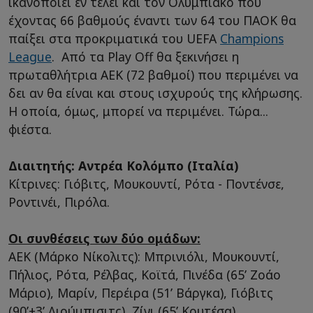
ικανοποιεί εν τέλει και τον Ολυμπιακό που
έχοντας 66 βαθμούς έναντι των 64 του ΠΑΟΚ θα
παίξει στα προκριματικά του UEFA
Champions
League
. Από τα Play Off θα ξεκινήσει η
πρωταθλήτρια ΑΕΚ (72 βαθμοί) που περιμένει να
δει αν θα είναι και στους ισχυρούς της κλήρωσης.
Η οποία, όμως, μπορεί να περιμένει. Τώρα...
φιέστα.
Διαιτητής: Αντρέα Κολόμπο (Ιταλία)
Κίτρινες: Γιόβιτς, Μουκουντί, Ρότα - Ποντένσε,
Ροντινέι, Πιρόλα.
Οι συνθέσεις των δύο ομάδων:
ΑΕΚ (Μάρκο Νίκολιτς): Μπρινιόλι, Μουκουντί,
Πήλιος, Ρότα, Ρέλβας, Κοϊτά, Πινέδα (65’ Ζοάο
Μάριο), Μαρίν, Περέιρα (51’ Βάργκα), Γιόβιτς
(90’+3’ Λιούμπισιτς), Ζίνι (65’ Κουτέσα).