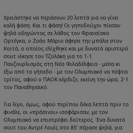
Χρειάστηκε να περάσουν 20 λεπτά για να γίνει
καλή φάση. Και τι φάση! Οι γηπεδούχοι πίεσαν
ψηλά οδηγώντας σε λάθος τον Φρανσίσκο
Ορτέγκα, ο Ζοάο Μάριο άφησε την μπάλα στον
Κοϊτά, ο οποίος ελίχθηκε και με δυνατό αριστερό
σουτ νίκησε τον Τζολάκη για το 1-1.
Πανζουρλισμός στη Νέα Φιλαδέλφεια - μέσα κι
έξω από το γήπεδο - με τον Ολυμπιακό να πέφτει
τρίτος, αφού ο ΠΑΟΚ κέρδιζε, εκείνη την ώρα, 2-1
τον Παναθηναϊκό.
Για λίγο, όμως, αφού περίπου δέκα λεπτά πριν το
φινάλε, οι «πράσινοι» ισοφάρισαν, με τον
Ολυμπιακό να επιστρέφει δεύτερος. Ένα δυνατό
σουτ του Αντρέ Λουίς στο 85’ πέρασε ψηλά, για