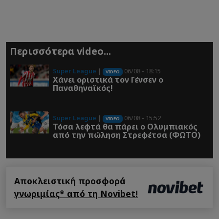
Περισσότερα video...
Super League
|
06/08 - 18:15
VIDEO
Χάνει οριστικά τον Γένσεν ο
Παναθηναϊκός!
Super League
|
06/08 - 15:52
VIDEO
Τόσα λεφτά θα πάρει ο Ολυμπιακός
από την πώληση Στρεφέτσα (ΦΩΤΟ)
Αποκλειστική προσφορά
γνωριμίας* από τη Novibet!