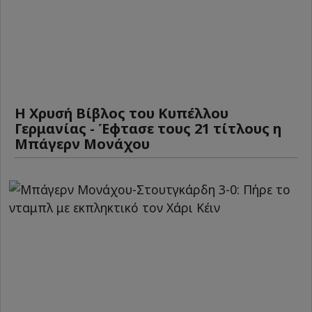
Η Χρυσή Βίβλος του Κυπέλλου
Γερμανίας - Έφτασε τους 21 τίτλους η
Μπάγερν Μονάχου