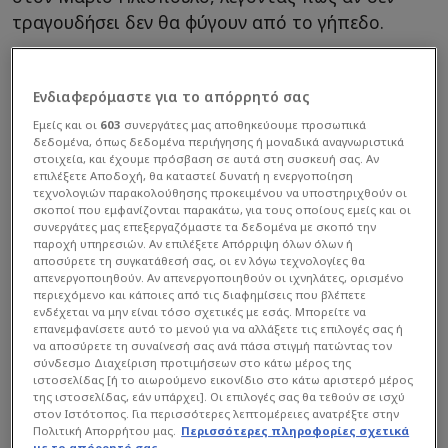
τραγουδήσει δεν θα φύγουν από το γήπεδο.
Ενδιαφερόμαστε για το απόρρητό σας
Εμείς και οι
603
συνεργάτες μας αποθηκεύουμε προσωπικά
δεδομένα, όπως δεδομένα περιήγησης ή μοναδικά αναγνωριστικά
στοιχεία, και έχουμε πρόσβαση σε αυτά στη συσκευή σας. Αν
επιλέξετε Αποδοχή, θα καταστεί δυνατή η ενεργοποίηση
τεχνολογιών παρακολούθησης προκειμένου να υποστηριχθούν οι
σκοποί που εμφανίζονται παρακάτω, για τους οποίους εμείς και οι
συνεργάτες μας επεξεργαζόμαστε τα δεδομένα με σκοπό την
παροχή υπηρεσιών. Αν επιλέξετε Απόρριψη όλων όλων ή
αποσύρετε τη συγκατάθεσή σας, οι εν λόγω τεχνολογίες θα
απενεργοποιηθούν. Αν απενεργοποιηθούν οι ιχνηλάτες, ορισμένο
περιεχόμενο και κάποιες από τις διαφημίσεις που βλέπετε
ενδέχεται να μην είναι τόσο σχετικές με εσάς. Μπορείτε να
επανεμφανίσετε αυτό το μενού για να αλλάξετε τις επιλογές σας ή
να αποσύρετε τη συναίνεσή σας ανά πάσα στιγμή πατώντας τον
σύνδεσμο Διαχείριση προτιμήσεων στο κάτω μέρος της
ιστοσελίδας [ή το αιωρούμενο εικονίδιο στο κάτω αριστερό μέρος
της ιστοσελίδας, εάν υπάρχει]. Οι επιλογές σας θα τεθούν σε ισχύ
στον Ιστότοπος. Για περισσότερες λεπτομέρειες ανατρέξτε στην
Πολιτική Απορρήτου μας.
Περισσότερες πληροφορίες σχετικά
με το απόρρητό σας