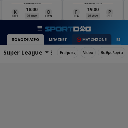
UEFA EUROPA LEAGUE
UEFA EUROPA LEAGUE
18:00
19:00
Κ
Ο
Γ
Ρ
Μ
06 Αυγ
06 Αυγ
ΚΟΥ
ΟΥΝ
ΓΙΑ
ΡΈΙ
ΜΑ
ΠΟΔΟΣΦΑΙΡΟ
ΜΠΑΣΚΕΤ
MATCHZONE
ΒΙΝΤ
Super League
Ειδήσεις
Video
Βαθμολογία