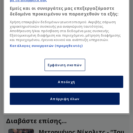
Εμείς και οι συνεργάτες μας επεξεργαζόμαστε
δεδομένα προκειμένου να παρασχεθούν τα εξής:
Χρήση επακριβών δεδομένων γεωεντοπισμού. Ακριβής σάρωση
χαρακτηριστικών συσκευής για αναγνώριση ταυτότητας.
Αποθήκευση ή/και πρόσβαση στα δεδομένα μιας συσκευής.
Εξατομικευμένη διαφήμιση και περιεχόμενο, μέτρηση διαφήμισης
και περιεχομένου, έρευνα κοινού και ανάπτυξη υπηρεσιών.
Κατάλογος συνεργατών (προμηθευτές)
Εμφάνιση σκοπών
Συγκεκριμένα, οταν ο ιδιοκτήτης της
Αποδοχή
ΑΕΚ εκφώνησε λόγο, η Allwyn Arena άρχισε να
φωνάζει:
«Εεεεεε, οοοοοο, αν δεν τραγουδήσεις δεν
Απόρριψη όλων
φεύγουμε από εδώ».
Διαβάστε επίσης...
Μετρημένος Νίκολιτς - “Του