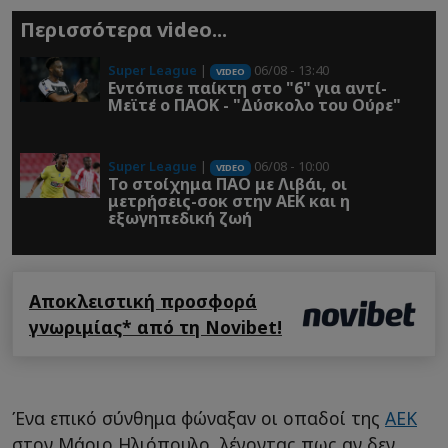
Περισσότερα video...
Super League
|
06/08 - 13:40
VIDEO
Εντόπισε παίκτη στο "6" για αντί-
Μεϊτέ ο ΠΑΟΚ - "Δύσκολο του Ούρε"
Super League
|
06/08 - 10:00
VIDEO
Το στοίχημα ΠΑΟ με Λιβάι, οι
μετρήσεις-σοκ στην ΑΕΚ και η
εξωγηπεδική ζωή
Αποκλειστική προσφορά
γνωριμίας* από τη Novibet!
Ένα επικό σύνθημα φώναξαν οι οπαδοί της
ΑΕΚ
στον Μάριο Ηλιόπουλο, λέγοντας πως αν δεν