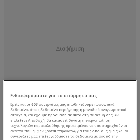
Ενδιαφερόμαστε για το απόρρητό σας
Εμείς και οι
603
συνεργάτες μας αποθηκεύουμε προσωπικά
δεδομένα, όπως δεδομένα περιήγησης ή μοναδικά αναγνωριστικά
στοιχεία, και έχουμε πρόσβαση σε αυτά στη συσκευή σας. Αν
επιλέξετε Αποδοχή, θα καταστεί δυνατή η ενεργοποίηση
τεχνολογιών παρακολούθησης προκειμένου να υποστηριχθούν οι
σκοποί που εμφανίζονται παρακάτω, για τους οποίους εμείς και οι
συνεργάτες μας επεξεργαζόμαστε τα δεδομένα με σκοπό την