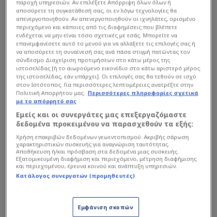
παροχή υπηρεσιών. Αν επιλέξετε Απόρριψη όλων όλων ή
αποσύρετε τη συγκατάθεσή σας, οι εν λόγω τεχνολογίες θα
Ο Βάσκος προπονητής παραδέχθηκε ότι το
απενεργοποιηθούν. Αν απενεργοποιηθούν οι ιχνηλάτες, ορισμένο
περιεχόμενο και κάποιες από τις διαφημίσεις που βλέπετε
Champions League
… ξεμυάλισε φέτος τους
ενδέχεται να μην είναι τόσο σχετικές με εσάς. Μπορείτε να
παίκτες του και χάθηκε η αυτοσυγκέντρωση,
επανεμφανίσετε αυτό το μενού για να αλλάξετε τις επιλογές σας ή
να αποσύρετε τη συναίνεσή σας ανά πάσα στιγμή πατώντας τον
έδωσε και πάλι συγχαρητήρια στην Ένωση για
σύνδεσμο Διαχείριση προτιμήσεων στο κάτω μέρος της
την κατάκτηση του τίτλου, ενώ συνέστησε
ιστοσελίδας [ή το αιωρούμενο εικονίδιο στο κάτω αριστερό μέρος
της ιστοσελίδας, εάν υπάρχει]. Οι επιλογές σας θα τεθούν σε ισχύ
υπομονή για το ρόστερ της νέας σεζόν.
στον Ιστότοπος. Για περισσότερες λεπτομέρειες ανατρέξτε στην
Πολιτική Απορρήτου μας.
Περισσότερες πληροφορίες σχετικά
με το απόρρητό σας
Διαβάστε επίσης...
Εμείς και οι συνεργάτες μας επεξεργαζόμαστε
δεδομένα προκειμένου να παρασχεθούν τα εξής:
Νικολακόπουλος: Το λάθος
Χρήση επακριβών δεδομένων γεωεντοπισμού. Ακριβής σάρωση
με ΑΕΚ, ο Ροντινέι και τι
χαρακτηριστικών συσκευής για αναγνώριση ταυτότητας.
περιμένει ο Ολυμπιακός
Αποθήκευση ή/και πρόσβαση στα δεδομένα μιας συσκευής.
Εξατομικευμένη διαφήμιση και περιεχόμενο, μέτρηση διαφήμισης
και περιεχομένου, έρευνα κοινού και ανάπτυξη υπηρεσιών.
Θέλει φορ που βγάζει...
Κατάλογος συνεργατών (προμηθευτές)
μάτια ο Ολυμπιακός - 28
γκολ φέτος (ΒΙΝΤΕΟ)
Εμφάνιση σκοπών