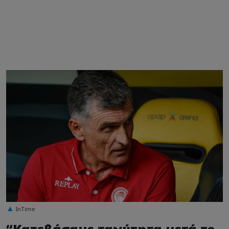
InTime