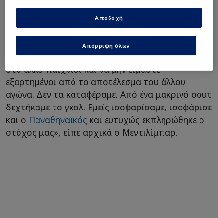
«Σήμερα προσπαθήσαμε να κερδίσουμε. Μπήκαμε
Αποδοχή
δυναμικά. Είχαμε τον έλεγχο, κάναμε πολλές
ευκαιρίες και σκοράραμε. Θέλαμε να βάλουμε κι
Απόρριψη όλων
ένα γκολ, έτσι ώστε να μην έχουμε το μυαλό μας
στο άλλο παιχνίδι και να μην είμαστε
εξαρτημένοι από το αποτέλεσμα του άλλου
αγώνα. Δεν τα καταφέραμε. Από ένα μακρινό σουτ
δεχτήκαμε το γκολ. Εμείς ισοφαρίσαμε, ισοφάρισε
και ο
Παναθηναϊκός
και ευτυχώς εκπληρώθηκε ο
στόχος μας», είπε αρχικά ο Μεντιλίμπαρ.