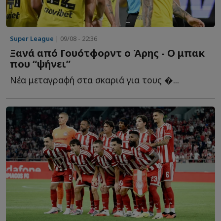
Super League
| 09/08 - 22:36
Ξανά από Γουότφορντ ο Άρης - Ο μπακ
που “ψήνει”
Νέα μεταγραφή στα σκαριά για τους �...