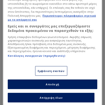
ιστοσελίδας [ή το αιωρούμενο εικονίδιο στο κάτω αριστερό μέρος
Η δήλωση του Λάζαρου Ρότα
της ιστοσελίδας, εάν υπάρχει]. Οι επιλογές σας θα τεθούν σε ισχύ
στον Ιστότοπος. Για περισσότερες λεπτομέρειες ανατρέξτε στην
Πολιτική Απορρήτου μας.
Περισσότερες πληροφορίες σχετικά
με το απόρρητό σας
«Ζούμε σε μια εποχή που βλέπεις κόσμο που
Εμείς και οι συνεργάτες μας επεξεργαζόμαστε
νομίζεις ότι είναι χαρούμενος, δίχως κανείς να
δεδομένα προκειμένου να παρασχεθούν τα εξής:
καταλαβαίνει πως είναι μέσα τους. Αναφέρομαι
Χρήση επακριβών δεδομένων γεωεντοπισμού. Ακριβής σάρωση
στις αυτοκτονίες των κοριτσιών. Ζούμε σε εποχή
χαρακτηριστικών συσκευής για αναγνώριση ταυτότητας.
Αποθήκευση ή/και πρόσβαση στα δεδομένα μιας συσκευής.
που ο κόσμος είναι διαλυμένος, εξαντλημένος, για
Εξατομικευμένη διαφήμιση και περιεχόμενο, μέτρηση διαφήμισης
και περιεχομένου, έρευνα κοινού και ανάπτυξη υπηρεσιών.
να δείξει ότι είναι καλά και δυνατός. Ισως θα
Κατάλογος συνεργατών (προμηθευτές)
έπρεπε και εμείς όταν ρωτάμε κάποιον αν είναι
καλά, να το εννοούμε αληθινά και ίσως έτσι ο
άνθρωπος που ρωτάμε να μην αισθάνεται ότι
Εμφάνιση σκοπών
είναι βάρος, αλλά ότι κάποιος τον νοιάζεται
πραγματικά. Μια τέτοια κίνηση, μια ομιλία, μια
Αποδοχή
αγκαλιά ίσως είναι η αιτία στο να σωθούν ζωές.
Και κάτι τελευταίο. Θέλω να αναφερθώ σε όλους
Απόρριψη όλων
αυτούς που παλεύουν πραγματικά μέσα τους. Να