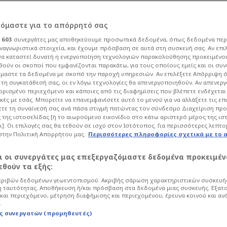
τα μπουζούκια η
ρόμαστε για το απόρρητό σας
ι
603
συνεργάτες μας αποθηκεύουμε προσωπικά δεδομένα, όπως δεδομένα περ
 τραγούδησε ο
ναγνωριστικά στοιχεία, και έχουμε πρόσβαση σε αυτά στη συσκευή σας. Αν επι
α καταστεί δυνατή η ενεργοποίηση τεχνολογιών παρακολούθησης προκειμένο
ούν οι σκοποί που εμφανίζονται παρακάτω, για τους οποίους εμείς και οι συν
)
μαστε τα δεδομένα με σκοπό την παροχή υπηρεσιών. Αν επιλέξετε Απόρριψη 
τη συγκατάθεσή σας, οι εν λόγω τεχνολογίες θα απενεργοποιηθούν. Αν απενερ
 ορισμένο περιεχόμενο και κάποιες από τις διαφημίσεις που βλέπετε ενδέχεται 
κές με εσάς. Μπορείτε να επανεμφανίσετε αυτό το μενού για να αλλάξετε τις επ
League
τε τη συναίνεσή σας ανά πάσα στιγμή πατώντας τον σύνδεσμο Διαχείριση πρ
 της ιστοσελίδας [ή το αιωρούμενο εικονίδιο στο κάτω αριστερό μέρος της ισ
λημα συνεχίστηκε στο νυχτερινό μαγαζί
ι]. Οι επιλογές σας θα τεθούν σε ισχύ στον Ιστότοπος. Για περισσότερες λεπτο
ς Αργυρός! Δείτε ΒΙΝΤΕΟ του
στην Πολιτική Απορρήτου μας.
Περισσότερες πληροφορίες σχετικά με το 
αι οι συνεργάτες μας επεξεργαζόμαστε δεδομένα προκειμέν
θούν τα εξής:
ριβών δεδομένων γεωεντοπισμού. Ακριβής σάρωση χαρακτηριστικών συσκευής
 ταυτότητας. Αποθήκευση ή/και πρόσβαση στα δεδομένα μιας συσκευής. Εξατ
και περιεχόμενο, μέτρηση διαφήμισης και περιεχομένου, έρευνα κοινού και αν
.
ς συνεργατών (προμηθευτές)