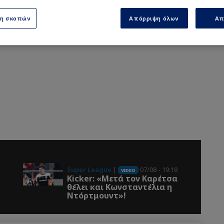
ση σκοπών
Απόρριψη όλων
Απ
Super League
|
07/08 - 19:18
VIDEO
Kicker: «Μετά τον Καρέτσα
θέλει και Κωνσταντέλια η
Ντόρτμουντ»!