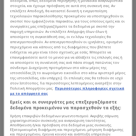
δεδομένα, όπως δεδομένα περιήγησης ή μοναδικά αναγνωριστικά
στοιχεία, και έχουμε πρόσβαση σε αυτά στη συσκευή σας. Αν
-κάθε άλλο- μα αυτός ο φετινός κουβαλάει έναν
επιλέξετε Αποδοχή, θα καταστεί δυνατή η ενεργοποίηση
πολύ ιδιαίτερο συμβολισμό.
τεχνολογιών παρακολούθησης προκειμένου να υποστηριχθούν οι
σκοποί που εμφανίζονται παρακάτω, για τους οποίους εμείς και οι
συνεργάτες μας επεξεργαζόμαστε τα δεδομένα με σκοπό την
παροχή υπηρεσιών. Αν επιλέξετε Απόρριψη όλων όλων ή
αποσύρετε τη συγκατάθεσή σας, οι εν λόγω τεχνολογίες θα
απενεργοποιηθούν. Αν απενεργοποιηθούν οι ιχνηλάτες, ορισμένο
περιεχόμενο και κάποιες από τις διαφημίσεις που βλέπετε
ενδέχεται να μην είναι τόσο σχετικές με εσάς. Μπορείτε να
επανεμφανίσετε αυτό το μενού για να αλλάξετε τις επιλογές σας ή
να αποσύρετε τη συναίνεσή σας ανά πάσα στιγμή πατώντας τον
σύνδεσμο Διαχείριση προτιμήσεων στο κάτω μέρος της
ιστοσελίδας [ή το αιωρούμενο εικονίδιο στο κάτω αριστερό μέρος
της ιστοσελίδας, εάν υπάρχει]. Οι επιλογές σας θα τεθούν σε ισχύ
στον Ιστότοπος. Για περισσότερες λεπτομέρειες ανατρέξτε στην
Πολιτική Απορρήτου μας.
Περισσότερες πληροφορίες σχετικά
με το απόρρητό σας
Εμείς και οι συνεργάτες μας επεξεργαζόμαστε
δεδομένα προκειμένου να παρασχεθούν τα εξής:
Χρήση επακριβών δεδομένων γεωεντοπισμού. Ακριβής σάρωση
χαρακτηριστικών συσκευής για αναγνώριση ταυτότητας.
Αποθήκευση ή/και πρόσβαση στα δεδομένα μιας συσκευής.
Εξατομικευμένη διαφήμιση και περιεχόμενο, μέτρηση διαφήμισης
και περιεχομένου, έρευνα κοινού και ανάπτυξη υπηρεσιών.