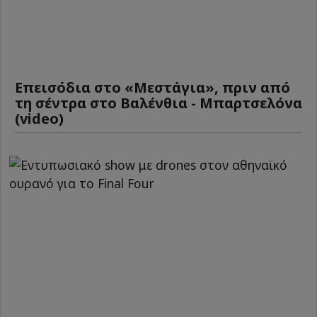
Επεισόδια στο «Μεστάγια», πριν από
τη σέντρα στο Βαλένθια - Μπαρτσελόνα
(video)