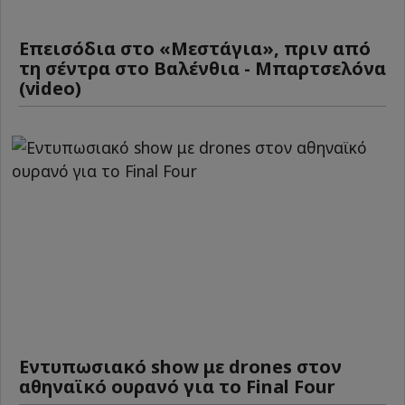
Επεισόδια στο «Μεστάγια», πριν από
τη σέντρα στο Βαλένθια - Μπαρτσελόνα
(video)
Εντυπωσιακό show με drones στον
αθηναϊκό ουρανό για το Final Four