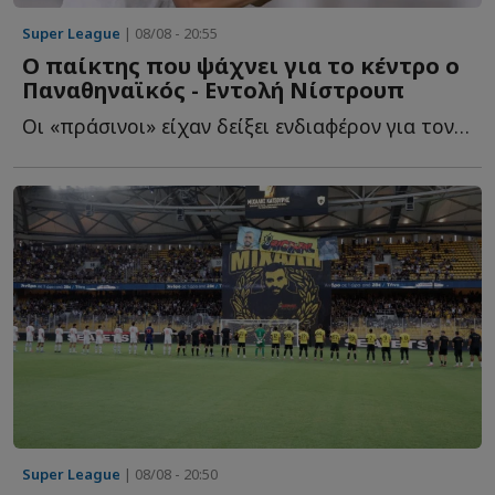
Super League
| 08/08 - 20:55
Ο παίκτης που ψάχνει για το κέντρο ο
Παναθηναϊκός - Εντολή Νίστρουπ
Οι «πράσινοι» είχαν δείξει ενδιαφέρον για τον Γένσεν, ό...
Super League
| 08/08 - 20:50