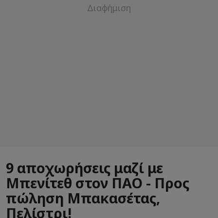
9 αποχωρήσεις μαζί με
Μπενίτεθ στον ΠΑΟ - Προς
πώληση Μπακασέτας,
Πελίστρι!