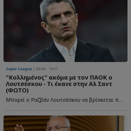
Super League
| 08/08 - 19:07
"Κολλημένος" ακόμα με τον ΠΑΟΚ ο
Λουτσέσκου - Τι έκανε στην Αλ Σαντ
(ΦΩΤΟ)
Μπορεί ο Ραζβάν Λουτσέσκου να βρίσκεται πλέον στην Α...