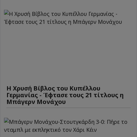
Η Χρυσή Βίβλος του Κυπέλλου
Γερμανίας - Έφτασε τους 21 τίτλους η
Μπάγερν Μονάχου