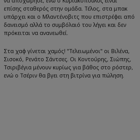
να αποχωρήσε, ενώ ο Κυριακόπουλος είναι
επίσης σταθερός στην ομάδα. Τέλος, στα μπακ
υπάρχει και ο Μλαντένοβιτς που επιστρέφει από
δανεισμό αλλά το συμβόλαιό του λήγει και δεν
πρόκειται να ανανεωθεί.
Στα χαφ γίνεται χαμός! "Τελειωμένοι" οι Βιλένα,
Σισοκό, Ρενάτο Σάντσες. Οι Κοντούρης, Σιώπης,
Τσιριβέγια μένουν κυρίως για βάθος στο ρόστερ,
ενώ ο Τσέριν θα βγει στη βιτρίνα για πώληση.