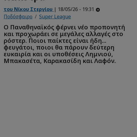
του Νίκου Στεργίου
| 18/05/26 - 19:31
Ποδόσφαιρο
Super League
Ο Παναθηναϊκός φέρνει νέο προπονητή
και προχωράει σε μεγάλες αλλαγές στο
ρόστερ. Ποιοι παίκτες είναι ήδη...
φευγάτοι, ποιοι θα πάρουν δεύτερη
ευκαιρία και οι υποθέσεις Λημνιού,
Μπακασέτα, Καρακασίδη και Λαφόν.