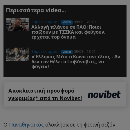
Περισσότερα video...
Super League
|
08/08 - 21:10
VIDEO
Αλλαγή πλάνου σε ΠΑΟ: Ποιοι
παίζουν με ΤΣΣΚΑ και φεύγουν,
έρχεται τοp όνομα
Super League
|
08/08 - 18:21
VIDEO
«Έλληνας Μέσι ο Κωνσταντέλιας - Αν
δεν τον θέλει ο Γιοβάνοβιτς, να
φύγει»!
Αποκλειστική προσφορά
γνωριμίας* από τη Novibet!
Ο
Παναθηναϊκός
ολοκλήρωσε τη φετινή σεζόν