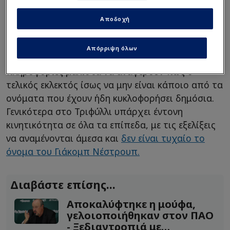
Παράλληλα η επόμενη μέρα στην ομάδα
αναμένεται να φέρει σημαντικές αλλαγές - Δεν
Αποδοχή
είναι μόνο η αποχώρηση του Ράφα Μπενίτεθ,
αλλά ότι στον Παναθηναϊκό εξετάζονται
Απόρριψη όλων
διάφορες περιπτώσεις για τον πάγκο, με τις
πληροφορίες μάλιστα να αναφέρουν πως ο
τελικός εκλεκτός ίσως να μην είναι κάποιο από τα
ονόματα που έχουν ήδη κυκλοφορήσει δημόσια.
Γενικότερα στο Τριφύλλι υπάρχει έντονη
κινητικότητα σε όλα τα επίπεδα, με τις εξελίξεις
να αναμένονται άμεσα και
δεν είναι τυχαίο το
όνομα του Γιάκομπ Νέστρουπ.
Διαβάστε επίσης...
Aποκαλύφτηκε η μούφα,
γελοιοποιήθηκαν στον ΠΑΟ
- Ξεδιαντροπιά με