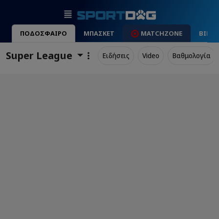
ΠΟΔΟΣΦΑΙΡΟ
ΜΠΑΣΚΕΤ
MATCHZONE
ΒΙΝΤ
Super League
Ειδήσεις
Video
Βαθμολογία