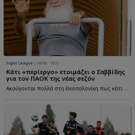
Super League
| 08/08 - 18:55
Κάτι «περίεργο» ετοιμάζει ο Σαββίδης
για τον ΠΑΟΚ της νέας σεζόν
Ακούγονται πολλά στη Θεσσαλονίκη πως κάτι «περίεργο» ε...