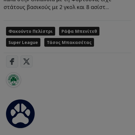
στάτους βασικούς με 2 γκολ και 8 ασίστ...
Φακούντο Πελίστρι
Ράφα Μπενίτεθ
Super League
Τάσος Μπακασέτας