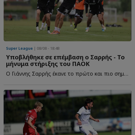
Super League
| 08/08 - 18:48
Υποβλήθηκε σε επέμβαση ο Σαρρής - Το
μήνυμα στήριξης του ΠΑΟΚ
Ο Γιάννης Σαρρής έκανε το πρώτο και πιο σημαντικό βήμα σ...