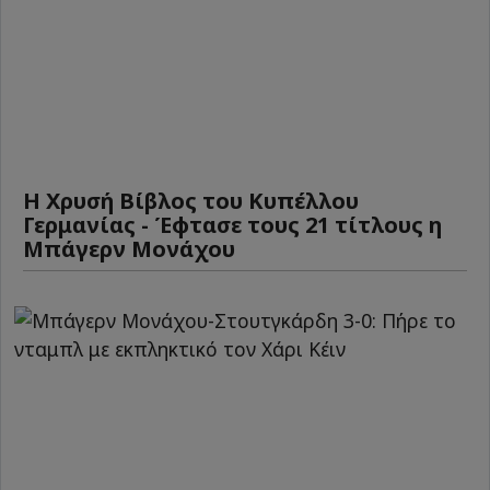
Η Χρυσή Βίβλος του Κυπέλλου
Γερμανίας - Έφτασε τους 21 τίτλους η
Μπάγερν Μονάχου