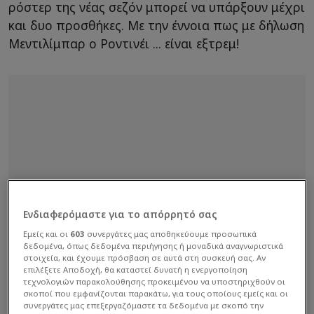
ρόστερ της νέας σεζόν μπορεί να υπάρξουν μέχρι
και δυο προσθήκες. Με την έννοια πως με δήλωση
Μεντιλίμπαρ ο Ροντινέι ... είναι εξτρεμ!
Ενδιαφερόμαστε για το απόρρητό σας
Εμείς και οι
603
συνεργάτες μας αποθηκεύουμε προσωπικά
δεδομένα, όπως δεδομένα περιήγησης ή μοναδικά αναγνωριστικά
στοιχεία, και έχουμε πρόσβαση σε αυτά στη συσκευή σας. Αν
επιλέξετε Αποδοχή, θα καταστεί δυνατή η ενεργοποίηση
τεχνολογιών παρακολούθησης προκειμένου να υποστηριχθούν οι
σκοποί που εμφανίζονται παρακάτω, για τους οποίους εμείς και οι
συνεργάτες μας επεξεργαζόμαστε τα δεδομένα με σκοπό την