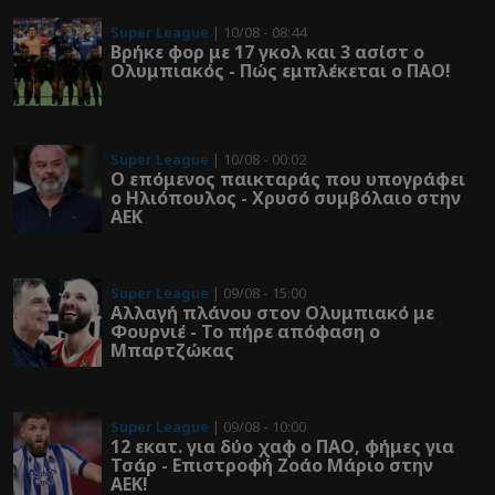
Super League
| 10/08 - 08:44
Βρήκε φορ με 17 γκολ και 3 ασίστ ο
Ολυμπιακός - Πώς εμπλέκεται ο ΠΑΟ!
Super League
| 10/08 - 00:02
Ο επόμενος παικταράς που υπογράφει
ο Ηλιόπουλος - Χρυσό συμβόλαιο στην
ΑΕΚ
Super League
| 09/08 - 15:00
Αλλαγή πλάνου στον Ολυμπιακό με
Φουρνιέ - Το πήρε απόφαση ο
Μπαρτζώκας
Super League
| 09/08 - 10:00
12 εκατ. για δύο χαφ ο ΠΑΟ, φήμες για
Τσάρ - Επιστροφή Ζοάο Μάριο στην
ΑΕΚ!