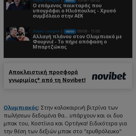
Super League
|
10/08 - 00:02
VIDEO
Ο επόμενος παικταράς που
υπογράφει ο Ηλιόπουλος - Χρυσό
συμβόλαιο στην ΑΕΚ
Super League
|
09/08 - 15:00
VIDEO
Αλλαγή πλάνου στον Ολυμπιακό με
Φουρνιέ - Το πήρε απόφαση ο
Μπαρτζώκας
Αποκλειστική προσφορά
γνωριμίας* από τη Novibet!
Ολυμπιακός
:
Στην καλοκαιρινή βιτρίνα των
πωλήσεων δεδομένα θα... υπάρχουν και οι δυο
μπακ του, Κοστίνια και Ορτέγκα! Ειδικότερα για
την θέση των δεξιών μπακ στο "ερυθρόλευκο"