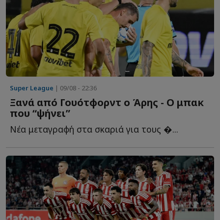
Super League
| 09/08 - 22:36
Ξανά από Γουότφορντ ο Άρης - Ο μπακ
που “ψήνει”
Νέα μεταγραφή στα σκαριά για τους �...