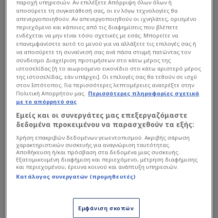
παροχή υπηρεσιών. Αν επιλέξετε Απόρριψη όλων όλων ή
αποσύρετε τη συγκατάθεσή σας, οι εν λόγω τεχνολογίες θα
απενεργοποιηθούν. Αν απενεργοποιηθούν οι ιχνηλάτες, ορισμένο
περιεχόμενο και κάποιες από τις διαφημίσεις που βλέπετε
ενδέχεται να μην είναι τόσο σχετικές με εσάς. Μπορείτε να
επανεμφανίσετε αυτό το μενού για να αλλάξετε τις επιλογές σας ή
να αποσύρετε τη συναίνεσή σας ανά πάσα στιγμή πατώντας τον
σύνδεσμο Διαχείριση προτιμήσεων στο κάτω μέρος της
ιστοσελίδας [ή το αιωρούμενο εικονίδιο στο κάτω αριστερό μέρος
της ιστοσελίδας, εάν υπάρχει]. Οι επιλογές σας θα τεθούν σε ισχύ
στον Ιστότοπος. Για περισσότερες λεπτομέρειες ανατρέξτε στην
Πολιτική Απορρήτου μας.
Περισσότερες πληροφορίες σχετικά
με το απόρρητό σας
Εμείς και οι συνεργάτες μας επεξεργαζόμαστε
δεδομένα προκειμένου να παρασχεθούν τα εξής:
Χρήση επακριβών δεδομένων γεωεντοπισμού. Ακριβής σάρωση
χαρακτηριστικών συσκευής για αναγνώριση ταυτότητας.
Παναθηναϊκός
:
Η απόφαση για το τέλος του
Αποθήκευση ή/και πρόσβαση στα δεδομένα μιας συσκευής.
Ράφα Μπενίτεθ είχε ληφθεί πολύ πριν από τα
Εξατομικευμένη διαφήμιση και περιεχόμενο, μέτρηση διαφήμισης
και περιεχομένου, έρευνα κοινού και ανάπτυξη υπηρεσιών.
play offs. Δεν αξιολογήθηκε δηλαδή ο Ισπανός
Κατάλογος συνεργατών (προμηθευτές)
τεχνικός στο μίνι πρωτάθλημα και κρίθηκε
ανεπαρκής για να στήσει την ομάδα της επόμενης
Εμφάνιση σκοπών
σεζόν. Αυτό είναι επικοινωνιακό... τρικ. Ο