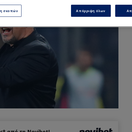
ση σκοπών
Απόρριψη όλων
Απ
* από τη Novibet!