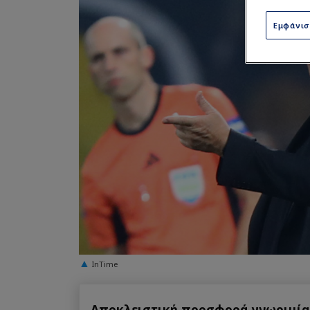
Εμφάνι
InTime
Αποκλειστική προσφορά γνωριμίας