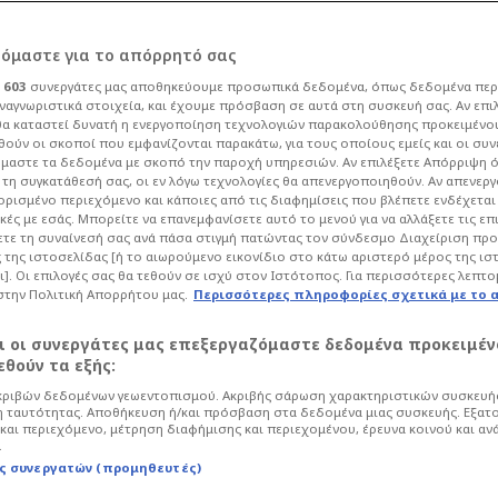
ρόμαστε για το απόρρητό σας
ι
603
συνεργάτες μας αποθηκεύουμε προσωπικά δεδομένα, όπως δεδομένα περ
ναγνωριστικά στοιχεία, και έχουμε πρόσβαση σε αυτά στη συσκευή σας. Αν επι
α καταστεί δυνατή η ενεργοποίηση τεχνολογιών παρακολούθησης προκειμένο
 διάδοχο του
ούν οι σκοποί που εμφανίζονται παρακάτω, για τους οποίους εμείς και οι συν
μαστε τα δεδομένα με σκοπό την παροχή υπηρεσιών. Αν επιλέξετε Απόρριψη 
τη συγκατάθεσή σας, οι εν λόγω τεχνολογίες θα απενεργοποιηθούν. Αν απενερ
 είναι πρώτος στη
 ορισμένο περιεχόμενο και κάποιες από τις διαφημίσεις που βλέπετε ενδέχεται 
κές με εσάς. Μπορείτε να επανεμφανίσετε αυτό το μενού για να αλλάξετε τις επ
τε τη συναίνεσή σας ανά πάσα στιγμή πατώντας τον σύνδεσμο Διαχείριση πρ
 της ιστοσελίδας [ή το αιωρούμενο εικονίδιο στο κάτω αριστερό μέρος της ισ
ι]. Οι επιλογές σας θα τεθούν σε ισχύ στον Ιστότοπος. Για περισσότερες λεπτο
στην Πολιτική Απορρήτου μας.
Περισσότερες πληροφορίες σχετικά με το 
οδόσφαιρο
Super League
αι οι συνεργάτες μας επεξεργαζόμαστε δεδομένα προκειμέν
 συλλόγου, χωρίς αυτό να σημαίνει πως
θούν τα εξής:
χουν σταματήσει να εξετάζουν και τις
ριβών δεδομένων γεωεντοπισμού. Ακριβής σάρωση χαρακτηριστικών συσκευής
 ταυτότητας. Αποθήκευση ή/και πρόσβαση στα δεδομένα μιας συσκευής. Εξατ
και περιεχόμενο, μέτρηση διαφήμισης και περιεχομένου, έρευνα κοινού και αν
.
ς συνεργατών (προμηθευτές)