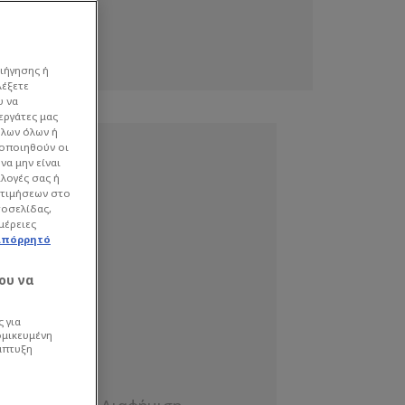
ιήγησης ή
λέξετε
υ να
εργάτες μας
όλων όλων ή
γοποιηθούν οι
να μην είναι
ιλογές σας ή
οτιμήσεων στο
τοσελίδας,
μέρειες
απόρρητό
ου να
 για
ομικευμένη
άπτυξη