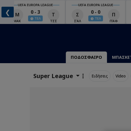
UEFA EUROPA LEAGUE
UEFA EUROPA LEAGUE
❮
0 - 3
0 - 0
Μ
Τ
Σ
Π
ΤΕΛ
ΤΕΛ
ΜΑΚ
ΤΣΣ
ΣΆΛ
ΠΆΦ
ΠΟΔΟΣΦΑΙΡΟ
ΜΠΑΣΚΕ
Super League
Ειδήσεις
Video