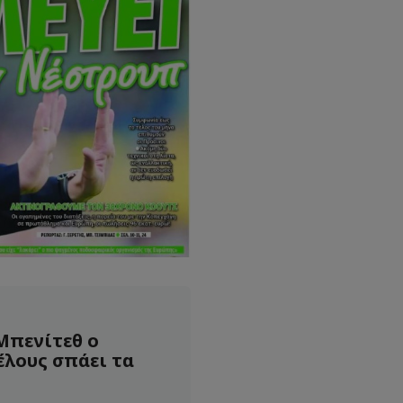
 Μπενίτεθ ο
έλους σπάει τα