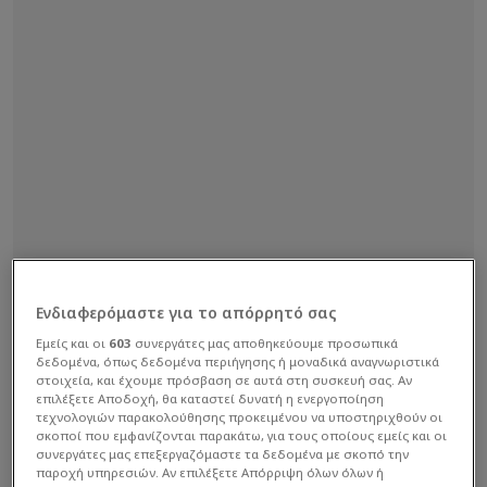
Ενδιαφερόμαστε για το απόρρητό σας
Εμείς και οι
603
συνεργάτες μας αποθηκεύουμε προσωπικά
δεδομένα, όπως δεδομένα περιήγησης ή μοναδικά αναγνωριστικά
στοιχεία, και έχουμε πρόσβαση σε αυτά στη συσκευή σας. Αν
επιλέξετε Αποδοχή, θα καταστεί δυνατή η ενεργοποίηση
τεχνολογιών παρακολούθησης προκειμένου να υποστηριχθούν οι
σκοποί που εμφανίζονται παρακάτω, για τους οποίους εμείς και οι
συνεργάτες μας επεξεργαζόμαστε τα δεδομένα με σκοπό την
παροχή υπηρεσιών. Αν επιλέξετε Απόρριψη όλων όλων ή