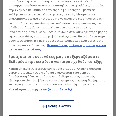
αποσύρετε τη συγκατάθεσή σας, οι εν λόγω τεχνολογίες θα
απενεργοποιηθούν. Αν απενεργοποιηθούν οι ιχνηλάτες, ορισμένο
περιεχόμενο και κάποιες από τις διαφημίσεις που βλέπετε
ενδέχεται να μην είναι τόσο σχετικές με εσάς. Μπορείτε να
επανεμφανίσετε αυτό το μενού για να αλλάξετε τις επιλογές σας ή
να αποσύρετε τη συναίνεσή σας ανά πάσα στιγμή πατώντας τον
σύνδεσμο Διαχείριση προτιμήσεων στο κάτω μέρος της
ιστοσελίδας [ή το αιωρούμενο εικονίδιο στο κάτω αριστερό μέρος
της ιστοσελίδας, εάν υπάρχει]. Οι επιλογές σας θα τεθούν σε ισχύ
Το νέο γήπεδο στον Βοτανικός αποτελεί ένα από
στον Ιστότοπος. Για περισσότερες λεπτομέρειες ανατρέξτε στην
Πολιτική Απορρήτου μας.
Περισσότερες πληροφορίες σχετικά
τα σημαντικότερα έργα στην ιστορία του
με το απόρρητό σας
Παναθηναϊκού, καθώς δεν αφορά μόνο το
Εμείς και οι συνεργάτες μας επεξεργαζόμαστε
ποδοσφαιρικό τμήμα, αλλά συνολικά τον
δεδομένα προκειμένου να παρασχεθούν τα εξής:
οργανισμό και τη μελλοντική του ανάπτυξη. Για
Χρήση επακριβών δεδομένων γεωεντοπισμού. Ακριβής σάρωση
τον λόγο αυτό, το ενδιαφέρον των φίλων του
χαρακτηριστικών συσκευής για αναγνώριση ταυτότητας.
Αποθήκευση ή/και πρόσβαση στα δεδομένα μιας συσκευής.
«τριφυλλιού» παραμένει αμείωτο, με την ΠΑΕ να
Εξατομικευμένη διαφήμιση και περιεχόμενο, μέτρηση διαφήμισης
και περιεχομένου, έρευνα κοινού και ανάπτυξη υπηρεσιών.
φροντίζει να τους ενημερώνει συστηματικά για
Κατάλογος συνεργατών (προμηθευτές)
κάθε στάδιο της κατασκευής.
Εμφάνιση σκοπών