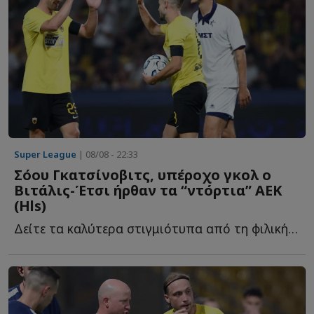
Super League
| 08/08 - 22:33
Σόου Γκατσίνοβιτς, υπέροχο γκολ ο
Βιτάλις-Έτσι ήρθαν τα “ντόρτια” ΑΕΚ
(Ηls)
Δείτε τα καλύτερα στιγμιότυπα από τη φιλική νίκη της Έ...