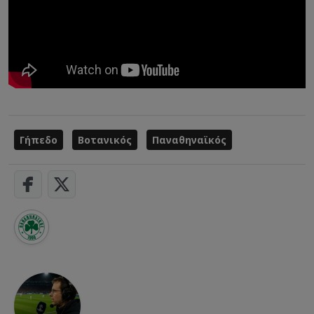
Γήπεδο
Βοτανικός
Παναθηναϊκός