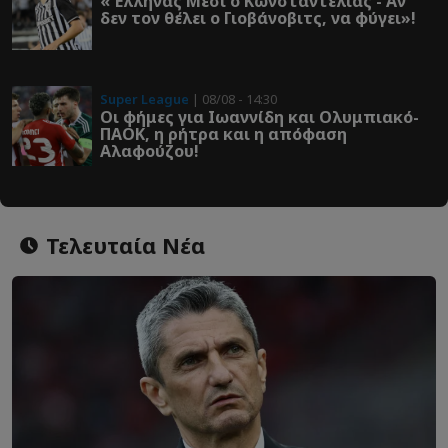
«Έλληνας Μέσι ο Κωνσταντέλιας - Αν
δεν τον θέλει ο Γιοβάνοβιτς, να φύγει»!
Super League
| 08/08 - 14:30
Οι φήμες για Ιωαννίδη και Ολυμπιακό-
ΠΑΟΚ, η ρήτρα και η απόφαση
Αλαφούζου!
Τελευταία Νέα