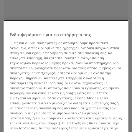
Ενδιαφερόμαστε για το απόρρητό σας
Εμείς και οι
603
συνεργάτες μας αποθηκεύουμε προσωπικά
δεδομένα, όπως δεδομένα περιήγησης ή μοναδικά αναγνωριστικά
στοιχεία, και έχουμε πρόσβαση σε αυτά στη συσκευή σας. Αν
επιλέξετε Αποδοχή, θα καταστεί δυνατή η ενεργοποίηση
τεχνολογιών παρακολούθησης προκειμένου να υποστηριχθούν οι
σκοποί που εμφανίζονται παρακάτω, για τους οποίους εμείς και οι
συνεργάτες μας επεξεργαζόμαστε τα δεδομένα με σκοπό την
παροχή υπηρεσιών. Αν επιλέξετε Απόρριψη όλων όλων ή
αποσύρετε τη συγκατάθεσή σας, οι εν λόγω τεχνολογίες θα
απενεργοποιηθούν. Αν απενεργοποιηθούν οι ιχνηλάτες, ορισμένο
περιεχόμενο και κάποιες από τις διαφημίσεις που βλέπετε
ενδέχεται να μην είναι τόσο σχετικές με εσάς. Μπορείτε να
επανεμφανίσετε αυτό το μενού για να αλλάξετε τις επιλογές σας ή
να αποσύρετε τη συναίνεσή σας ανά πάσα στιγμή πατώντας τον
σύνδεσμο Διαχείριση προτιμήσεων στο κάτω μέρος της
ιστοσελίδας [ή το αιωρούμενο εικονίδιο στο κάτω αριστερό μέρος
της ιστοσελίδας, εάν υπάρχει]. Οι επιλογές σας θα τεθούν σε ισχύ
στον Ιστότοπος. Για περισσότερες λεπτομέρειες ανατρέξτε στην