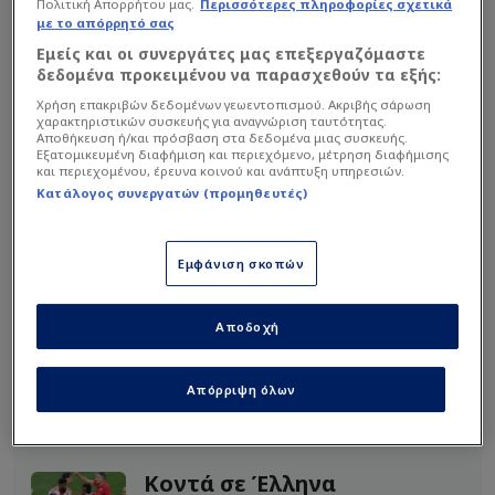
Πολιτική Απορρήτου μας.
Περισσότερες πληροφορίες σχετικά
με το απόρρητό σας
Εμείς και οι συνεργάτες μας επεξεργαζόμαστε
δεδομένα προκειμένου να παρασχεθούν τα εξής:
Χρήση επακριβών δεδομένων γεωεντοπισμού. Ακριβής σάρωση
χαρακτηριστικών συσκευής για αναγνώριση ταυτότητας.
Αποθήκευση ή/και πρόσβαση στα δεδομένα μιας συσκευής.
Εξατομικευμένη διαφήμιση και περιεχόμενο, μέτρηση διαφήμισης
και περιεχομένου, έρευνα κοινού και ανάπτυξη υπηρεσιών.
O Ελβετός μεσοεπιθετικός πέτυχε και τα 4 γκολ
Κατάλογος συνεργατών (προμηθευτές)
των Περιστεριωτών στο α’ ημίχρονο, σε ένα
διάστημα 37 λεπτών και σκοράροντας σχεδόν σε
Εμφάνιση σκοπών
κάθε του επαφή με την μπάλα!
Αποδοχή
Διαβάστε επίσης...
Super League: Πέντε ομάδες
Απόρριψη όλων
ζητούν αναδιάρθρωση -
Έκτακτο Δ.Σ.
Κοντά σε Έλληνα