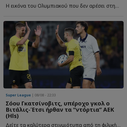
Η εικόνα του Ολυμπιακού που δεν αρέσει στην διοίκηση, τ...
Super League
| 08/08 - 22:33
Σόου Γκατσίνοβιτς, υπέροχο γκολ ο
Βιτάλις-Έτσι ήρθαν τα “ντόρτια” ΑΕΚ
(Ηls)
Δείτε τα καλύτερα στιγμιότυπα από τη φιλική νίκη της Έ...